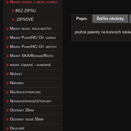
Mikiny hudba a metal-kapely
BEZ ZIPSU
Popis
Ďaľšie obrázky
.ZIPSOVÉ
Mikiny music rock-motívy
pružné patenty na koncoch ruká
Mikiny Punk/HC/ Oi! -kapely
Mikiny Punk/HC/ Oi! -motívy
Mikiny SKA/Reggae/Rasta
mikiny zábavné - humorné
Nášivky
Náramky
Náušnice+piercing
Nohavice/kapsáče/tepláky
Odznaky 25mm
Odznaky veľké 55mm
Okuliare