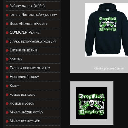
šnúrky na krk (kľúče)
batohy,Ruksaky,tašky,kabelky
Bundy/Bombery/Kabáty
CD/MC/LP Platne
čiapky/šiltovky/kukly/klobúky
Detské oblečenie
doplnky
Farby a doplnky na vlasy
Kliknite pre zväčšenie
Hudobniny/struny
Knihy
košele bez loga
Košele s logom
Mikiny .rôzne motívy
Mikiny bez potlače