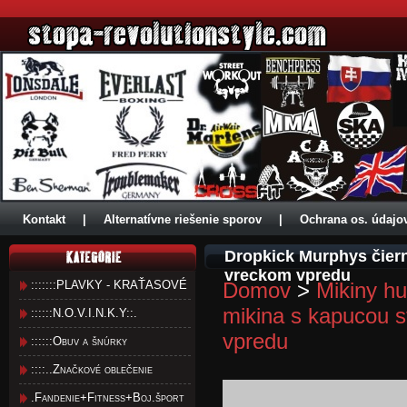
Kontakt
|
Alternatívne riešenie sporov
|
Ochrana os. údajo
Dropkick Murphys čier
vreckom vpredu
:::::::PLAVKY - KRAŤASOVÉ
Domov
>
Mikiny hu
mikina s kapucou 
::::::N.O.V.I.N.K.Y::.
vpredu
::::::Obuv a šnúrky
::::..Značkové oblečenie
.Fandenie+Fitness+Boj.šport