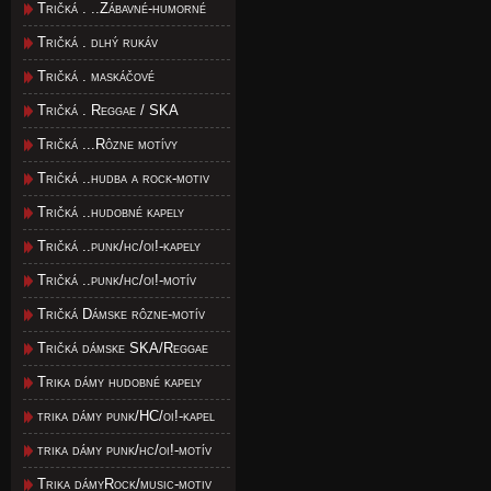
Tričká . ..Zábavné-humorné
Tričká . dlhý rukáv
Tričká . maskáčové
Tričká . Reggae / SKA
Tričká ...Rôzne motívy
Tričká ..hudba a rock-motiv
Tričká ..hudobné kapely
Tričká ..punk/hc/oi!-kapely
Tričká ..punk/hc/oi!-motív
Tričká Dámske rôzne-motív
Tričká dámske SKA/Reggae
Trika dámy hudobné kapely
trika dámy punk/HC/oi!-kapel
trika dámy punk/hc/oi!-motív
Trika dámyRock/music-motiv