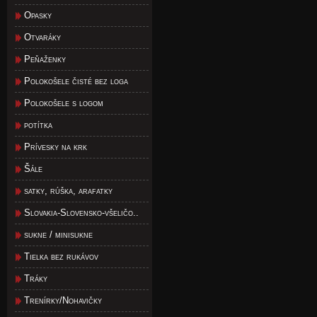
Opasky
Otvaráky
Peňaženky
Polokošele čisté bez loga
Polokošele s logom
potítka
Prívesky na krk
Šále
satky, rúška, arafatky
Slovakia-Slovensko-všeličo..
sukne / minisukne
Tielka bez rukávov
Tráky
Trenírky/Nohavičky