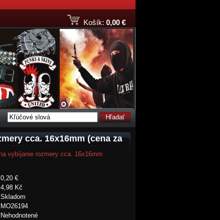
Košík:
0,00 €
Hľadať
ozmery cca. 16x16mm (cena za
 na vybíjanie rozmery cca. 16x16mm
0,20 €
4,98 Kč
Skladom
MO26194
Nehodnotené