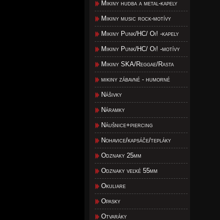
Mikiny hudba a metal-kapely
Mikiny music rock-motívy
Mikiny Punk/HC/ Oi! -kapely
Mikiny Punk/HC/ Oi! -motívy
Mikiny SKA/Reggae/Rasta
mikiny zábavné - humorné
Nášivky
Náramky
Náušnice+piercing
Nohavice/kapsáče/tepláky
Odznaky 25mm
Odznaky veľké 55mm
Okuliare
Opasky
Otvaráky