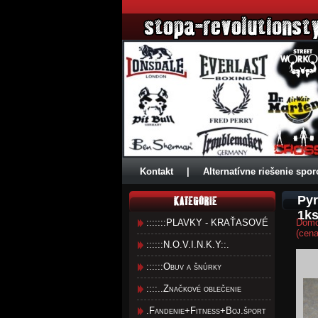
Kontakt
|
Alternatívne riešenie spor
Pyr
1ks
:::::::PLAVKY - KRAŤASOVÉ
Dom
(cena
::::::N.O.V.I.N.K.Y::.
::::::Obuv a šnúrky
::::..Značkové oblečenie
.Fandenie+Fitness+Boj.šport