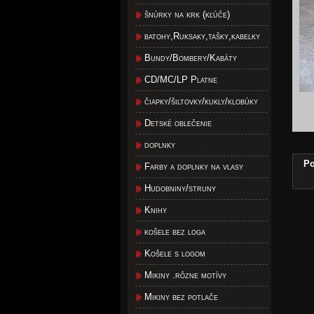
šnúrky na krk (kľúče)
batohy,Ruksaky,tašky,kabelky
Bundy/Bombery/Kabáty
CD/MC/LP Platne
čiapky/šiltovky/kukly/klobúky
Detské oblečenie
doplnky
Po
Farby a doplnky na vlasy
Hudobniny/struny
Knihy
košele bez loga
Košele s logom
Mikiny .rôzne motívy
Mikiny bez potlače