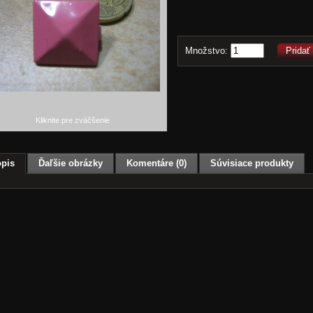
Množstvo:
Pridať
Kliknite pre zväčšenie
pis
Ďaľšie obrázky
Komentáre (0)
Súvisiace produkty