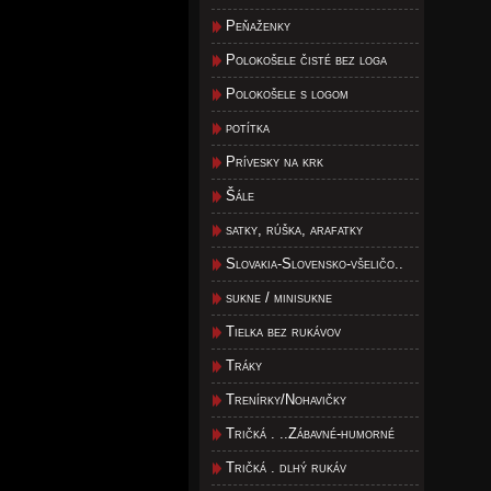
Peňaženky
Polokošele čisté bez loga
Polokošele s logom
potítka
Prívesky na krk
Šále
satky, rúška, arafatky
Slovakia-Slovensko-všeličo..
sukne / minisukne
Tielka bez rukávov
Tráky
Trenírky/Nohavičky
Tričká . ..Zábavné-humorné
Tričká . dlhý rukáv