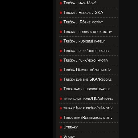
Tričká . maskáčové
Tričká . Reggae / SKA
Tričká ...Rôzne motívy
Tričká ..hudba a rock-motiv
Tričká ..hudobné kapely
Tričká ..punk/hc/oi!-kapely
Tričká ..punk/hc/oi!-motív
Tričká Dámske rôzne-motív
Tričká dámske SKA/Reggae
Trika dámy hudobné kapely
trika dámy punk/HC/oi!-kapel
trika dámy punk/hc/oi!-motív
Trika dámyRock/music-motiv
Uteráky
Vlajky