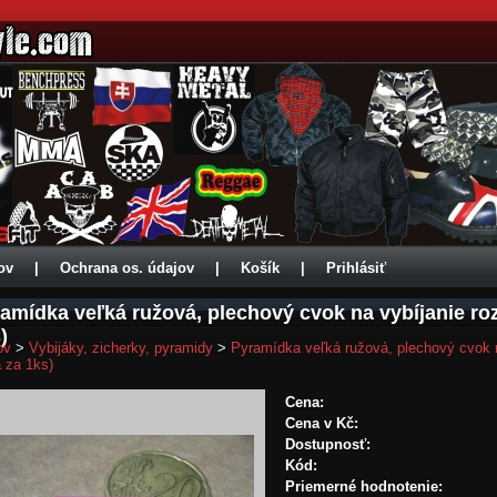
ov
|
Ochrana os. údajov
|
Košík
|
Prihlásiť
amídka veľká ružová, plechový cvok na vybíjanie r
)
ov
>
Vybijáky, zicherky, pyramidy
>
Pyramídka veľká ružová, plechový cvok
 za 1ks)
Cena:
Cena v Kč:
Dostupnosť:
Kód:
Priemerné hodnotenie: