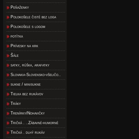
Peňaženky
Polokošele čisté bez loga
Polokošele s logom
potítka
Prívesky na krk
Šále
satky, rúška, arafatky
Slovakia-Slovensko-všeličo..
sukne / minisukne
Tielka bez rukávov
Tráky
Trenírky/Nohavičky
Tričká . ..Zábavné-humorné
Tričká . dlhý rukáv