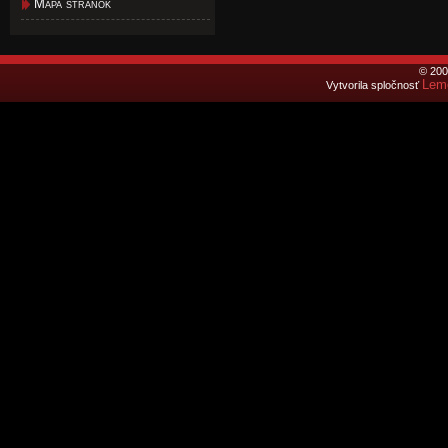
Mapa stránok
© 200
Lemo
Vytvorila spločnosť