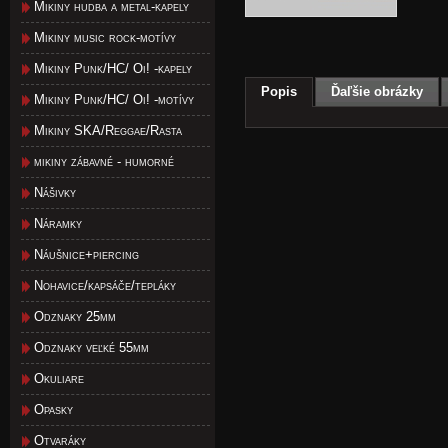
Mikiny hudba a metal-kapely
Mikiny music rock-motívy
Mikiny Punk/HC/ Oi! -kapely
Popis
Ďaľšie obrázky
Mikiny Punk/HC/ Oi! -motívy
Mikiny SKA/Reggae/Rasta
mikiny zábavné - humorné
Nášivky
Náramky
Náušnice+piercing
Nohavice/kapsáče/tepláky
Odznaky 25mm
Odznaky veľké 55mm
Okuliare
Opasky
Otvaráky