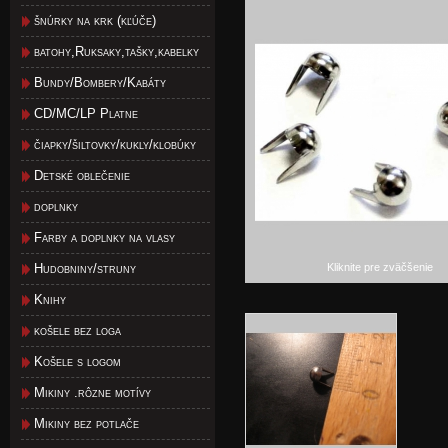
šnúrky na krk (kľúče)
batohy,Ruksaky,tašky,kabelky
Bundy/Bombery/Kabáty
CD/MC/LP Platne
čiapky/šiltovky/kukly/klobúky
Detské oblečenie
doplnky
Farby a doplnky na vlasy
Hudobniny/struny
Kliknite pre zväčšenie
Knihy
košele bez loga
Košele s logom
Mikiny .rôzne motívy
Mikiny bez potlače