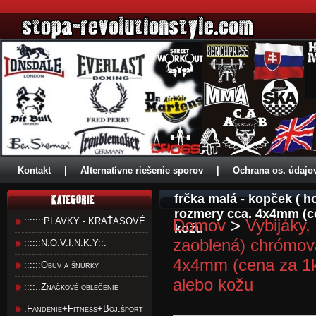
Kontakt
|
Alternatívne riešenie sporov
|
Ochrana os. údajo
frčka malá - kopček ( 
rozmery cca. 4x4mm (ce
:::::::PLAVKY - KRAŤASOVÉ
Domov
>
Vybijáky,
kožu
zaoblená) chrómova
::::::N.O.V.I.N.K.Y::.
4x4mm (cena za 1ks
::::::Obuv a šnúrky
alebo kožu
::::..Značkové oblečenie
.Fandenie+Fitness+Boj.šport