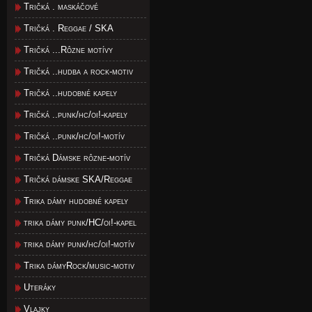
Tričká . maskáčové
Tričká . Reggae / SKA
Tričká ...Rôzne motívy
Tričká ..hudba a rock-motiv
Tričká ..hudobné kapely
Tričká ..punk/hc/oi!-kapely
Tričká ..punk/hc/oi!-motív
Tričká Dámske rôzne-motív
Tričká dámske SKA/Reggae
Trika dámy hudobné kapely
trika dámy punk/HC/oi!-kapel
trika dámy punk/hc/oi!-motív
Trika dámyRock/music-motiv
Uteráky
Vlajky