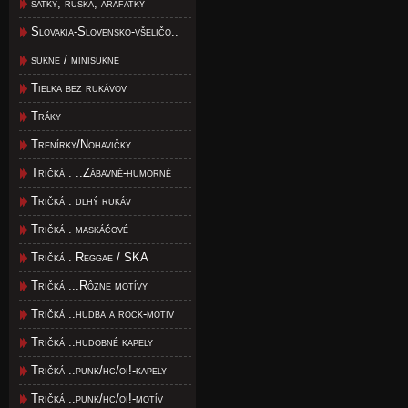
satky, rúška, arafatky
Slovakia-Slovensko-všeličo..
sukne / minisukne
Tielka bez rukávov
Tráky
Trenírky/Nohavičky
Tričká . ..Zábavné-humorné
Tričká . dlhý rukáv
Tričká . maskáčové
Tričká . Reggae / SKA
Tričká ...Rôzne motívy
Tričká ..hudba a rock-motiv
Tričká ..hudobné kapely
Tričká ..punk/hc/oi!-kapely
Tričká ..punk/hc/oi!-motív