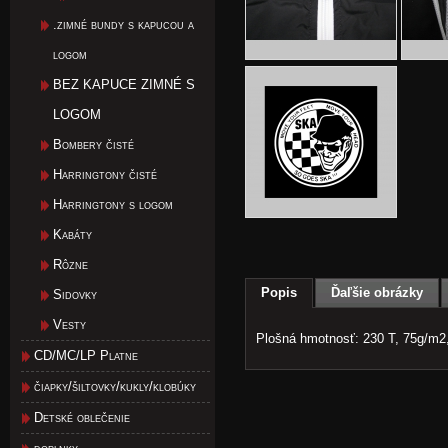
.zimné bundy s kapucou a
logom
BEZ KAPUCE ZIMNÉ S
LOGOM
Bombery čisté
Harringtony čisté
Harringtony s logom
Kabáty
Rôzne
Popis
Ďaľšie obrázky
Sidovky
Vesty
Plošná hmotnosť: 230 T, 75g/m2,
CD/MC/LP Platne
čiapky/šiltovky/kukly/klobúky
Detské oblečenie