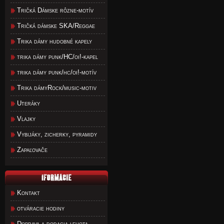
Tričká Dámske rôzne-motív
Tričká dámske SKA/Reggae
Trika dámy hudobné kapely
trika dámy punk/HC/oi!-kapel
trika dámy punk/hc/oi!-motív
Trika dámyRock/music-motiv
Uteráky
Vlajky
Vybijáky, zicherky, pyramidy
Zapaľovače
Kontakt
otváracie hodiny
Doprava a dodacia lehota