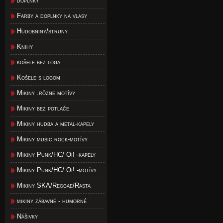
doplnky
Farby a doplnky na vlasy
Hudobniny/struny
Knihy
košele bez loga
Košele s logom
Mikiny .rôzne motívy
Mikiny bez potlače
Mikiny hudba a metal-kapely
Mikiny music rock-motívy
Mikiny Punk/HC/ Oi! -kapely
Mikiny Punk/HC/ Oi! -motívy
Mikiny SKA/Reggae/Rasta
mikiny zábavné - humorné
Nášivky