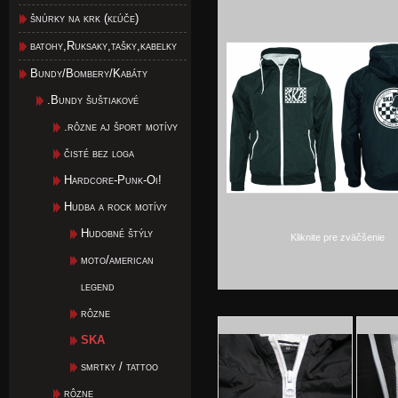
šnúrky na krk (kľúče)
batohy,Ruksaky,tašky,kabelky
Bundy/Bombery/Kabáty
.Bundy šuštiakové
.rôzne aj šport motívy
čisté bez loga
Hardcore-Punk-Oi!
Hudba a rock motívy
Hudobné štýly
Kliknite pre zväčšenie
moto/american
legend
rôzne
SKA
smrtky / tattoo
rôzne