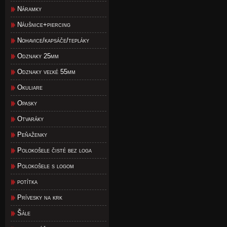
Náramky
Náušnice+piercing
Nohavice/kapsáče/tepláky
Odznaky 25mm
Odznaky veľké 55mm
Okuliare
Opasky
Otvaráky
Peňaženky
Polokošele čisté bez loga
Polokošele s logom
potítka
Prívesky na krk
Šále