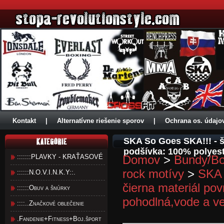
Kontakt
|
Alternatívne riešenie sporov
|
Ochrana os. údajo
SKA So Goes SKA!!! - š
podšívka: 100% polyest
:::::::PLAVKY - KRAŤASOVÉ
Domov
>
Bundy/Bo
rock motívy
>
SKA
::::::N.O.V.I.N.K.Y::.
čierna materiál po
::::::Obuv a šnúrky
pohodlná,vode a ve
::::..Značkové oblečenie
.Fandenie+Fitness+Boj.šport