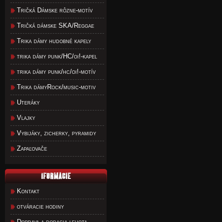
Tričká Dámske rôzne-motív
Tričká dámske SKA/Reggae
Trika dámy hudobné kapely
trika dámy punk/HC/oi!-kapel
trika dámy punk/hc/oi!-motív
Trika dámyRock/music-motiv
Uteráky
Vlajky
Vybijáky, zicherky, pyramidy
Zapaľovače
Kontakt
otváracie hodiny
Doprava a dodacia lehota