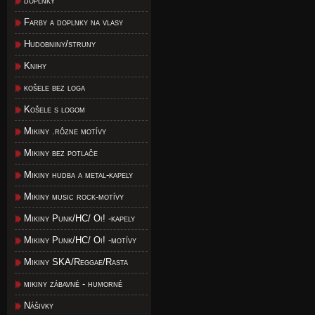
doplnky
Farby a doplnky na vlasy
Hudobniny/struny
Knihy
košele bez loga
Košele s logom
Mikiny .rôzne motívy
Mikiny bez potlače
Mikiny hudba a metal-kapely
Mikiny music rock-motívy
Mikiny Punk/HC/ Oi! -kapely
Mikiny Punk/HC/ Oi! -motívy
Mikiny SKA/Reggae/Rasta
mikiny zábavné - humorné
Nášivky