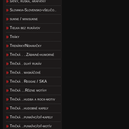
satky, rúška, arafatky
Slovakia-Slovensko-všeličo..
sukne / minisukne
Tielka bez rukávov
Tráky
Trenírky/Nohavičky
Tričká . ..Zábavné-humorné
Tričká . dlhý rukáv
Tričká . maskáčové
Tričká . Reggae / SKA
Tričká ...Rôzne motívy
Tričká ..hudba a rock-motiv
Tričká ..hudobné kapely
Tričká ..punk/hc/oi!-kapely
Tričká ..punk/hc/oi!-motív