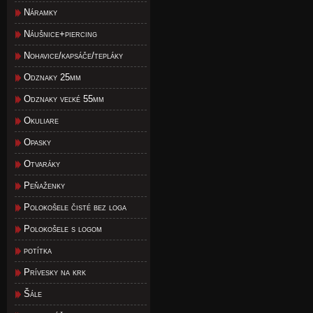
Náramky
Náušnice+piercing
Nohavice/kapsáče/tepláky
Odznaky 25mm
Odznaky veľké 55mm
Okuliare
Opasky
Otvaráky
Peňaženky
Polokošele čisté bez loga
Polokošele s logom
potítka
Prívesky na krk
Šále