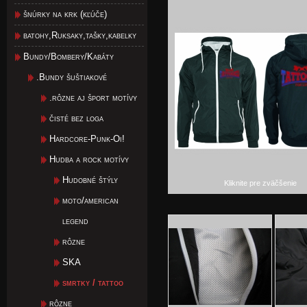
šnúrky na krk (kľúče)
batohy,Ruksaky,tašky,kabelky
Bundy/Bombery/Kabáty
.Bundy šuštiakové
.rôzne aj šport motívy
čisté bez loga
Hardcore-Punk-Oi!
Hudba a rock motívy
Hudobné štýly
Kliknite pre zväčšenie
moto/american
legend
rôzne
SKA
smrtky / tattoo
rôzne