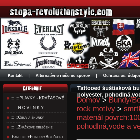
Kontakt
|
Alternatívne riešenie sporov
|
Ochrana os. údajo
Tattooed šuštiaková bu
polyester, pohodlná,vo
:::::::PLAVKY - KRAŤASOVÉ
Domov
>
Bundy/Bo
rock motívy
>
smrtk
::::::N.O.V.I.N.K.Y::.
materiál povrch:10
::::::Obuv a šnúrky
pohodlná,vode a ve
::::..Značkové oblečenie
.Fandenie+Fitness+Boj.šport