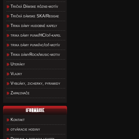
Tričká Dámske rôzne-motív
Tričká dámske SKA/Reggae
Trika dámy hudobné kapely
trika dámy punk/HC/oi!-kapel
trika dámy punk/hc/oi!-motív
Trika dámyRock/music-motiv
Uteráky
Vlajky
Vybijáky, zicherky, pyramidy
Zapaľovače
Kontakt
otváracie hodiny
Doprava a dodacia lehota