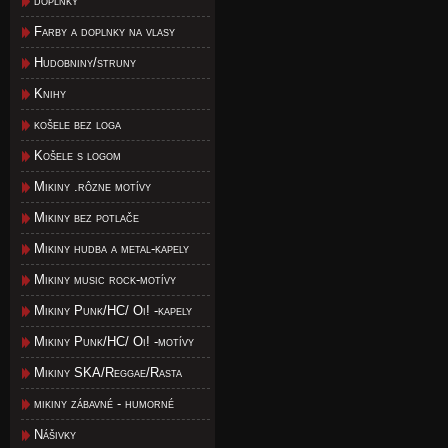
doplnky
Farby a doplnky na vlasy
Hudobniny/struny
Knihy
košele bez loga
Košele s logom
Mikiny .rôzne motívy
Mikiny bez potlače
Mikiny hudba a metal-kapely
Mikiny music rock-motívy
Mikiny Punk/HC/ Oi! -kapely
Mikiny Punk/HC/ Oi! -motívy
Mikiny SKA/Reggae/Rasta
mikiny zábavné - humorné
Nášivky