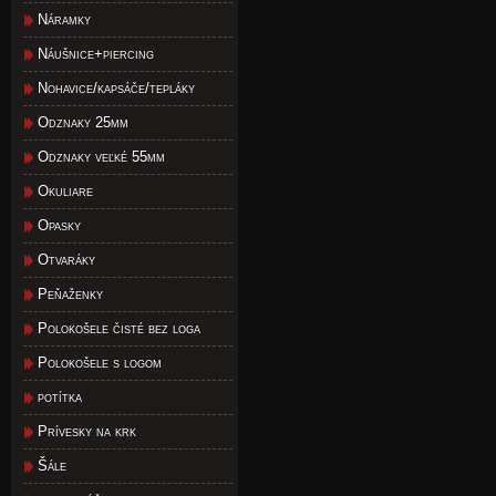
Náramky
Náušnice+piercing
Nohavice/kapsáče/tepláky
Odznaky 25mm
Odznaky veľké 55mm
Okuliare
Opasky
Otvaráky
Peňaženky
Polokošele čisté bez loga
Polokošele s logom
potítka
Prívesky na krk
Šále