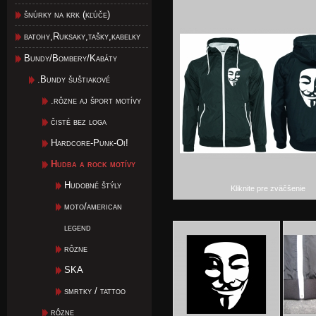
šnúrky na krk (kľúče)
batohy,Ruksaky,tašky,kabelky
Bundy/Bombery/Kabáty
.Bundy šuštiakové
.rôzne aj šport motívy
čisté bez loga
Hardcore-Punk-Oi!
Hudba a rock motívy
Hudobné štýly
Kliknite pre zväčšenie
moto/american
legend
rôzne
SKA
smrtky / tattoo
rôzne