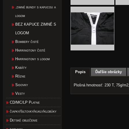
.zimné bundy s kapucou a
logom
BEZ KAPUCE ZIMNÉ S
LOGOM
Bombery čisté
Harringtony čisté
Harringtony s logom
Kabáty
Popis
Ďaľšie obrázky
Rôzne
Sidovky
Plošná hmotnosť: 230 T, 75g/m2,
Vesty
CD/MC/LP Platne
čiapky/šiltovky/kukly/klobúky
Detské oblečenie