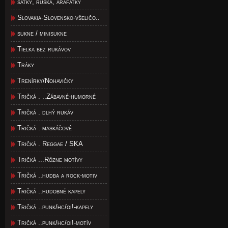
satky, rúška, arafatky
Slovakia-Slovensko-všeličo..
sukne / minisukne
Tielka bez rukávov
Tráky
Trenírky/Nohavičky
Tričká . ..Zábavné-humorné
Tričká . dlhý rukáv
Tričká . maskáčové
Tričká . Reggae / SKA
Tričká ...Rôzne motívy
Tričká ..hudba a rock-motiv
Tričká ..hudobné kapely
Tričká ..punk/hc/oi!-kapely
Tričká ..punk/hc/oi!-motív