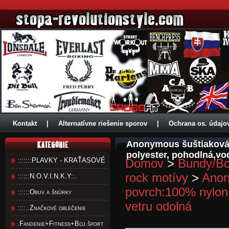
Kontakt
|
Alternatívne riešenie sporov
|
Ochrana os. údajo
Anonymous šuštiaková 
polyester, pohodlná,vo
:::::::PLAVKY - KRAŤASOVÉ
Domov
>
Bundy/Bo
rock motívy
>
Anon
::::::N.O.V.I.N.K.Y::.
povrch:100% nylon,
::::::Obuv a šnúrky
vetru odolná
::::..Značkové oblečenie
.Fandenie+Fitness+Boj.šport