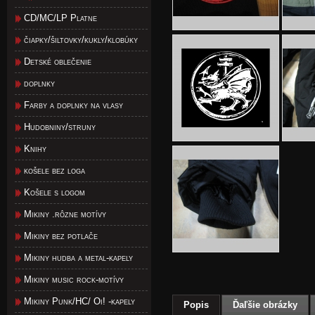
CD/MC/LP Platne
čiapky/šiltovky/kukly/klobúky
Detské oblečenie
doplnky
Farby a doplnky na vlasy
Hudobniny/struny
Knihy
košele bez loga
Košele s logom
Mikiny .rôzne motívy
Mikiny bez potlače
Mikiny hudba a metal-kapely
Mikiny music rock-motívy
Mikiny Punk/HC/ Oi! -kapely
Popis
Ďaľšie obrázky