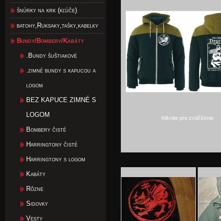
šnúrky na krk (kľúče)
batohy,Ruksaky,tašky,kabelky
Bundy/Bombery/Kabáty
.Bundy šuštiakové
.zimné bundy s kapucou a
logom
BEZ KAPUCE ZIMNÉ S
LOGOM
Kliknite pre zväčšenie
Bombery čisté
Harringtony čisté
Harringtony s logom
Kabáty
Rôzne
Sidovky
Vesty