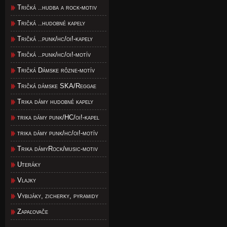
Tričká ..hudba a rock-motiv
Tričká ..hudobné kapely
Tričká ..punk/hc/oi!-kapely
Tričká ..punk/hc/oi!-motív
Tričká Dámske rôzne-motív
Tričká dámske SKA/Reggae
Trika dámy hudobné kapely
trika dámy punk/HC/oi!-kapel
trika dámy punk/hc/oi!-motív
Trika dámyRock/music-motiv
Uteráky
Vlajky
Vybijáky, zicherky, pyramidy
Zapaľovače