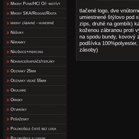
Mikiny Punk/HC/ Oi! -motívy
tlačené logo, dve vnútorn
Mikiny SKA/Reggae/Rasta
umiestnené štýlovo pod s
mikiny zábavné - humorné
zips, druhé na gombík) k
koženou zábranou proti v
Nášivky
na spodu bundy, kovový z
Náramky
podšívka 100%polyester,
zásoby)
Náušnice+piercing
Nohavice/kapsáče/tepláky
Odznaky 25mm
Odznaky veľké 55mm
Okuliare
Opasky
Otvaráky
Peňaženky
Polokošele čisté bez loga
Polokošele s logom