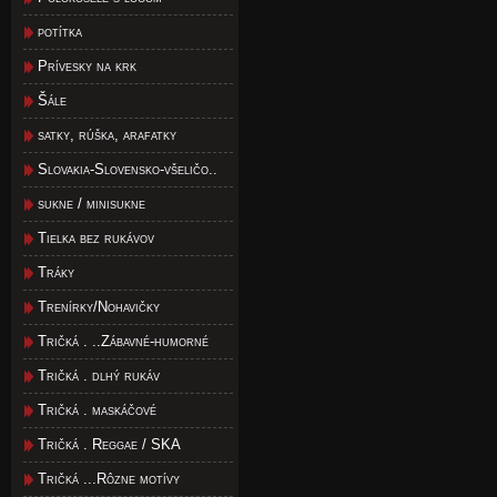
potítka
Prívesky na krk
Šále
satky, rúška, arafatky
Slovakia-Slovensko-všeličo..
sukne / minisukne
Tielka bez rukávov
Tráky
Trenírky/Nohavičky
Tričká . ..Zábavné-humorné
Tričká . dlhý rukáv
Tričká . maskáčové
Tričká . Reggae / SKA
Tričká ...Rôzne motívy