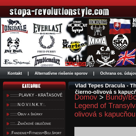
Kontakt
|
Alternatívne riešenie sporov
|
Ochrana os. údajo
Vlad Tepes Dracula - T
čierno-olivová s kapuc
:::::::PLAVKY - KRAŤASOVÉ
Domov
>
Bundy/Bo
Legend of Transylv
::::::N.O.V.I.N.K.Y::.
olivová s kapucňou
::::::Obuv a šnúrky
::::..Značkové oblečenie
.Fandenie+Fitness+Boj.šport