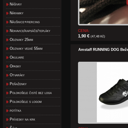
Nášivky
Náramky
Náušnice+piercing
Nohavice/kapsáče/tepláky
CENA:
1,90 €
(47,48 Kč)
Odznaky 25mm
Odznaky veľké 55mm
Amstaff RUNNING DOG Bežec
Okuliare
Opasky
Otvaráky
Peňaženky
Polokošele čisté bez loga
Polokošele s logom
potítka
Prívesky na krk