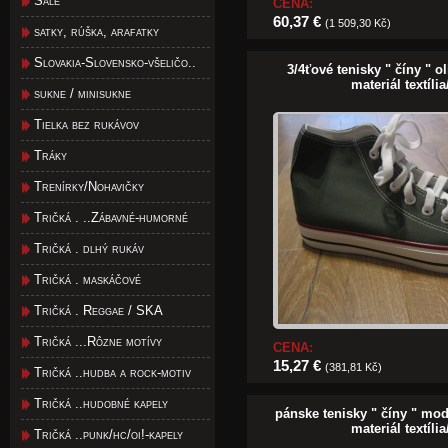
Šále
CENA:
60,37 €
(1 509,30 Kč)
satky, rúška, arafatky
Slovakia-Slovensko-všeličo..
3/4ťové tenisky " číny " o
materiál textíl
sukne / minisukne
Tielka bez rukávov
Tráky
Trenírky/Nohavičky
Tričká . ..Zábavné-humorné
Tričká . dlhý rukáv
Tričká . maskáčové
Tričká . Reggae / SKA
Tričká ...Rôzne motívy
CENA:
15,27 €
(381,81 Kč)
Tričká ..hudba a rock-motiv
Tričká ..hudobné kapely
pánske tenisky " číny " mod
materiál textíl
Tričká ..punk/hc/oi!-kapely