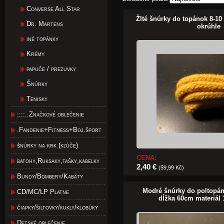
Converse All Star
Žlté šnúrky do topánok 8-10
Dr. Martens
okrúhle
iné topánky
Krémy
papuče / prezuvky
Šnúrky
Tenisky
::::..Značkové oblečenie
.Fandenie+Fitness+Boj.šport
šnúrky na krk (kľúče)
CENA:
batohy,Ruksaky,tašky,kabelky
2,40 €
(59,99 Kč)
Bundy/Bombery/Kabáty
Modré šnúrky do poltopán
CD/MC/LP Platne
dĺžka 60cm materiál
čiapky/šiltovky/kukly/klobúky
Detské oblečenie