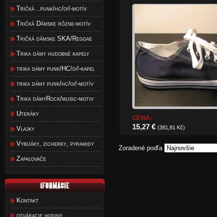
Tričká ..punk/hc/oi!-motív
Tričká Dámske rôzne-motív
Tričká dámske SKA/Reggae
Trika dámy hudobné kapely
trika dámy punk/HC/oi!-kapel
trika dámy punk/hc/oi!-motív
Trika dámyRock/music-motiv
Uteráky
CENA:
15,27 €
(381,81 Kč)
Vlajky
Vybijáky, zicherky, pyramidy
Zoradené podľa
Zapaľovače
Kontakt
otváracie hodiny