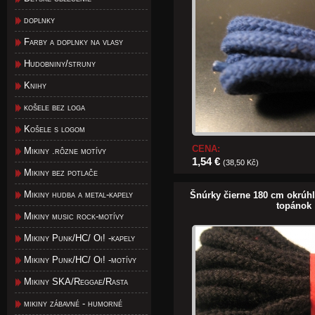
doplnky
Farby a doplnky na vlasy
Hudobniny/struny
Knihy
košele bez loga
Košele s logom
CENA:
Mikiny .rôzne motívy
1,54 €
(38,50 Kč)
Mikiny bez potlače
Mikiny hudba a metal-kapely
Šnúrky čierne 180 cm okrúhl
topánok
Mikiny music rock-motívy
Mikiny Punk/HC/ Oi! -kapely
Mikiny Punk/HC/ Oi! -motívy
Mikiny SKA/Reggae/Rasta
mikiny zábavné - humorné