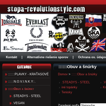
Kontakt
|
Alternatívne riešenie sporov
|
Ochrana os. údajo
::::::Obuv a šnúrky
:::::::PLAVKY - KRAŤASOVÉ
Domov
>
::::::Obuv a šnúrky
::::::N.O.V.I.N.K.Y::.
.STEADYS - STEEL
.
iné topánky
K
::::::Obuv a šnúrky
Tenisky
.STEADYS - STEEL
.VEGAN
Zoradené podľa