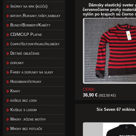
Dámsky elastický sveter 
šnúrky na krk (kľúče)
červenočierne pruhy materi
nylón po krajoch sú čierno 
batohy,Ruksaky,tašky,kabelky
prípadné povolenie
Bundy/Bombery/Kabáty
CD/MC/LP Platne
čiapky/šiltovky/kukly/klobúky
Detské oblečenie
doplnky
Farby a doplnky na vlasy
Hudobniny/struny
CENA:
Knihy
36,90 €
(922,50 Kč)
košele bez loga
Six Seven 67 mikina
Košele s logom
Mikiny .rôzne motívy
Mikiny bez potlače