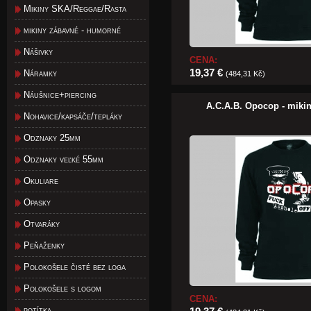
Mikiny SKA/Reggae/Rasta
mikiny zábavné - humorné
Nášivky
CENA:
19,37 €
Náramky
(484,31 Kč)
Náušnice+piercing
A.C.A.B. Opocop - miki
Nohavice/kapsáče/tepláky
Odznaky 25mm
Odznaky veľké 55mm
Okuliare
Opasky
Otvaráky
Peňaženky
Polokošele čisté bez loga
Polokošele s logom
CENA:
potítka