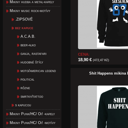
Mikiny hudba a metal-kapely
Mikiny music rock-motívy
.ZIPSOVÉ
bez kapuce
A.C.A.B.
beer-alko
ganja, rastafari
CENA:
18,90 €
(472,47 Kč)
hudobné štýly
moto/american legend
Shit Happens mikina
political
rôzne
smrtky/tattoo
s kapucou
Mikiny Punk/HC/ Oi! -kapely
Mikiny Punk/HC/ Oi! -motívy