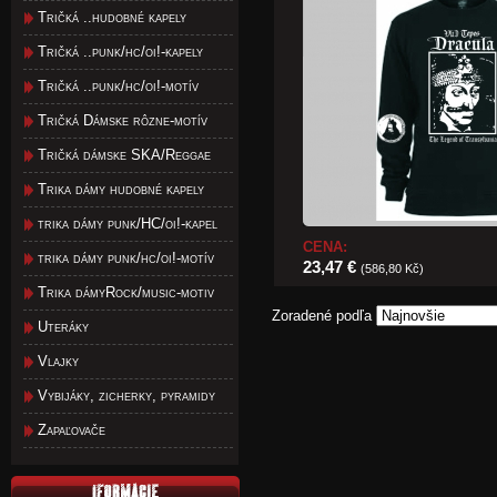
Tričká ..hudobné kapely
Tričká ..punk/hc/oi!-kapely
Tričká ..punk/hc/oi!-motív
Tričká Dámske rôzne-motív
Tričká dámske SKA/Reggae
Trika dámy hudobné kapely
trika dámy punk/HC/oi!-kapel
CENA:
trika dámy punk/hc/oi!-motív
23,47 €
(586,80 Kč)
Trika dámyRock/music-motiv
Zoradené podľa
Uteráky
Vlajky
Vybijáky, zicherky, pyramidy
Zapaľovače