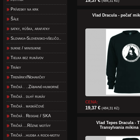
19,37 €
(484,31 Kč)
Prívesky na krk
Vlad Dracula - pečať mi
Šále
satky, rúška, arafatky
Slovakia-Slovensko-všeličo..
sukne / minisukne
Tielka bez rukávov
Tráky
Trenírky/Nohavičky
Tričká . ..Zábavné-humorné
Tričká . dlhý rukáv
CENA:
Tričká . maskáčové
19,37 €
(484,31 Kč)
Tričká . Reggae / SKA
Vlad Tepes Dracula - 
Tričká ...Rôzne motívy
Transylvania mikina
Tričká ..hudba a rock-motiv