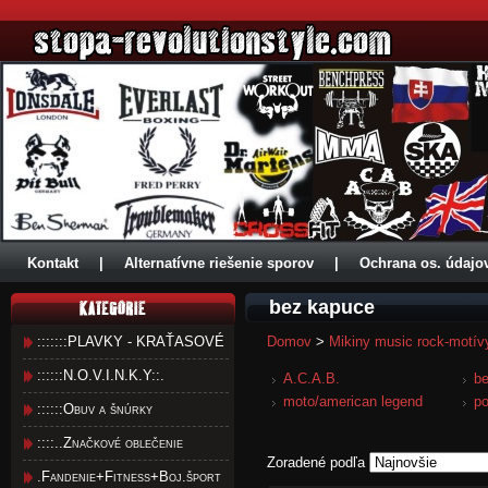
Kontakt
|
Alternatívne riešenie sporov
|
Ochrana os. údajo
bez kapuce
:::::::PLAVKY - KRAŤASOVÉ
Domov
>
Mikiny music rock-motív
::::::N.O.V.I.N.K.Y::.
A.C.A.B.
be
moto/american legend
po
::::::Obuv a šnúrky
::::..Značkové oblečenie
Zoradené podľa
.Fandenie+Fitness+Boj.šport