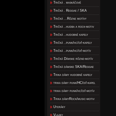
Tričká . maskáčové
Tričká . Reggae / SKA
Tričká ...Rôzne motívy
Tričká ..hudba a rock-motiv
Tričká ..hudobné kapely
Tričká ..punk/hc/oi!-kapely
Tričká ..punk/hc/oi!-motív
Tričká Dámske rôzne-motív
Tričká dámske SKA/Reggae
Trika dámy hudobné kapely
trika dámy punk/HC/oi!-kapel
trika dámy punk/hc/oi!-motív
Trika dámyRock/music-motiv
Uteráky
Vlajky