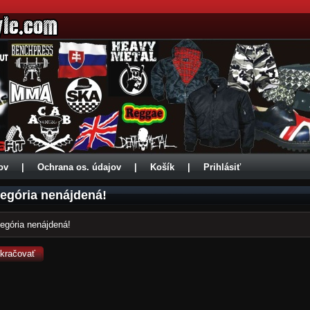
ov
|
Ochrana os. údajov
|
Košík
|
Prihlásiť
egória nenájdená!
egória nenájdená!
kračovať