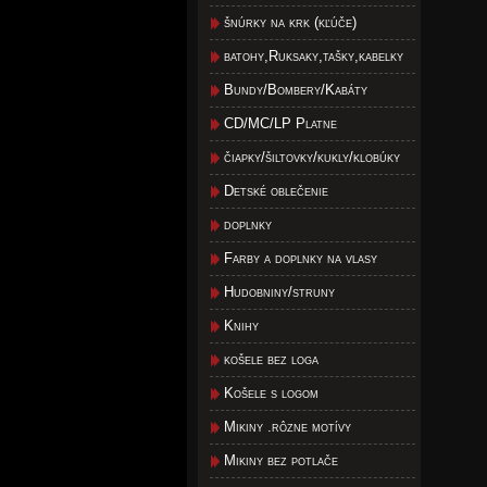
šnúrky na krk (kľúče)
batohy,Ruksaky,tašky,kabelky
Bundy/Bombery/Kabáty
CD/MC/LP Platne
čiapky/šiltovky/kukly/klobúky
Detské oblečenie
doplnky
Farby a doplnky na vlasy
Hudobniny/struny
Knihy
košele bez loga
Košele s logom
Mikiny .rôzne motívy
Mikiny bez potlače