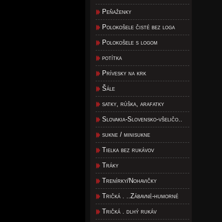
Peňaženky
Polokošele čisté bez loga
Polokošele s logom
potítka
Prívesky na krk
Šále
satky, rúška, arafatky
Slovakia-Slovensko-všeličo..
sukne / minisukne
Tielka bez rukávov
Tráky
Trenírky/Nohavičky
Tričká . ..Zábavné-humorné
Tričká . dlhý rukáv