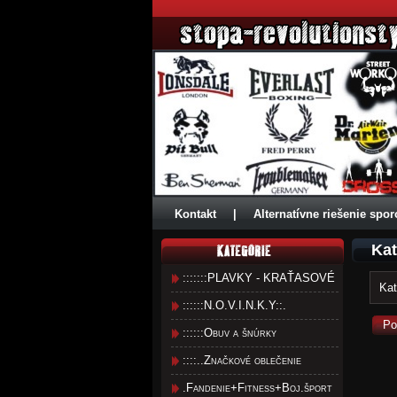
Kontakt
|
Alternatívne riešenie spor
Kat
:::::::PLAVKY - KRAŤASOVÉ
Kat
::::::N.O.V.I.N.K.Y::.
Po
::::::Obuv a šnúrky
::::..Značkové oblečenie
.Fandenie+Fitness+Boj.šport