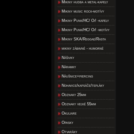
Mikiny hudba a metal-kapely
Mikiny music rock-motívy
Mikiny Punk/HC/ Oi! -kapely
Mikiny Punk/HC/ Oi! -motívy
Mikiny SKA/Reggae/Rasta
mikiny zábavné - humorné
Nášivky
Náramky
Náušnice+piercing
Nohavice/kapsáče/tepláky
Odznaky 25mm
Odznaky veľké 55mm
Okuliare
Opasky
Otvaráky