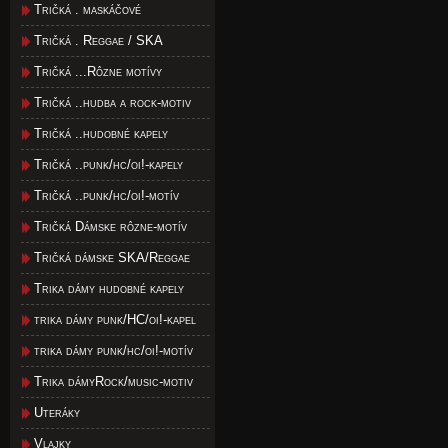
Tričká . maskáčové
Tričká . Reggae / SKA
Tričká ...Rôzne motívy
Tričká ..hudba a rock-motiv
Tričká ..hudobné kapely
Tričká ..punk/hc/oi!-kapely
Tričká ..punk/hc/oi!-motív
Tričká Dámske rôzne-motív
Tričká dámske SKA/Reggae
Trika dámy hudobné kapely
trika dámy punk/HC/oi!-kapel
trika dámy punk/hc/oi!-motív
Trika dámyRock/music-motiv
Uteráky
Vlajky