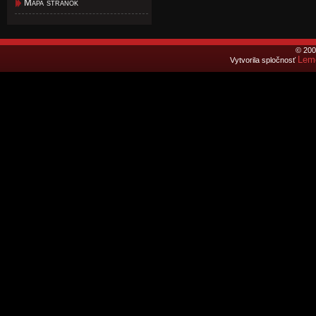
Mapa stránok
© 200
Lemo
Vytvorila spločnosť