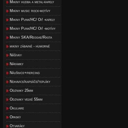
Mikiny hudba a metal-kapely
Mikiny music rock-motívy
Mikiny Punk/HC/ Oi! -kapely
Mikiny Punk/HC/ Oi! -motívy
Mikiny SKA/Reggae/Rasta
mikiny zábavné - humorné
Nášivky
Náramky
Náušnice+piercing
Nohavice/kapsáče/tepláky
Odznaky 25mm
Odznaky veľké 55mm
Okuliare
Opasky
Otvaráky