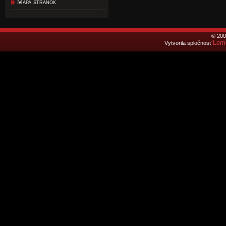
Mapa stránok
© 200
Lemo
Vytvorila spločnosť