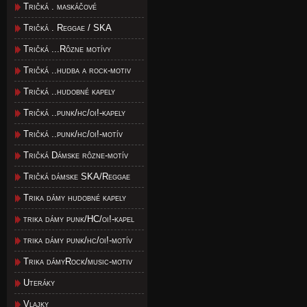
Tričká . maskáčové
Tričká . Reggae / SKA
Tričká ...Rôzne motívy
Tričká ..hudba a rock-motiv
Tričká ..hudobné kapely
Tričká ..punk/hc/oi!-kapely
Tričká ..punk/hc/oi!-motív
Tričká Dámske rôzne-motív
Tričká dámske SKA/Reggae
Trika dámy hudobné kapely
trika dámy punk/HC/oi!-kapel
trika dámy punk/hc/oi!-motív
Trika dámyRock/music-motiv
Uteráky
Vlajky