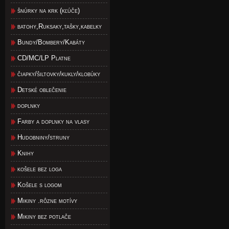
šnúrky na krk (kľúče)
batohy,Ruksaky,tašky,kabelky
Bundy/Bombery/Kabáty
CD/MC/LP Platne
čiapky/šiltovky/kukly/klobúky
Detské oblečenie
doplnky
Farby a doplnky na vlasy
Hudobniny/struny
Knihy
košele bez loga
Košele s logom
Mikiny .rôzne motívy
Mikiny bez potlače