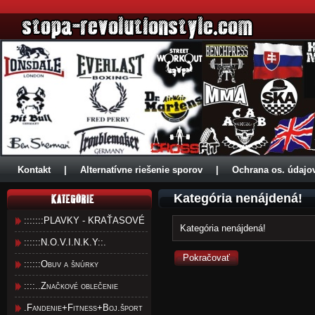
Kontakt
|
Alternatívne riešenie sporov
|
Ochrana os. údajo
Kategória nenájdená!
:::::::PLAVKY - KRAŤASOVÉ
Kategória nenájdená!
::::::N.O.V.I.N.K.Y::.
Pokračovať
::::::Obuv a šnúrky
::::..Značkové oblečenie
.Fandenie+Fitness+Boj.šport