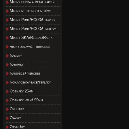
Mikiny hudba a metal-kapely
Mikiny music rock-motívy
Mikiny Punk/HC/ Oi! -kapely
Mikiny Punk/HC/ Oi! -motívy
Mikiny SKA/Reggae/Rasta
mikiny zábavné - humorné
Nášivky
Náramky
Náušnice+piercing
Nohavice/kapsáče/tepláky
Odznaky 25mm
Odznaky veľké 55mm
Okuliare
Opasky
Otvaráky