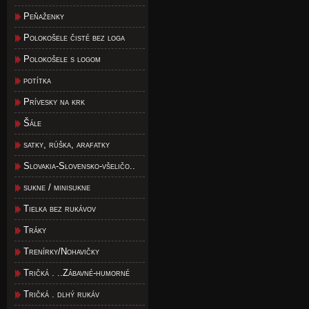
Peňaženky
Polokošele čisté bez loga
Polokošele s logom
potítka
Prívesky na krk
Šále
satky, rúška, arafatky
Slovakia-Slovensko-všeličo..
sukne / minisukne
Tielka bez rukávov
Tráky
Trenírky/Nohavičky
Tričká . ..Zábavné-humorné
Tričká . dlhý rukáv