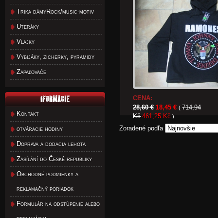
Trika dámyRock/music-motiv
Uteráky
Vlajky
Vybijáky, zicherky, pyramidy
Zapaľovače
CENA:
28,60 €
18,45 €
714,94
(
Kontakt
Kč
461,25 Kč
)
Zoradené podľa
otváracie hodiny
Doprava a dodacia lehota
Zasílání do České republiky
Obchodné podmienky a
reklamačný poriadok
Formulár na odstúpenie alebo