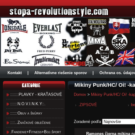
Kontakt
|
Alternatívne riešenie sporov
|
Ochrana os. údajo
Mikiny Punk/HC/ Oi! -k
:::::::PLAVKY - KRAŤASOVÉ
Domov
>
Mikiny Punk/HC/ Oi! -ka
::::::N.O.V.I.N.K.Y::.
.ZIPSOVÉ
b
::::::Obuv a šnúrky
Zoradené podľa
::::..Značkové oblečenie
.Fandenie+Fitness+Boj.šport
Ramones čierna mikina n