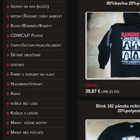
80%bavlna 20%po
šnúrky na krk (kľúče)
batohy,Ruksaky,tašky,kabelky
Bundy/Bombery/Kabáty
CD/MC/LP Platne
čiapky/šiltovky/kukly/klobúky
Detské oblečenie
doplnky
Farby a doplnky na vlasy
Hudobniny/struny
CENA:
39,87 €
(996,81 Kč)
Knihy
košele bez loga
Blink 182 pánska mik
20%polyest
Košele s logom
Mikiny .rôzne motívy
Mikiny bez potlače