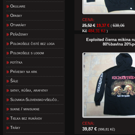
Okuliare
Opasky
CENA:
Otvaráky
25,52 €
19,37 €
638,06
(
Kč
484,31 Kč
)
Peňaženky
Exploited čierna mikina n
Polokošele čisté bez loga
80%bavlna 20%po
Polokošele s logom
potítka
Prívesky na krk
Šále
satky, rúška, arafatky
Slovakia-Slovensko-všeličo..
sukne / minisukne
Tielka bez rukávov
CENA:
Tráky
39,87 €
(996,81 Kč)