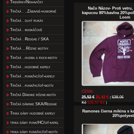
Trenírky/Nohavičky
Načo Názov- Proti vetru,
Tričká . ..Zábavné-humorné
kapucou 80%bavlna 20%poly
Loom
Tričká . dlhý rukáv
Tričká . maskáčové
Tričká . Reggae / SKA
Tričká ...Rôzne motívy
Tričká ..hudba a rock-motiv
Tričká ..hudobné kapely
Tričká ..punk/hc/oi!-kapely
Tričká ..punk/hc/oi!-motív
CENA:
Tričká Dámske rôzne-motív
25,52 €
21,42 €
638,06
(
Kč
535,57 Kč
)
Tričká dámske SKA/Reggae
Ramones čierna mikina s 
Trika dámy hudobné kapely
20%polyest
trika dámy punk/HC/oi!-kapel
trika dámy punk/hc/oi!-motív