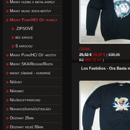
Mikiny hudba a metal-kapely
Mikiny music rock-motívy
Mikiny Punk/HC/ Oi! -kapely
.ZIPSOVÉ
bez kapuce
S kapucou
CENA:
25,52 €
19,37 €
638,06
Mikiny Punk/HC/ Oi! -motívy
(
Kč
484,31 Kč
)
Mikiny SKA/Reggae/Rasta
Los Fastidios - Ora Basta 
mikiny zábavné - humorné
Nášivky
Náramky
Náušnice+piercing
Nohavice/kapsáče/tepláky
Odznaky 25mm
Odznaky veľké 55mm