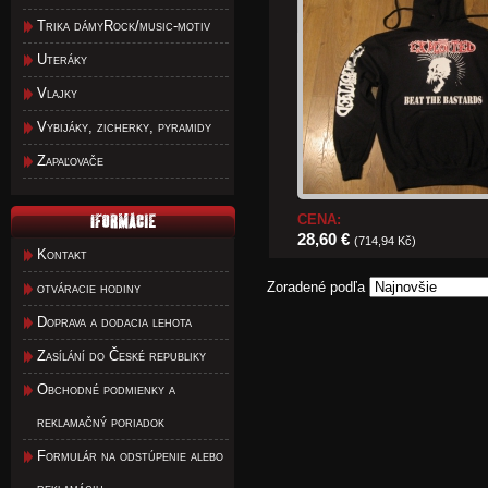
Trika dámyRock/music-motiv
Uteráky
Vlajky
Vybijáky, zicherky, pyramidy
Zapaľovače
CENA:
28,60 €
(714,94 Kč)
Kontakt
Zoradené podľa
otváracie hodiny
Doprava a dodacia lehota
Zasílání do České republiky
Obchodné podmienky a
reklamačný poriadok
Formulár na odstúpenie alebo