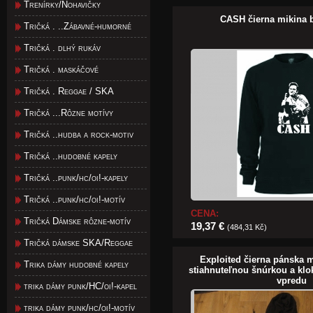
Trenírky/Nohavičky
CASH čierna mikina 
Tričká . ..Zábavné-humorné
Tričká . dlhý rukáv
Tričká . maskáčové
Tričká . Reggae / SKA
Tričká ...Rôzne motívy
Tričká ..hudba a rock-motiv
Tričká ..hudobné kapely
Tričká ..punk/hc/oi!-kapely
Tričká ..punk/hc/oi!-motív
CENA:
Tričká Dámske rôzne-motív
19,37 €
(484,31 Kč)
Tričká dámske SKA/Reggae
Exploited čierna pánska 
Trika dámy hudobné kapely
stiahnuteľnou šnúrkou a k
vpredu
trika dámy punk/HC/oi!-kapel
trika dámy punk/hc/oi!-motív