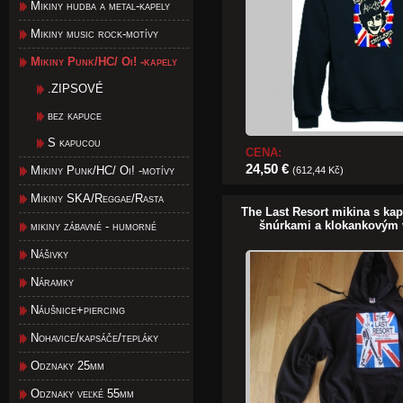
Mikiny hudba a metal-kapely
Mikiny music rock-motívy
Mikiny Punk/HC/ Oi! -kapely
.ZIPSOVÉ
bez kapuce
S kapucou
CENA:
24,50 €
Mikiny Punk/HC/ Oi! -motívy
(612,44 Kč)
Mikiny SKA/Reggae/Rasta
The Last Resort mikina s ka
šnúrkami a klokankovým
mikiny zábavné - humorné
Nášivky
Náramky
Náušnice+piercing
Nohavice/kapsáče/tepláky
Odznaky 25mm
Odznaky veľké 55mm