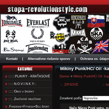
Kontakt
|
Alternatívne riešenie sporov
|
Ochrana os. údajo
Mikiny Punk/HC/ Oi! -k
:::::::PLAVKY - KRAŤASOVÉ
Domov
>
Mikiny Punk/HC/ Oi! -ka
::::::N.O.V.I.N.K.Y::.
.ZIPSOVÉ
b
::::::Obuv a šnúrky
Zoradené podľa
::::..Značkové oblečenie
.Fandenie+Fitness+Boj.šport
Načo Názov Proti vetru, m