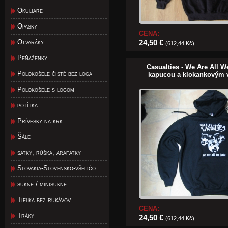
Okuliare
Opasky
CENA:
Otvaráky
24,50 €
(612,44 Kč)
Peňaženky
Casualties - We Are All W
Polokošele čisté bez loga
kapucou a klokankovým 
Polokošele s logom
potítka
Prívesky na krk
Šále
satky, rúška, arafatky
Slovakia-Slovensko-všeličo..
sukne / minisukne
Tielka bez rukávov
CENA:
Tráky
24,50 €
(612,44 Kč)