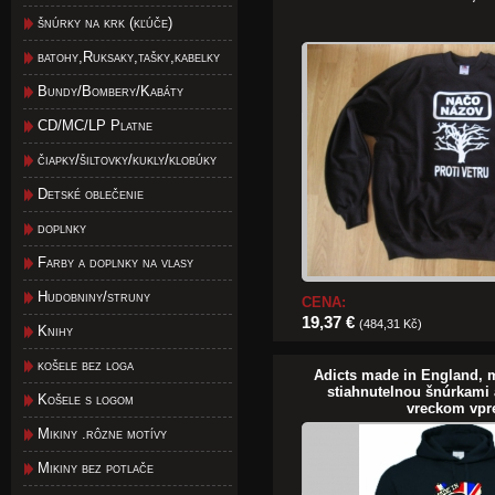
šnúrky na krk (kľúče)
batohy,Ruksaky,tašky,kabelky
Bundy/Bombery/Kabáty
CD/MC/LP Platne
čiapky/šiltovky/kukly/klobúky
Detské oblečenie
doplnky
Farby a doplnky na vlasy
Hudobniny/struny
CENA:
19,37 €
(484,31 Kč)
Knihy
košele bez loga
Adicts made in England, 
stiahnutelnou šnúrkami
Košele s logom
vreckom vpr
Mikiny .rôzne motívy
Mikiny bez potlače