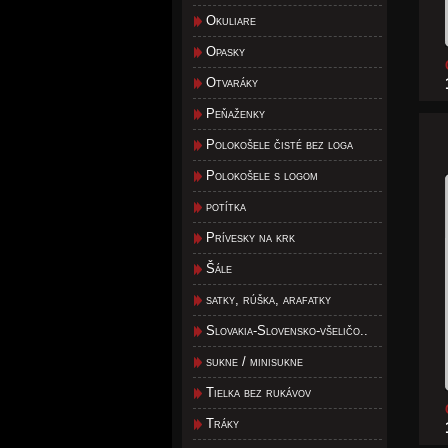
Okuliare
Opasky
Otvaráky
Peňaženky
Polokošele čisté bez loga
Polokošele s logom
potítka
Prívesky na krk
Šále
satky, rúška, arafatky
Slovakia-Slovensko-všeličo..
sukne / minisukne
Tielka bez rukávov
Tráky