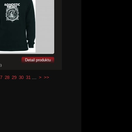
Detail produktu
č)
7
28
29
30
31
>
>>
....