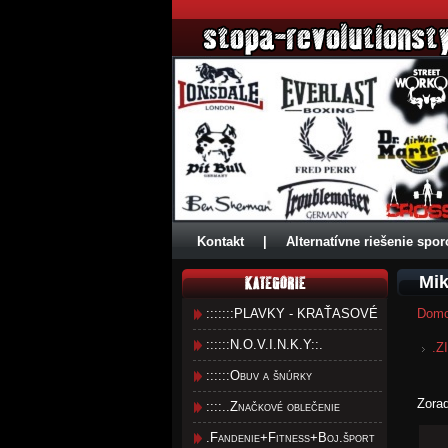
Kontakt
|
Alternatívne riešenie spor
Mik
:::::::PLAVKY - KRAŤASOVÉ
Dom
::::::N.O.V.I.N.K.Y::.
.Z
::::::Obuv a šnúrky
Zora
::::..Značkové oblečenie
.Fandenie+Fitness+Boj.šport