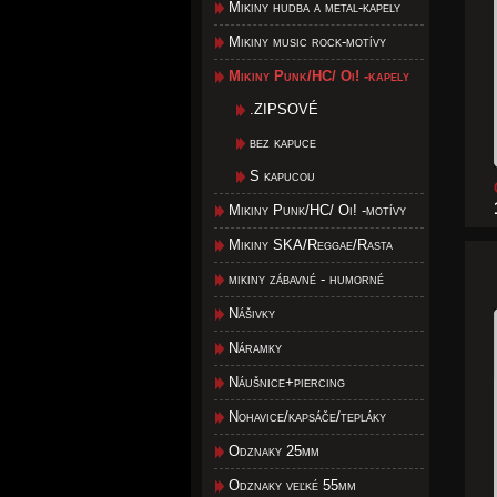
Mikiny hudba a metal-kapely
Mikiny music rock-motívy
Mikiny Punk/HC/ Oi! -kapely
.ZIPSOVÉ
bez kapuce
S kapucou
Mikiny Punk/HC/ Oi! -motívy
Mikiny SKA/Reggae/Rasta
mikiny zábavné - humorné
Nášivky
Náramky
Náušnice+piercing
Nohavice/kapsáče/tepláky
Odznaky 25mm
Odznaky veľké 55mm