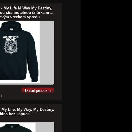
 - My Life M Way My Destiny,
ou stiahnutelnou šnúrkami a
ovým vreckom vpredu
Detail produktu
č)
- My Life, My Way, My Destiny,
kina bez kapuce