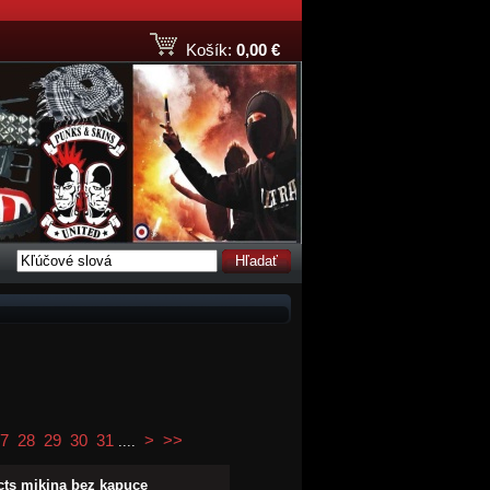
Košík:
0,00 €
Hľadať
7
28
29
30
31
>
>>
....
cts mikina bez kapuce