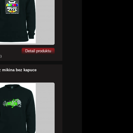
Detail produktu
č)
z mikina bez kapuce