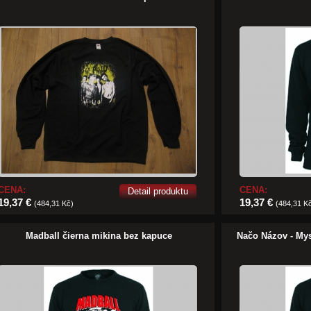
CENA:
CENA:
Detail produktu
19,37 €
19,37 €
(484,31 Kč)
(484,31 K
Madball čierna mikina bez kapuce
Načo Názov - Mys