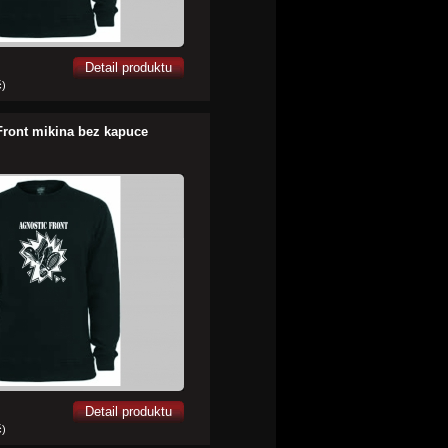
Detail produktu
č)
Front mikina bez kapuce
Detail produktu
č)