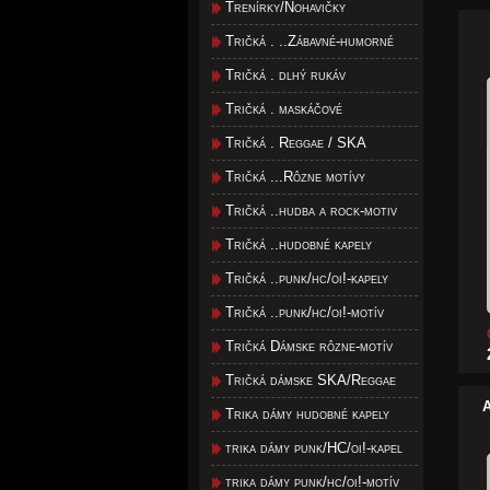
Trenírky/Nohavičky
Tričká . ..Zábavné-humorné
Tričká . dlhý rukáv
Tričká . maskáčové
Tričká . Reggae / SKA
Tričká ...Rôzne motívy
Tričká ..hudba a rock-motiv
Tričká ..hudobné kapely
Tričká ..punk/hc/oi!-kapely
Tričká ..punk/hc/oi!-motív
Tričká Dámske rôzne-motív
Tričká dámske SKA/Reggae
A
Trika dámy hudobné kapely
trika dámy punk/HC/oi!-kapel
trika dámy punk/hc/oi!-motív