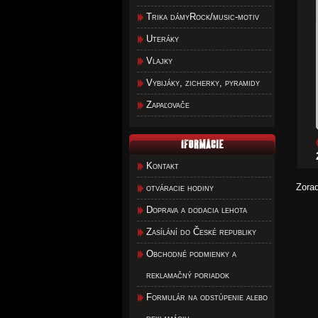
Trika dámyRock/music-motiv
Uteráky
Vlajky
Vybijáky, zicherky, pyramidy
Zapaľovače
Kontakt
Zora
otváracie hodiny
Doprava a dodacia lehota
Zasílání do České republiky
Obchodné podmienky a
reklamačný poriadok
Formulár na odstúpenie alebo