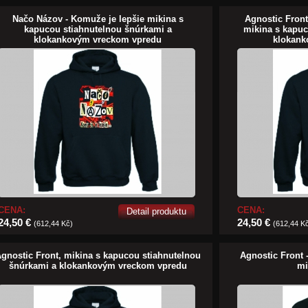
Načo Názov - Komuže je lepšie mikina s
Agnostic Front
kapucou stiahnutelnou šnúrkami a
mikina s kapuc
klokankovým vreckom vpredu
klokank
CENA:
CENA:
Detail produktu
24,50 €
24,50 €
(612,44 Kč)
(612,44 K
gnostic Front, mikina s kapucou stiahnutelnou
Agnostic Front 
šnúrkami a klokankovým vreckom vpredu
mi