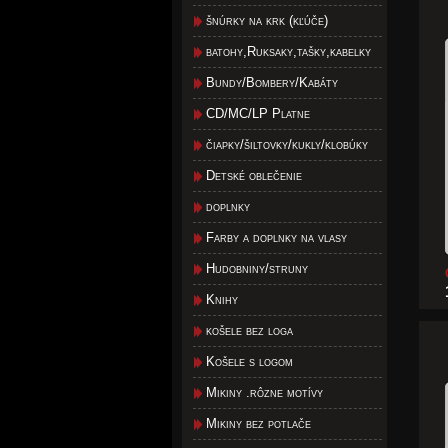
šnúrky na krk (kľúče)
batohy,Ruksaky,tašky,kabelky
Bundy/Bombery/Kabáty
CD/MC/LP Platne
čiapky/šiltovky/kukly/klobúky
Detské oblečenie
doplnky
Farby a doplnky na vlasy
Hudobniny/struny
Knihy
košele bez loga
Košele s logom
Mikiny .rôzne motívy
Mikiny bez potlače