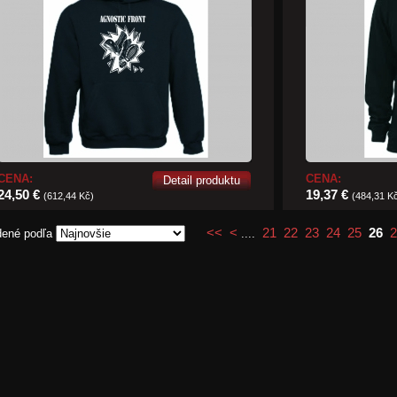
CENA:
CENA:
Detail produktu
24,50 €
19,37 €
(612,44 Kč)
(484,31 K
<<
<
21
22
23
24
25
26
2
dené podľa
....