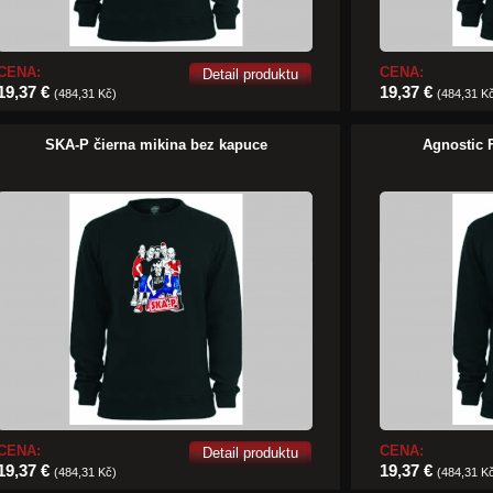
CENA:
CENA:
Detail produktu
19,37 €
19,37 €
(484,31 Kč)
(484,31 K
SKA-P čierna mikina bez kapuce
Agnostic 
CENA:
CENA:
Detail produktu
19,37 €
19,37 €
(484,31 Kč)
(484,31 K