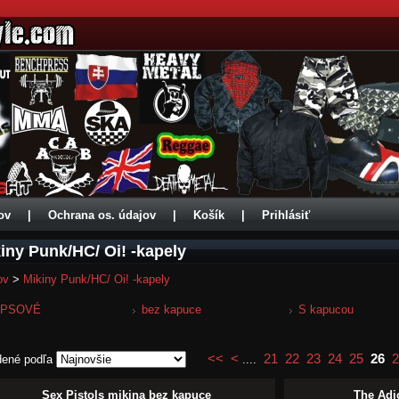
ov
|
Ochrana os. údajov
|
Košík
|
Prihlásiť
iny Punk/HC/ Oi! -kapely
ov
>
Mikiny Punk/HC/ Oi! -kapely
IPSOVÉ
bez kapuce
S kapucou
<<
<
21
22
23
24
25
26
2
dené podľa
....
Sex Pistols mikina bez kapuce
The Adi