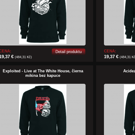
CENA:
CENA:
Detail produktu
19,37 €
19,37 €
(484,31 Kč)
(484,31 K
Exploited - Live at The White House, čierna
Acide
mikina bez kapuce