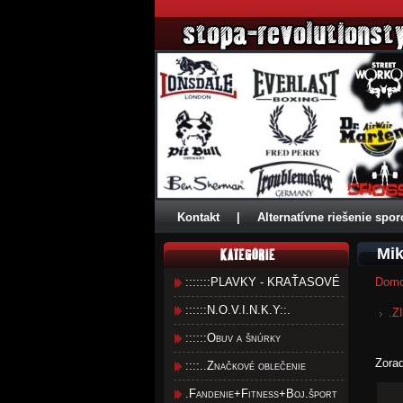
Kontakt
|
Alternatívne riešenie spor
Mik
:::::::PLAVKY - KRAŤASOVÉ
Dom
::::::N.O.V.I.N.K.Y::.
.Z
::::::Obuv a šnúrky
Zora
::::..Značkové oblečenie
.Fandenie+Fitness+Boj.šport