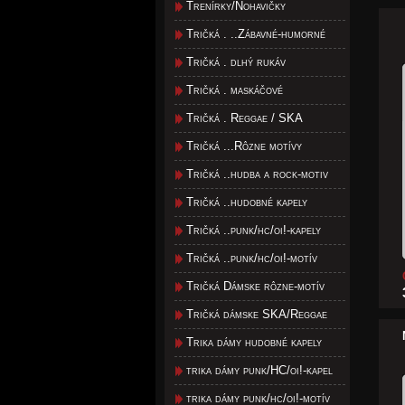
Trenírky/Nohavičky
Tričká . ..Zábavné-humorné
Tričká . dlhý rukáv
Tričká . maskáčové
Tričká . Reggae / SKA
Tričká ...Rôzne motívy
Tričká ..hudba a rock-motiv
Tričká ..hudobné kapely
Tričká ..punk/hc/oi!-kapely
Tričká ..punk/hc/oi!-motív
Tričká Dámske rôzne-motív
Tričká dámske SKA/Reggae
Trika dámy hudobné kapely
trika dámy punk/HC/oi!-kapel
trika dámy punk/hc/oi!-motív