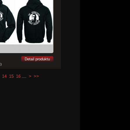
Detail produktu
č)
14
15
16
>
>>
....