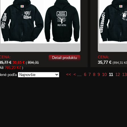
CENA:
CENA:
Detail produktu
35,77 €
35,77 €
30,65 €
894,31
(
(894,31 K
Kč
766,20 Kč
)
<<
<
6
7
8
9
10
11
12
13
dené podľa
....