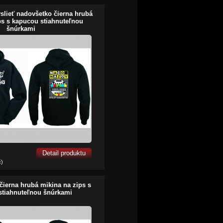
slieť nadovšetko čierna hrubá
ps s kapucou stiahnuteľnou
šnúrkami
Detail produktu
č)
ierna hrubá mikina na zips s
stiahnuteľnou šnúrkami