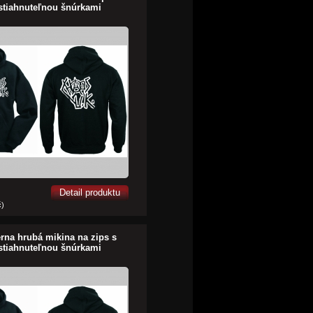
stiahnuteľnou šnúrkami
Detail produktu
č)
erna hrubá mikina na zips s
stiahnuteľnou šnúrkami