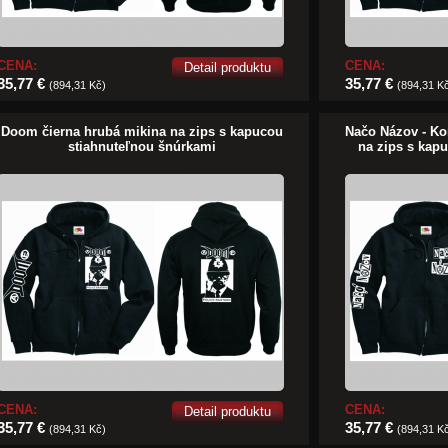
CENA:
CENA:
Detail produktu
35,77 €
35,77 €
(894,31 Kč)
(894,31 K
Doom čierna hrubá mikina na zips s kapucou
Načo Názov - Ko
stiahnuteľnou šnúrkami
na zips s kap
CENA:
CENA:
Detail produktu
35,77 €
35,77 €
(894,31 Kč)
(894,31 K