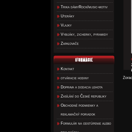
Trika dámyRock/music-motiv
Uteráky
Vlajky
Vybijáky, zicherky, pyramidy
Zapaľovače
Kontakt
Zora
otváracie hodiny
Doprava a dodacia lehota
Zasílání do České republiky
Obchodné podmienky a
reklamačný poriadok
Formulár na odstúpenie alebo