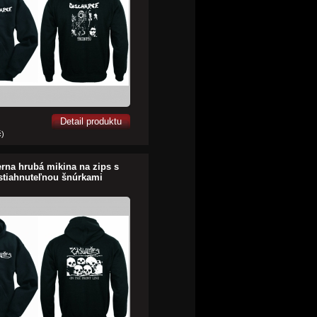
Detail produktu
č)
erna hrubá mikina na zips s
stiahnuteľnou šnúrkami