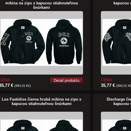
mikina na zips s kapucou stiahnuteľnou
kapucou 
šnúrkami
CENA:
CENA:
Detail produktu
35,77 €
35,77 €
(894,31 Kč)
(894,31 K
Los Fastidios čierna hrubá mikina na zips s
Discharge či
kapucou stiahnuteľnou šnúrkami
kapucou 