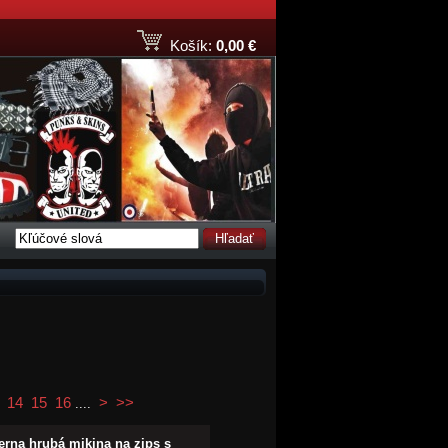
Košík:
0,00 €
Hľadať
14
15
16
>
>>
....
erna hrubá mikina na zips s