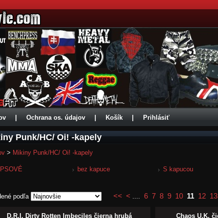
ov
|
Ochrana os. údajov
|
Košík
|
Prihlásiť
iny Punk/HC/ Oi! -kapely
ov
>
Mikiny Punk/HC/ Oi! -kapely
IPSOVÉ
bez kapuce
S kapucou
<<
<
6
7
8
9
10
11
12
13
dené podľa
....
D.R.I. Dirty Rotten Imbeciles čierna hrubá
Chaos U.K. či