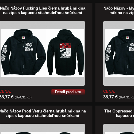
Načo Názov Fucking Lies čierna hrubá mikina
Načo Názov - My
na zips s kapucou stiahnuteľnou šnúrkami
mikina na zi
CENA:
CENA:
Detail produktu
35,77 €
35,77 €
(894,31 Kč)
(894,31 K
Načo Názov Proti Vetru čierna hrubá mikina na
The Oppressed č
zips s kapucou stiahnuteľnou šnúrkami
kapucou 