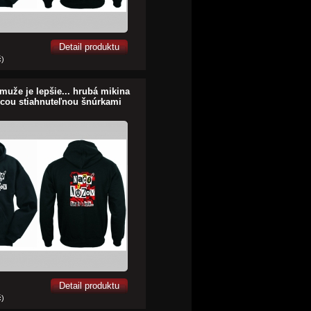
Detail produktu
č)
muže je lepšie... hrubá mikina
ucou stiahnuteľnou šnúrkami
Detail produktu
č)