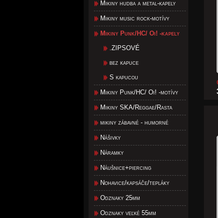
Mikiny hudba a metal-kapely
Mikiny music rock-motívy
Mikiny Punk/HC/ Oi! -kapely
.ZIPSOVÉ
bez kapuce
S kapucou
Mikiny Punk/HC/ Oi! -motívy
Mikiny SKA/Reggae/Rasta
mikiny zábavné - humorné
Nášivky
Náramky
Náušnice+piercing
Nohavice/kapsáče/tepláky
Odznaky 25mm
Odznaky veľké 55mm