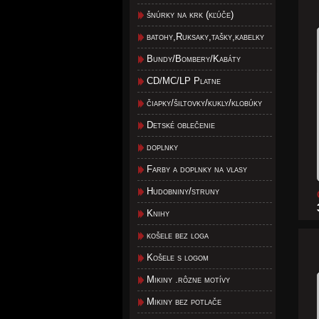
šnúrky na krk (kľúče)
batohy,Ruksaky,tašky,kabelky
Bundy/Bombery/Kabáty
CD/MC/LP Platne
čiapky/šiltovky/kukly/klobúky
Detské oblečenie
doplnky
Farby a doplnky na vlasy
Hudobniny/struny
Knihy
košele bez loga
Košele s logom
Mikiny .rôzne motívy
Mikiny bez potlače