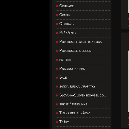
Okuliare
Opasky
Otvaráky
Peňaženky
Polokošele čisté bez loga
Polokošele s logom
potítka
Prívesky na krk
Šále
satky, rúška, arafatky
Slovakia-Slovensko-všeličo..
sukne / minisukne
Tielka bez rukávov
Tráky