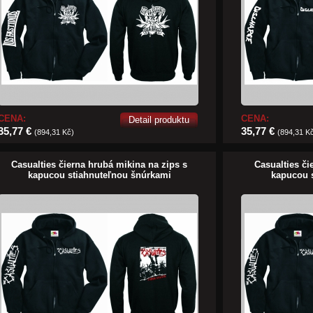
CENA:
CENA:
Detail produktu
35,77 €
35,77 €
(894,31 Kč)
(894,31 K
Casualties čierna hrubá mikina na zips s
Casualties či
kapucou stiahnuteľnou šnúrkami
kapucou 