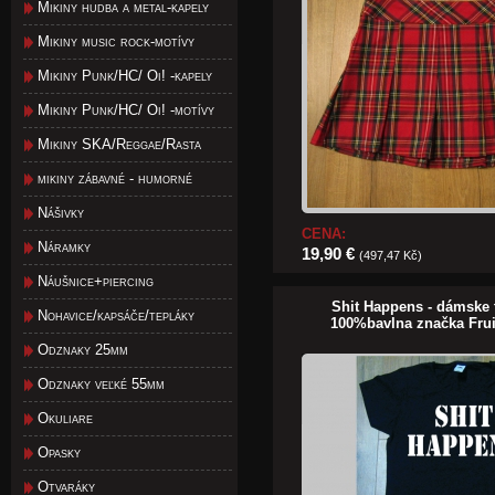
Mikiny hudba a metal-kapely
Mikiny music rock-motívy
Mikiny Punk/HC/ Oi! -kapely
Mikiny Punk/HC/ Oi! -motívy
Mikiny SKA/Reggae/Rasta
mikiny zábavné - humorné
Nášivky
CENA:
Náramky
19,90 €
(497,47 Kč)
Náušnice+piercing
Shit Happens - dámske t
Nohavice/kapsáče/tepláky
100%bavlna značka Fru
Odznaky 25mm
Odznaky veľké 55mm
Okuliare
Opasky
Otvaráky