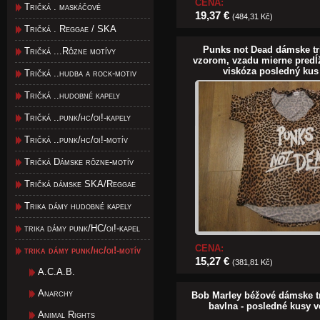
CENA:
Tričká . maskáčové
19,37 €
(484,31 Kč)
Tričká . Reggae / SKA
Punks not Dead dámske tr
Tričká ...Rôzne motívy
vzorom, vzadu mierne predĺ
viskóza posledný kus
Tričká ..hudba a rock-motiv
Tričká ..hudobné kapely
Tričká ..punk/hc/oi!-kapely
Tričká ..punk/hc/oi!-motív
Tričká Dámske rôzne-motív
Tričká dámske SKA/Reggae
Trika dámy hudobné kapely
trika dámy punk/HC/oi!-kapel
CENA:
trika dámy punk/hc/oi!-motív
15,27 €
(381,81 Kč)
A.C.A.B.
Anarchy
Bob Marley béžové dámske tr
bavlna - posledné kusy v
Animal Rights