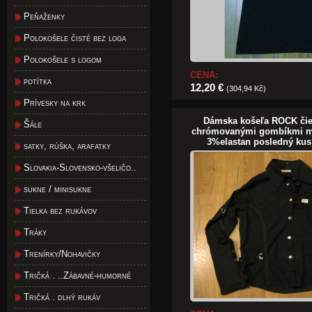
Peňaženky
Polokošele čisté bez loga
Polokošele s logom
CENA:
potítka
12,20 €
(304,94 Kč)
Prívesky na krk
Dámska košeľa ROCK čie
Šále
chrómovanými gombíkmi ma
3%elastan posledný kus 
satky, rúška, arafatky
Slovakia-Slovensko-všeličo..
sukne / minisukne
Tielka bez rukávov
Tráky
Trenírky/Nohavičky
Tričká . ..Zábavné-humorné
Tričká . dlhý rukáv