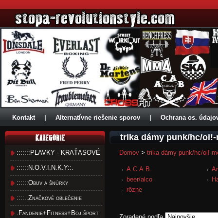
Kontakt
|
Alternatívne riešenie sporov
|
Ochrana os. údajo
trika dámy punk/hc/oi!
:::::::PLAVKY - KRAŤASOVÉ
Domov
>
trika dámy punk/hc/oi!-m
::::::N.O.V.I.N.K.Y::.
A.C.A.B.
A
beer/alco
Ha
::::::Obuv a šnúrky
rôzne
::::..Značkové oblečenie
.Fandenie+Fitness+Boj.šport
Zoradené podľa