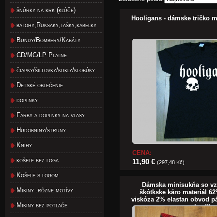
šnúrky na krk (kľúče)
Hooligans - dámske tričko m
batohy,Ruksaky,tašky,kabelky
Bundy/Bombery/Kabáty
CD/MC/LP Platne
čiapky/šiltovky/kukly/klobúky
Detské oblečenie
doplnky
Farby a doplnky na vlasy
Hudobniny/struny
Knihy
CENA:
košele bez loga
11,90 €
(297,48 Kč)
Košele s logom
Dámska minisukňa so v
Mikiny .rôzne motívy
škótkske káro materiál 6
viskóza 2% elastan obvod 
Mikiny bez potlače
kus!!!