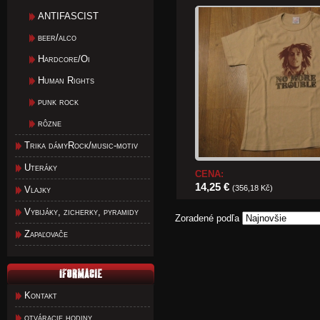
ANTIFASCIST
beer/alco
Hardcore/Oi
Human Rights
punk rock
rôzne
Trika dámyRock/music-motiv
Uteráky
CENA:
14,25 €
(356,18 Kč)
Vlajky
Vybijáky, zicherky, pyramidy
Zoradené podľa
Zapaľovače
Kontakt
otváracie hodiny