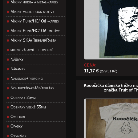
Mikiny hudba a metal-kapely
Mikiny music rock-motívy
Mikiny Punk/HC/ Oi! -kapely
Mikiny Punk/HC/ Oi! -motívy
Mikiny SKA/Reggae/Rasta
mikiny zábavné - humorné
Nášivky
CENA:
Náramky
11,17 €
(279,31 Kč)
Náušnice+piercing
Kooočička dámske tričko ma
Nohavice/kapsáče/tepláky
značka Fruit of 
Odznaky 25mm
Odznaky veľké 55mm
Okuliare
Opasky
Otvaráky