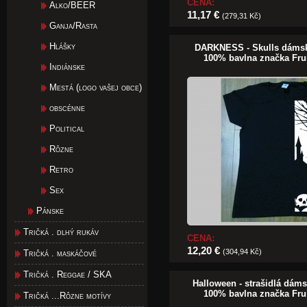
CENA:
Alko/BEER
11,17 €
(279,31 Kč)
Ganja/Rasta
Hlášky
DARKNESS - Skulls dámske
100% bavlna značka Fru
Indiánske
Mestá (logo vašej obce)
obscénne
Political
Rôzne
Retro
Sex
Pánske
Tričká . dlhý rukáv
CENA:
12,20 €
(304,94 Kč)
Tričká . maskáčové
Tričká . Reggae / SKA
Halloween - strašidlá dáms
100% bavlna značka Fru
Tričká ...Rôzne motívy