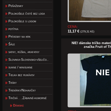
Peňaženky
Polokošele čisté bez loga
Polokošele s logom
CENA:
potítka
11,17 €
(279,31 Kč)
Prívesky na krk
NIE! dámske tričko mater
Šále
značka Fruit of 
satky, rúška, arafatky
Slovakia-Slovensko-všeličo..
sukne / minisukne
Tielka bez rukávov
Tráky
Trenírky/Nohavičky
Tričká . ..Zábavné-humorné
Dámske