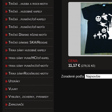
Tričká ..hudba a rock-motiv
Tričká ..hudobné kapely
Tričká ..punk/hc/oi!-kapely
Tričká ..punk/hc/oi!-motív
Tričká Dámske rôzne-motív
Tričká dámske SKA/Reggae
Trika dámy hudobné kapely
trika dámy punk/HC/oi!-kapel
CENA:
11,17 €
trika dámy punk/hc/oi!-motív
(279,31 Kč)
Trika dámyRock/music-motiv
Zoradené podľa
Uteráky
Vlajky
Vybijáky, zicherky, pyramidy
Zapaľovače