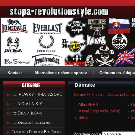
Kontakt
|
Alternatívne riešenie sporov
|
Ochrana os. údajo
Dámske
:::::::PLAVKY - KRAŤASOVÉ
Domov
>
Tričká . ..Zábavné-humo
::::::N.O.V.I.N.K.Y::.
Alko/BEER
G
Mestá (logo vašej obce)
o
::::::Obuv a šnúrky
Retro
S
::::..Značkové oblečenie
.Fandenie+Fitness+Boj.šport
Zoradené podľa