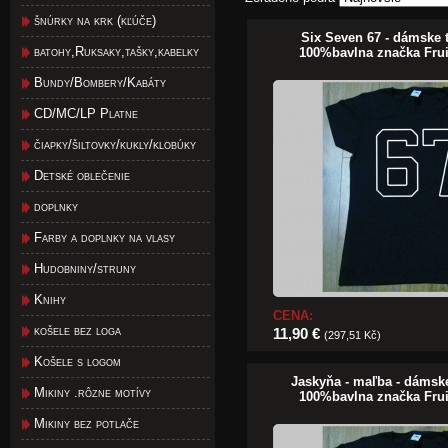
šnúrky na krk (kľúče)
Six Seven 67 - dámske t
batohy,Ruksaky,tašky,kabelky
100%bavlna značka Fru
Bundy/Bombery/Kabáty
CD/MC/LP Platne
čiapky/šiltovky/kukly/klobúky
Detské oblečenie
doplnky
Farby a doplnky na vlasy
Hudobniny/struny
Knihy
CENA:
košele bez loga
11,90 €
(297,51 Kč)
Košele s logom
Jaskyňa - maľba - dámske
Mikiny .rôzne motívy
100%bavlna značka Fru
Mikiny bez potlače