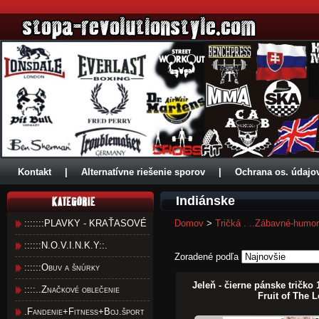
Kontakt
|
Alternatívne riešenie sporov
|
Ochrana os. údajo
Indiánske
:::::::PLAVKY - KRAŤASOVÉ
Domov
>
Tričká . ..Zábavné-humo
::::::N.O.V.I.N.K.Y::.
Zoradené podľa
::::::Obuv a šnúrky
Jeleň - čierne pánske tričk
::::..Značkové oblečenie
Fruit of The 
.Fandenie+Fitness+Boj.šport