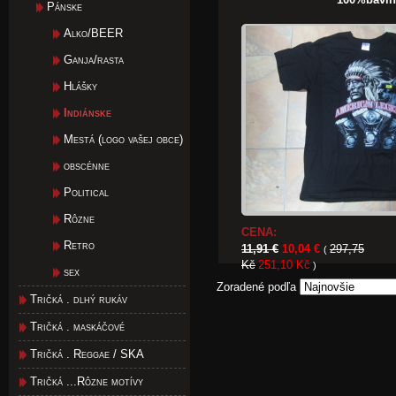
Pánske
Alko/BEER
Ganja/rasta
Hlášky
Indiánske
Mestá (logo vašej obce)
obscénne
Political
Rôzne
CENA:
Retro
11,91 €
10,04 €
297,75
(
Kč
251,10 Kč
)
sex
Zoradené podľa
Tričká . dlhý rukáv
Tričká . maskáčové
Tričká . Reggae / SKA
Tričká ...Rôzne motívy