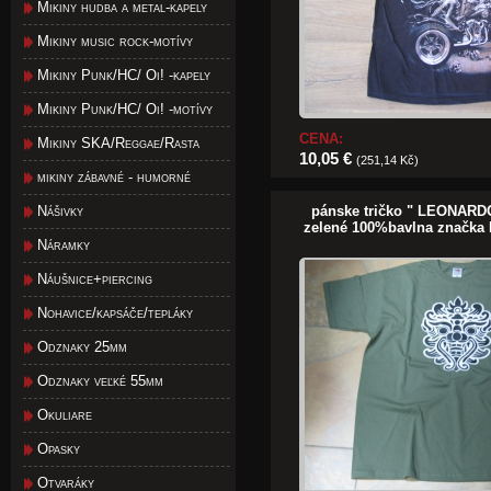
Mikiny hudba a metal-kapely
Mikiny music rock-motívy
Mikiny Punk/HC/ Oi! -kapely
Mikiny Punk/HC/ Oi! -motívy
CENA:
Mikiny SKA/Reggae/Rasta
10,05 €
(251,14 Kč)
mikiny zábavné - humorné
Nášivky
pánske tričko " LEONARDO 
zelené 100%bavlna značka 
Náramky
Náušnice+piercing
Nohavice/kapsáče/tepláky
Odznaky 25mm
Odznaky veľké 55mm
Okuliare
Opasky
Otvaráky