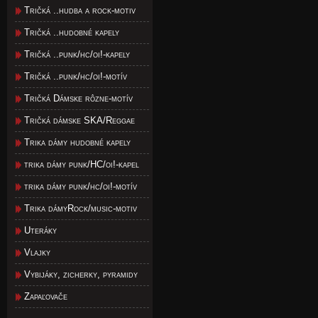
Tričká ..hudba a rock-motiv
Tričká ..hudobné kapely
Tričká ..punk/hc/oi!-kapely
Tričká ..punk/hc/oi!-motív
Tričká Dámske rôzne-motív
Tričká dámske SKA/Reggae
Trika dámy hudobné kapely
trika dámy punk/HC/oi!-kapel
trika dámy punk/hc/oi!-motív
Trika dámyRock/music-motiv
Uteráky
Vlajky
Vybijáky, zicherky, pyramidy
Zapaľovače