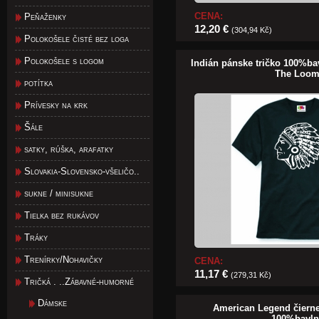
CENA:
Peňaženky
12,20 €
(304,94 Kč)
Polokošele čisté bez loga
Polokošele s logom
Indián pánske tričko 100%bav
The Loo
potítka
Prívesky na krk
Šále
satky, rúška, arafatky
Slovakia-Slovensko-všeličo..
sukne / minisukne
Tielka bez rukávov
Tráky
Trenírky/Nohavičky
CENA:
11,17 €
(279,31 Kč)
Tričká . ..Zábavné-humorné
Dámske
American Legend čierne
100%bavln