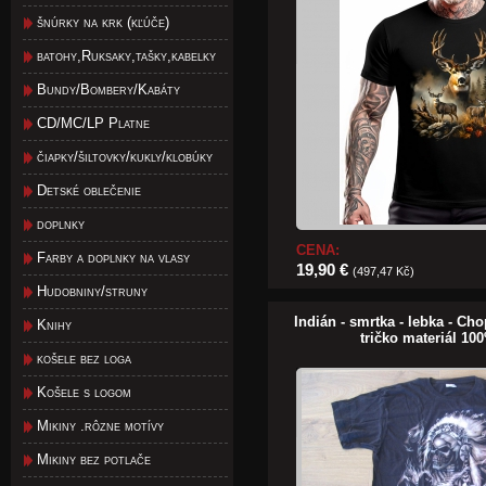
šnúrky na krk (kľúče)
batohy,Ruksaky,tašky,kabelky
Bundy/Bombery/Kabáty
CD/MC/LP Platne
čiapky/šiltovky/kukly/klobúky
Detské oblečenie
doplnky
CENA:
Farby a doplnky na vlasy
19,90 €
(497,47 Kč)
Hudobniny/struny
Indián - smrtka - lebka - Ch
Knihy
tričko materiál 10
košele bez loga
Košele s logom
Mikiny .rôzne motívy
Mikiny bez potlače