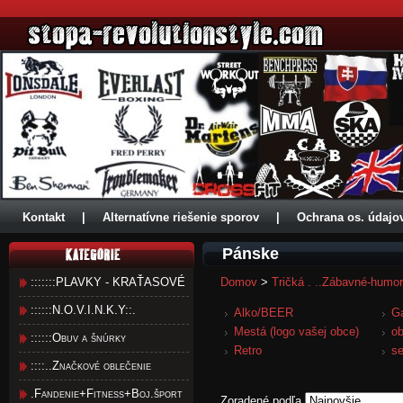
Kontakt
|
Alternatívne riešenie sporov
|
Ochrana os. údajo
Pánske
:::::::PLAVKY - KRAŤASOVÉ
Domov
>
Tričká . ..Zábavné-humo
::::::N.O.V.I.N.K.Y::.
Alko/BEER
Ga
Mestá (logo vašej obce)
o
::::::Obuv a šnúrky
Retro
s
::::..Značkové oblečenie
.Fandenie+Fitness+Boj.šport
Zoradené podľa