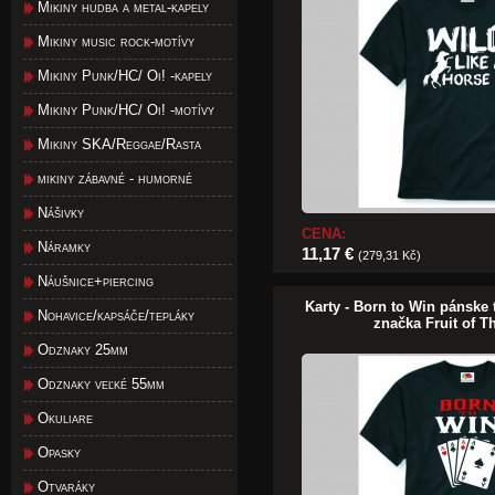
Mikiny hudba a metal-kapely
Mikiny music rock-motívy
Mikiny Punk/HC/ Oi! -kapely
Mikiny Punk/HC/ Oi! -motívy
Mikiny SKA/Reggae/Rasta
mikiny zábavné - humorné
Nášivky
CENA:
Náramky
11,17 €
(279,31 Kč)
Náušnice+piercing
Karty - Born to Win pánske
Nohavice/kapsáče/tepláky
značka Fruit of 
Odznaky 25mm
Odznaky veľké 55mm
Okuliare
Opasky
Otvaráky