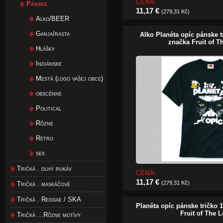
CENA:
Pánske
11,17 €
(279,31 Kč)
Alko/BEER
Ganja/rasta
Alko Planéta opíc pánske 
značka Fruit of 
Hlášky
Indiánske
Mestá (logo vašej obce)
obscénne
Political
Rôzne
Retro
sex
Tričká . dlhý rukáv
CENA:
11,17 €
(279,31 Kč)
Tričká . maskáčové
Tričká . Reggae / SKA
Planéta opíc pánske tričko
Fruit of The 
Tričká ...Rôzne motívy