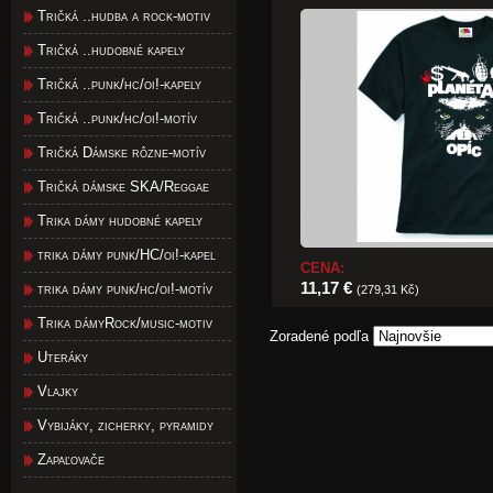
Tričká ..hudba a rock-motiv
Tričká ..hudobné kapely
Tričká ..punk/hc/oi!-kapely
Tričká ..punk/hc/oi!-motív
Tričká Dámske rôzne-motív
Tričká dámske SKA/Reggae
Trika dámy hudobné kapely
trika dámy punk/HC/oi!-kapel
CENA:
11,17 €
trika dámy punk/hc/oi!-motív
(279,31 Kč)
Trika dámyRock/music-motiv
Zoradené podľa
Uteráky
Vlajky
Vybijáky, zicherky, pyramidy
Zapaľovače