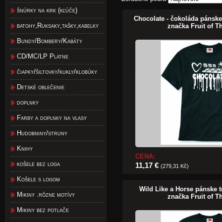
šnúrky na krk (kľúče)
Chocolate - čokoláda pánske
batohy,Ruksaky,tašky,kabelky
značka Fruit of 
Bundy/Bombery/Kabáty
CD/MC/LP Platne
čiapky/šiltovky/kukly/klobúky
Detské oblečenie
doplnky
Farby a doplnky na vlasy
Hudobniny/struny
Knihy
CENA:
košele bez loga
11,17 €
(279,31 Kč)
Košele s logom
Wild Like a Horse pánske 
Mikiny .rôzne motívy
značka Fruit of 
Mikiny bez potlače