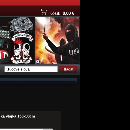
Košík:
0,00 €
Hľadať
ka vlajka 153x93cm