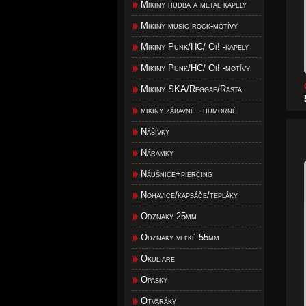
Mikiny hudba a metal-kapely
Mikiny music rock-motívy
Mikiny Punk/HC/ Oi! -kapely
Mikiny Punk/HC/ Oi! -motívy
Mikiny SKA/Reggae/Rasta
mikiny zábavné - humorné
Nášivky
Náramky
Náušnice+piercing
Nohavice/kapsáče/tepláky
Odznaky 25mm
Odznaky veľké 55mm
Okuliare
Opasky
Otvaráky