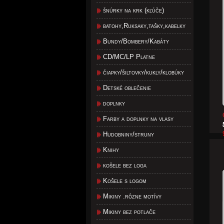
šnúrky na krk (kľúče)
batohy,Ruksaky,tašky,kabelky
Bundy/Bombery/Kabáty
CD/MC/LP Platne
čiapky/šiltovky/kukly/klobúky
Detské oblečenie
doplnky
Farby a doplnky na vlasy
Hudobniny/struny
Knihy
košele bez loga
Košele s logom
Mikiny .rôzne motívy
Mikiny bez potlače