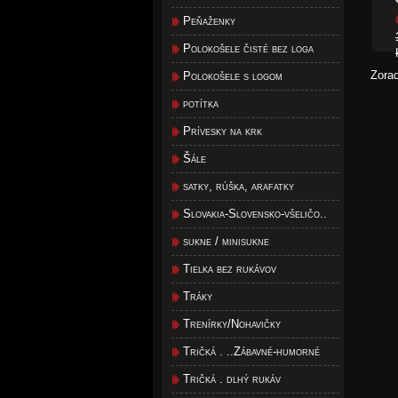
Peňaženky
Polokošele čisté bez loga
Zora
Polokošele s logom
potítka
Prívesky na krk
Šále
satky, rúška, arafatky
Slovakia-Slovensko-všeličo..
sukne / minisukne
Tielka bez rukávov
Tráky
Trenírky/Nohavičky
Tričká . ..Zábavné-humorné
Tričká . dlhý rukáv