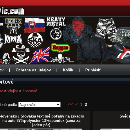
ov
|
Ochrana os. údajov
|
Košík
|
Prihlásiť
rtové
ov
>
Vlajky
>
športové
<<
<
1
2
dené podľa
Slovensko / Slovakia textilné poťahy na zrkadlo
Švéds
na aute 87%polyester 13%spandex (cena za
jeden pár)