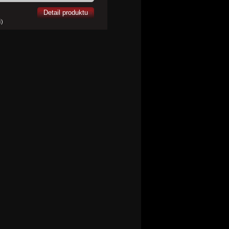
Detail produktu
č)