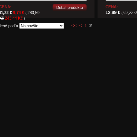
CENA:
CENA:
Detail produktu
12,89 €
11,22 €
9,74 €
280,59
(
(322,22 K
Kč
243,44 Kč
)
<<
<
1
2
dené podľa