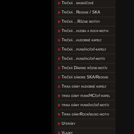
Tričká . maskáčové
Tričká . Reggae / SKA
Tričká ...Rôzne motívy
Tričká ..hudba a rock-motiv
Tričká ..hudobné kapely
Tričká ..punk/hc/oi!-kapely
Tričká ..punk/hc/oi!-motív
Tričká Dámske rôzne-motív
Tričká dámske SKA/Reggae
Trika dámy hudobné kapely
trika dámy punk/HC/oi!-kapel
trika dámy punk/hc/oi!-motív
Trika dámyRock/music-motiv
Uteráky
Vlajky