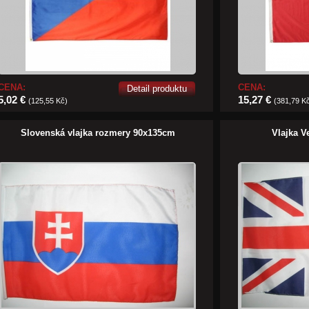
CENA:
CENA:
Detail produktu
5,02 €
15,27 €
(125,55 Kč)
(381,79 K
Slovenská vlajka rozmery 90x135cm
Vlajka V