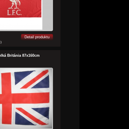
Detail produktu
č)
elká Británia 87x160cm