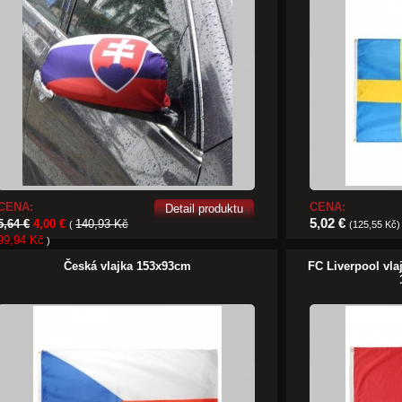
CENA:
CENA:
Detail produktu
5,02 €
5,64 €
4,00 €
140,93 Kč
(
(125,55 Kč)
99,94 Kč
)
Česká vlajka 153x93cm
FC Liverpool vl