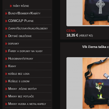
tašky rôzne
Bundy/Bombery/Kabáty
CD/MC/LP Platne
čiapky/šiltovky/kukly/klobúky
CENA:
18,35 €
Detské oblečenie
(458,67 Kč)
doplnky
Vlk čierna taška 
Farby a doplnky na vlasy
Hudobniny/struny
Knihy
košele bez loga
Košele s logom
Mikiny .rôzne motívy
Mikiny bez potlače
Mikiny hudba a metal-kapely