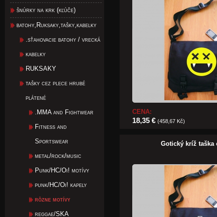
šnúrky na krk (kľúče)
batohy,Ruksaky,tašky,kabelky
.sťahovacie batohy / vrecká
kabelky
RUKSAKY
tašky cez plece hrubé
plátené
CENA:
.MMA and Fightwear
18,35 €
(458,67 Kč)
Fitness and
Sportswear
Gotický kríž taška
metal/rock/music
Punk/HC/Oi! motívy
punk/HC/Oi! kapely
rôzne motívy
reggae/SKA