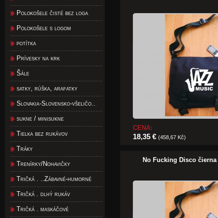
Polokošele čisté bez loga
Polokošele s logom
potítka
Prívesky na krk
Šále
satky, rúška, arafatky
Slovakia-Slovensko-všeličo..
sukne / minisukne
CENA:
Tielka bez rukávov
18,35 €
(458,67 Kč)
Tráky
No Fucking Disco čierna 
Trenírky/Nohavičky
Tričká . ..Zábavné-humorné
Tričká . dlhý rukáv
Tričká . maskáčové