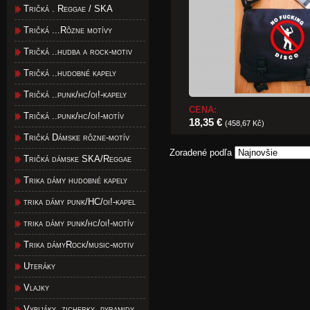
Tričká . Reggae / SKA
Tričká ...Rôzne motívy
Tričká ..hudba a rock-motiv
Tričká ..hudobné kapely
Tričká ..punk/hc/oi!-kapely
CENA:
Tričká ..punk/hc/oi!-motív
18,35 €
(458,67 Kč)
Tričká Dámske rôzne-motív
Zoradené podľa
Tričká dámske SKA/Reggae
Trika dámy hudobné kapely
trika dámy punk/HC/oi!-kapel
trika dámy punk/hc/oi!-motív
Trika dámyRock/music-motiv
Uteráky
Vlajky
Vybijáky, zicherky, pyramidy