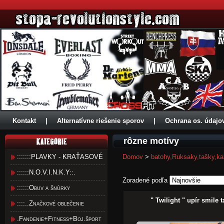
Kontakt
|
Alternatívne riešenie sporov
|
Ochrana os. údajo
rôzne motívy
:::::::PLAVKY - KRAŤASOVÉ
Domov
>
batohy,Ruksaky,tašky,ka
::::::N.O.V.I.N.K.Y::.
Zoradené podľa
::::::Obuv a šnúrky
" Twilight " upír smile 
::::..Značkové oblečenie
.Fandenie+Fitness+Boj.šport