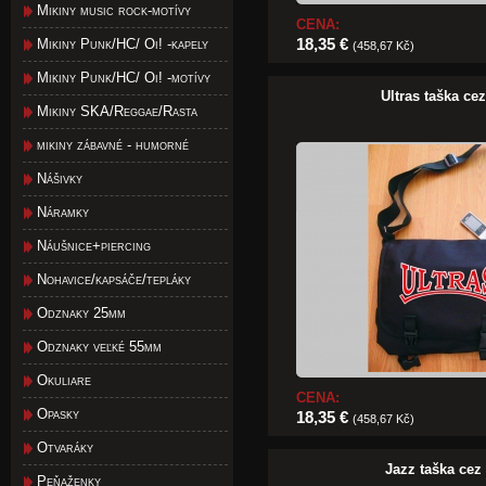
Mikiny music rock-motívy
CENA:
18,35 €
Mikiny Punk/HC/ Oi! -kapely
(458,67 Kč)
Mikiny Punk/HC/ Oi! -motívy
Ultras taška ce
Mikiny SKA/Reggae/Rasta
mikiny zábavné - humorné
Nášivky
Náramky
Náušnice+piercing
Nohavice/kapsáče/tepláky
Odznaky 25mm
Odznaky veľké 55mm
Okuliare
CENA:
Opasky
18,35 €
(458,67 Kč)
Otvaráky
Jazz taška cez
Peňaženky