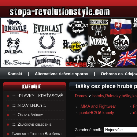
Kontakt
|
Alternatívne riešenie sporov
|
Ochrana os. údajo
tašky cez plece hrubé 
:::::::PLAVKY - KRAŤASOVÉ
Domov
>
batohy,Ruksaky,tašky,ka
::::::N.O.V.I.N.K.Y::.
.MMA and Fightwear
Fi
punk/HC/Oi! kapely
rô
::::::Obuv a šnúrky
::::..Značkové oblečenie
Zoradené podľa
.Fandenie+Fitness+Boj.šport