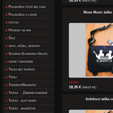
18,35 €
(458,67 Kč)
Polokošele čisté bez loga
Blues Music taška 
Polokošele s logom
potítka
Prívesky na krk
Šále
satky, rúška, arafatky
Slovakia-Slovensko-všeličo..
sukne / minisukne
Tielka bez rukávov
Tráky
CENA:
Trenírky/Nohavičky
18,35 €
(458,67 Kč)
Tričká . ..Zábavné-humorné
Antidisco taška c
Tričká . dlhý rukáv
Tričká . maskáčové