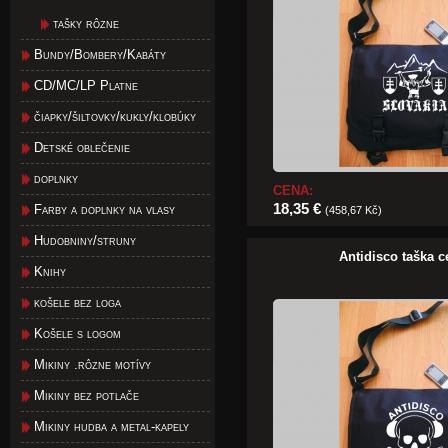
tašky rôzne
Bundy/Bombery/Kabáty
CD/MC/LP Platne
čiapky/šiltovky/kukly/klobúky
Detské oblečenie
doplnky
CENA:
18,35 €
Farby a doplnky na vlasy
(458,67 Kč)
Hudobniny/struny
Antidisco taška c
Knihy
košele bez loga
Košele s logom
Mikiny .rôzne motívy
Mikiny bez potlače
Mikiny hudba a metal-kapely