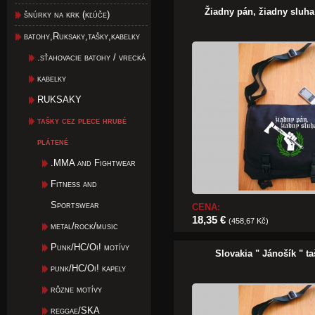
Žiadny pán, žiadny sluha
šnúrky na krk (kľúče)
batohy,Ruksaky,tašky,kabelky
.sťahovacie batohy / vrecká
kabelky
RUKSAKY
tašky cez plece hrubé
plátené
.MMA and Fightwear
Fitness and
Sportswear
CENA:
18,35 €
(458,67 Kč)
metal/rock/music
Punk/HC/Oi! motívy
Slovakia " Jánošík " t
punk/HC/Oi! kapely
rôzne motívy
reggae/SKA