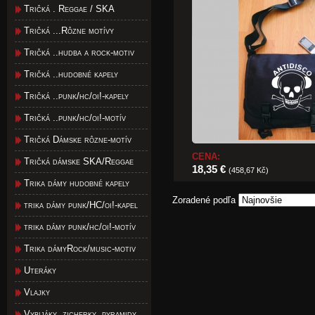
Tričká . Reggae / SKA
Tričká ...Rôzne motívy
Tričká ..hudba a rock-motiv
Tričká ..hudobné kapely
Tričká ..punk/hc/oi!-kapely
Tričká ..punk/hc/oi!-motív
Tričká Dámske rôzne-motív
CENA:
Tričká dámske SKA/Reggae
18,35 €
(458,67 Kč)
Trika dámy hudobné kapely
Zoradené podľa
trika dámy punk/HC/oi!-kapel
trika dámy punk/hc/oi!-motív
Trika dámyRock/music-motiv
Uteráky
Vlajky
Vybijáky, zicherky, pyramidy