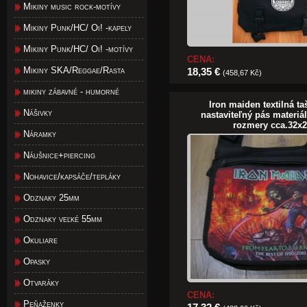
Mikiny music rock-motívy
Mikiny Punk/HC/ Oi! -kapely
Mikiny Punk/HC/ Oi! -motívy
CENA:
Mikiny SKA/Reggae/Rasta
18,35 €
(458,67 Kč)
mikiny zábavné - humorné
Iron maiden textilná ta
Nášivky
nastaviteľný pás materiá
rozmery cca.32x
Náramky
Náušnice+piercing
Nohavice/kapsáče/tepláky
Odznaky 25mm
Odznaky veľké 55mm
Okuliare
Opasky
Otvaráky
CENA:
Peňaženky