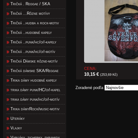
Tričká . Reggae / SKA
Tričká ...Rôzne motívy
Tričká ..hudba a rock-motiv
Tričká ..hudobné kapely
Tričká ..punk/hc/oi!-kapely
Tričká ..punk/hc/oi!-motív
Tričká Dámske rôzne-motív
CENA:
Tričká dámske SKA/Reggae
10,15 €
(253,69 Kč)
Trika dámy hudobné kapely
Zoradené podľa
trika dámy punk/HC/oi!-kapel
trika dámy punk/hc/oi!-motív
Trika dámyRock/music-motiv
Uteráky
Vlajky
Vybijáky, zicherky, pyramidy