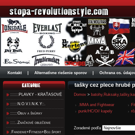
Kontakt
|
Alternatívne riešenie sporov
|
Ochrana os. údajo
tašky cez plece hrubé 
:::::::PLAVKY - KRAŤASOVÉ
Domov
>
batohy,Ruksaky,tašky,ka
::::::N.O.V.I.N.K.Y::.
.MMA and Fightwear
Fi
punk/HC/Oi! kapely
rô
::::::Obuv a šnúrky
::::..Značkové oblečenie
Zoradené podľa
.Fandenie+Fitness+Boj.šport