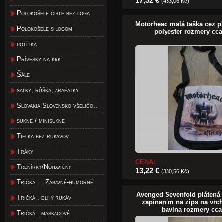
17,32 €
(433,06 Kč)
Polokošele čisté bez loga
Motorhead malá taška cez p
Polokošele s logom
polyester rozmery cc
potítka
Prívesky na krk
Šále
satky, rúška, arafatky
Slovakia-Slovensko-všeličo..
sukne / minisukne
Tielka bez rukávov
Tráky
CENA:
Trenírky/Nohavičky
13,22 €
(330,56 Kč)
Tričká . ..Zábavné-humorné
Avenged Sevenfold plátená 
Tričká . dlhý rukáv
zapínaním na zips na vrc
bavlna rozmery cc
Tričká . maskáčové