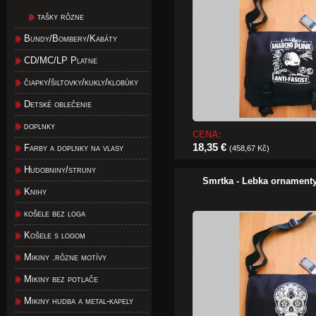
tašky rôzne
Bundy/Bombery/Kabáty
CD/MC/LP Platne
čiapky/šiltovky/kukly/klobúky
Detské oblečenie
doplnky
CENA:
18,35 €
Farby a doplnky na vlasy
(458,67 Kč)
Hudobniny/struny
Smrtka - Lebka ornamenty
Knihy
košele bez loga
Košele s logom
Mikiny .rôzne motívy
Mikiny bez potlače
Mikiny hudba a metal-kapely