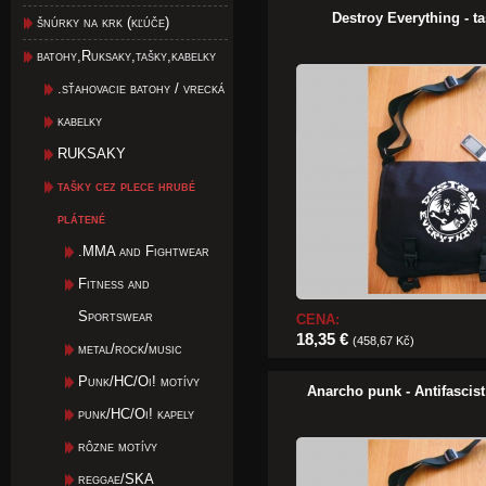
Destroy Everything - t
šnúrky na krk (kľúče)
batohy,Ruksaky,tašky,kabelky
.sťahovacie batohy / vrecká
kabelky
RUKSAKY
tašky cez plece hrubé
plátené
.MMA and Fightwear
Fitness and
Sportswear
CENA:
18,35 €
(458,67 Kč)
metal/rock/music
Punk/HC/Oi! motívy
Anarcho punk - Antifascist
punk/HC/Oi! kapely
rôzne motívy
reggae/SKA