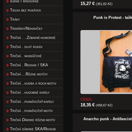
sukne / minisukne
15,27 €
(381,82 Kč)
Tielka bez rukávov
Punk is Protest - taš
Tráky
Trenírky/Nohavičky
Tričká . ..Zábavné-humorné
Tričká . dlhý rukáv
Tričká . maskáčové
Tričká . Reggae / SKA
Tričká ...Rôzne motívy
Tričká ..hudba a rock-motiv
Tričká ..hudobné kapely
CENA:
Tričká ..punk/hc/oi!-kapely
18,35 €
(458,67 Kč)
Tričká ..punk/hc/oi!-motív
Anarcho punk - Antifascist
Tričká Dámske rôzne-motív
Tričká dámske SKA/Reggae