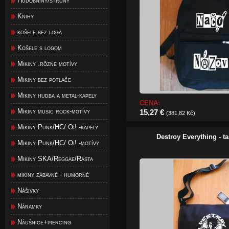
Hudobniny/struny
Knihy
košele bez loga
Košele s logom
Mikiny .rôzne motívy
Mikiny bez potlače
Mikiny hudba a metal-kapely
CENA:
Mikiny music rock-motívy
15,27 €
(381,82 Kč)
Mikiny Punk/HC/ Oi! -kapely
Destroy Everything - t
Mikiny Punk/HC/ Oi! -motívy
Mikiny SKA/Reggae/Rasta
mikiny zábavné - humorné
Nášivky
Náramky
Náušnice+piercing