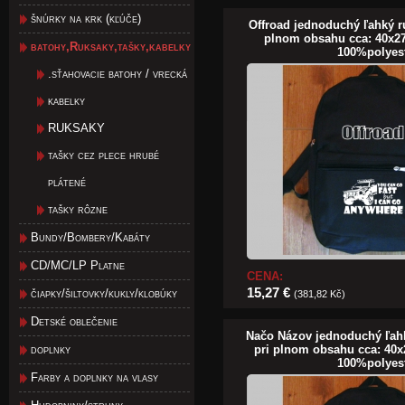
šnúrky na krk (kľúče)
Offroad jednoduchý ľahký r
plnom obsahu cca: 40x2
batohy,Ruksaky,tašky,kabelky
100%polyes
.sťahovacie batohy / vrecká
kabelky
RUKSAKY
tašky cez plece hrubé
plátené
tašky rôzne
Bundy/Bombery/Kabáty
CD/MC/LP Platne
CENA:
15,27 €
čiapky/šiltovky/kukly/klobúky
(381,82 Kč)
Detské oblečenie
Načo Názov jednoduchý ľah
doplnky
pri plnom obsahu cca: 40x
100%polyes
Farby a doplnky na vlasy