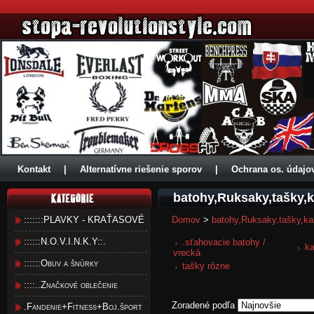
Kontakt
|
Alternatívne riešenie sporov
|
Ochrana os. údajo
batohy,Ruksaky,tašky,
:::::::PLAVKY - KRAŤASOVÉ
Domov
>
batohy,Ruksaky,tašky,ka
::::::N.O.V.I.N.K.Y::.
.sťahovacie batohy /
ka
vrecká
::::::Obuv a šnúrky
tašky rôzne
::::..Značkové oblečenie
Zoradené podľa
.Fandenie+Fitness+Boj.šport