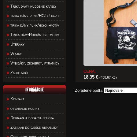
Trika dámy hudobné kapely
trika dámy punk/HC/oi!-kapel
trika dámy punk/hc/oi!-motív
Trika dámyRock/music-motiv
Uteráky
Vlajky
Vybijáky, zicherky, pyramidy
CENA:
Zapaľovače
18,35 €
(458,67 Kč)
Zoradené podľa
Kontakt
otváracie hodiny
Doprava a dodacia lehota
Zasílání do České republiky
Obchodné podmienky a