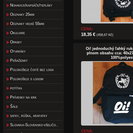
Nohavice/kapsáče/tepláky
Odznaky 25mm
Odznaky veľké 55mm
CENA:
Okuliare
18,35 €
(458,67 Kč)
Opasky
Oi! jednoduchý ľahký ruk
Otvaráky
plnom obsahu cca: 40x2
100%polyes
Peňaženky
Polokošele čisté bez loga
Polokošele s logom
potítka
Prívesky na krk
Šále
satky, rúška, arafatky
Slovakia-Slovensko-všeličo..
CENA: