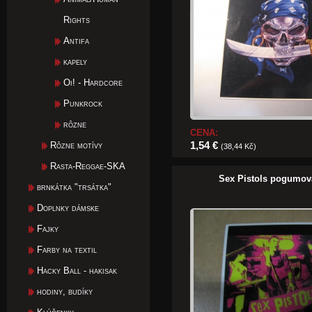
Rights
Antifa
kapely
Oi! - Hardcore
Punkrock
rôzne
CENA:
1,54 €
Rôzne motívy
(38,44 Kč)
Rasta-Reggae-SKA
Sex Pistols pogumov
brnkátka "trsátka"
Doplnky dámske
Fajky
Farby na textil
Hacky Ball - hakisak
hodiny, budíky