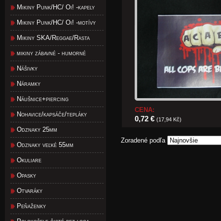
Mikiny Punk/HC/ Oi! -kapely
Mikiny Punk/HC/ Oi! -motívy
Mikiny SKA/Reggae/Rasta
mikiny zábavné - humorné
Nášivky
Náramky
Náušnice+piercing
CENA:
Nohavice/kapsáče/tepláky
0,72 €
(17,94 Kč)
Odznaky 25mm
Zoradené podľa
Odznaky veľké 55mm
Okuliare
Opasky
Otvaráky
Peňaženky