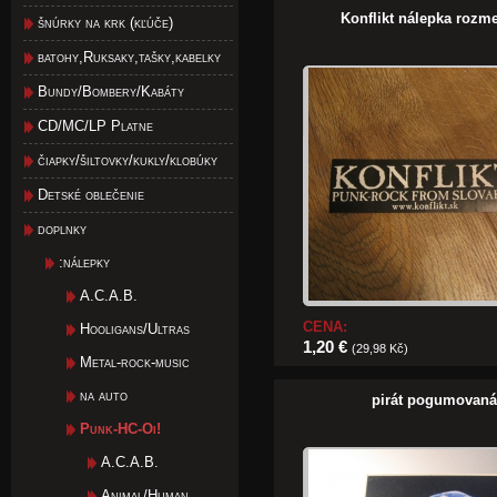
Konflikt nálepka rozm
šnúrky na krk (kľúče)
batohy,Ruksaky,tašky,kabelky
Bundy/Bombery/Kabáty
CD/MC/LP Platne
čiapky/šiltovky/kukly/klobúky
Detské oblečenie
doplnky
:nálepky
A.C.A.B.
CENA:
Hooligans/Ultras
1,20 €
(29,98 Kč)
Metal-rock-music
na auto
pirát pogumovaná
Punk-HC-Oi!
A.C.A.B.
Animal/Human