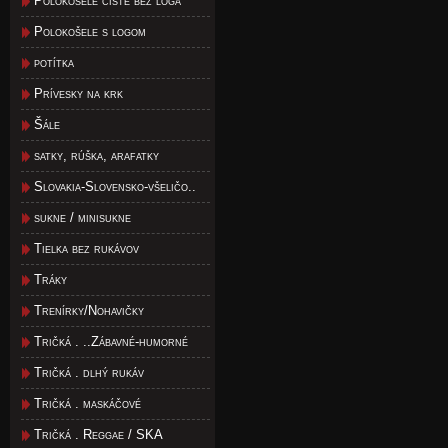
Polokošele čisté bez loga
Polokošele s logom
potítka
Prívesky na krk
Šále
satky, rúška, arafatky
Slovakia-Slovensko-všeličo..
sukne / minisukne
Tielka bez rukávov
Tráky
Trenírky/Nohavičky
Tričká . ..Zábavné-humorné
Tričká . dlhý rukáv
Tričká . maskáčové
Tričká . Reggae / SKA