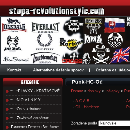
Kontakt
|
Alternatívne riešenie sporov
|
Ochrana os. údajo
Punk-HC-Oi!
:::::::PLAVKY - KRAŤASOVÉ
Domov
>
doplnky
>
:nálepky
>
Pun
::::::N.O.V.I.N.K.Y::.
A.C.A.B.
A
Oi! - Hardcore
P
::::::Obuv a šnúrky
::::..Značkové oblečenie
Zoradené podľa
.Fandenie+Fitness+Boj.šport