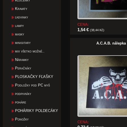
Klúčenky
Kravaty
ľadvinky
CENA:
lampy
1,54 €
(38,44 Kč)
masky
minigitary
A.C.A.B. nálepk
mix všetko možné..
Náramky
Peračníky
PLOSKAČKY FĽAŠKY
Podložky pod PC myš
podpivníky
poháre
POHÁRIKY POLDECÁKY
Ponožky
CENA: