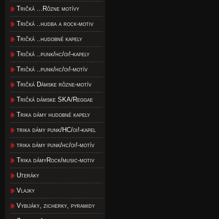
Tričká ...Rôzne motívy
Tričká ..hudba a rock-motiv
Tričká ..hudobné kapely
Tričká ..punk/hc/oi!-kapely
Tričká ..punk/hc/oi!-motív
Tričká Dámske rôzne-motív
Tričká dámske SKA/Reggae
Trika dámy hudobné kapely
trika dámy punk/HC/oi!-kapel
trika dámy punk/hc/oi!-motív
Trika dámyRock/music-motiv
Uteráky
Vlajky
Vybijáky, zicherky, pyramidy