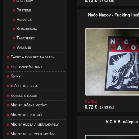
0,72 €
popolníky
(17,93 Kč)
Prstene
Načo Názov - Fucking lies
Rukavice
Sebaobrana
Tabatierky
Vankúše
Farby a doplnky na vlasy
Hudobniny/struny
Knihy
košele bez loga
Košele s logom
CENA:
Mikiny .rôzne motívy
0,72 €
(17,93 Kč)
Mikiny bez potlače
A.C.A.B. nálepk
Mikiny hudba a metal-kapely
Mikiny music rock-motívy