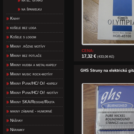
na el. gitaru
na španielku
Knihy
košele bez loga
Košele s logom
Mikiny .rôzne motívy
CENA:
Mikiny bez potlače
17,32 €
(433,06 Kč)
Mikiny hudba a metal-kapely
GHS Struny na elektrickú gi
Mikiny music rock-motívy
Mikiny Punk/HC/ Oi! -kapely
Mikiny Punk/HC/ Oi! -motívy
Mikiny SKA/Reggae/Rasta
mikiny zábavné - humorné
Nášivky
Náramky