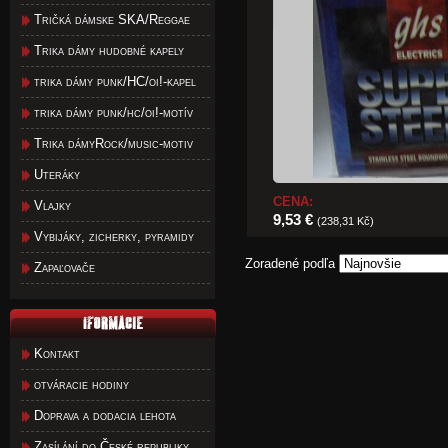
Tričká dámske SKA/Reggae
Trika dámy hudobné kapely
trika dámy punk/HC/oi!-kapel
trika dámy punk/hc/oi!-motív
Trika dámyRock/music-motiv
Uteráky
CENA:
Vlajky
9,53 €
(238,31 Kč)
Vybijáky, zicherky, pyramidy
Zoradené podľa
Zapaľovače
Kontakt
otváracie hodiny
Doprava a dodacia lehota
Zasílání do České republiky