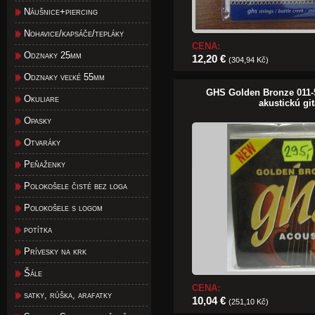
Náušnice+piercing
Nohavice/kapsáče/tepláky
CENA:
Odznaky 25mm
12,20 €
(304,94 Kč)
Odznaky veľké 55mm
GHS Golden Bronze 011-
Okuliare
akustickú gi
Opasky
Otvaráky
Peňaženky
Polokošele čisté bez loga
Polokošele s logom
potítka
Prívesky na krk
Šále
CENA:
satky, rúška, arafatky
10,04 €
(251,10 Kč)