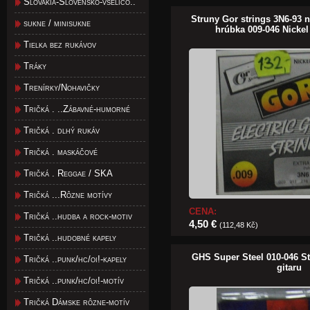
Slovakia-Slovensko-všeličo..
Struny Gor strings 3N6-93 n
sukne / minisukne
hrúbka 009-046 Nick
Tielka bez rukávov
Tráky
Trenírky/Nohavičky
Tričká . ..Zábavné-humorné
Tričká . dlhý rukáv
Tričká . maskáčové
Tričká . Reggae / SKA
Tričká ...Rôzne motívy
CENA:
Tričká ..hudba a rock-motiv
4,50 €
(112,48 Kč)
Tričká ..hudobné kapely
GHS Super Steel 010-046 St
Tričká ..punk/hc/oi!-kapely
gitaru
Tričká ..punk/hc/oi!-motív
Tričká Dámske rôzne-motív