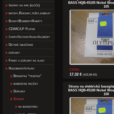
BASS HQB-45105 Nickel Wou
šnúrky na krk (kľúče)
105
batohy,Ruksaky,tašky,kabelky
Bundy/Bombery/Kabáty
CD/MC/LP Platne
čiapky/šiltovky/kukly/klobúky
Detské oblečenie
doplnky
Farby a doplnky na vlasy
Hudobniny/struny
CENA:
17,32 €
(433,06 Kč)
Brnkátka "trsátka"
bubenícke paličky
Struny na elektrickú bassgi
BASS HQB-45100 Nickel Wou
Doplnky
100
Struny
na bassgitaru