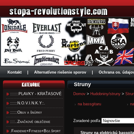
Kontakt
|
Alternatívne riešenie sporov
|
Ochrana os. údajo
Struny
:::::::PLAVKY - KRAŤASOVÉ
Domov
>
Hudobniny/struny
>
Stru
::::::N.O.V.I.N.K.Y::.
na bassgitaru
na
::::::Obuv a šnúrky
Zoradené podľa
::::..Značkové oblečenie
.Fandenie+Fitness+Boj.šport
Struny na elektrickú bassgi