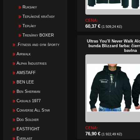
Ruksaky
Teplákové kraťasy
CENA:
Tepláky
60,37 €
(1 509,24 Kč)
Trenírky BOXER
Ultras You'll Never Walk A
.Fitness and gym športy
bunda Blizzard farba: čier
bavlna
Airwalk
Alpha Industries
AMSTAFF
BEN LEE
Ben Sherman
Casuals 1977
Converse All Star
Dog Soldier
CENA:
EASTFIGHT
76,90 €
(1 922,49 Kč)
Everlast