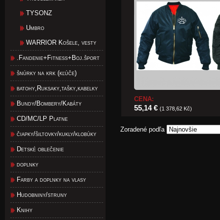
TYSONZ
Umbro
WARRIOR Košele, vesty
.Fandenie+Fitness+Boj.šport
šnúrky na krk (kľúče)
batohy,Ruksaky,tašky,kabelky
CENA:
Bundy/Bombery/Kabáty
55,14 €
(1 378,62 Kč)
CD/MC/LP Platne
Zoradené podľa
čiapky/šiltovky/kukly/klobúky
Detské oblečenie
doplnky
Farby a doplnky na vlasy
Hudobniny/struny
Knihy