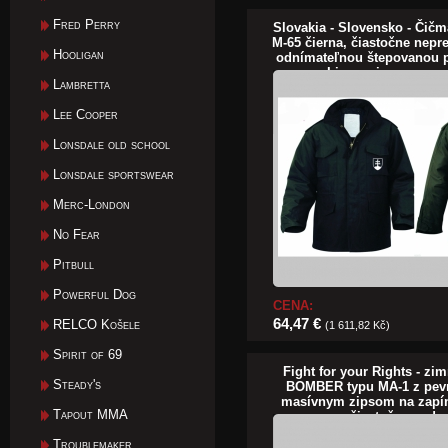
Fred Perry
Slovakia - Slovensko - Čič
M-65 čierna, čiastočne nepr
Hooligan
odnímateľnou štepovanou 
Liner pripevnenou
Lambretta
Lee Cooper
Lonsdale old school
Lonsdale sportswear
Merc-London
No Fear
Pitbull
Powerful Dog
CENA:
64,47 €
RELCO Košele
(1 611,82 Kč)
Spirit of 69
Fight for your Rights - zi
Steady's
BOMBER typu MA-1 z pevn
masívnym zipsom na zapí
Tapout MMA
čiastočne vode
Troublemaker