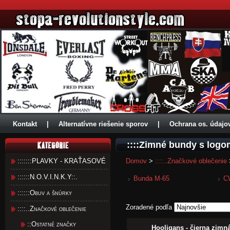
Kontakt
|
Alternatívne riešenie sporov
|
Ochrana os. údajo
::::Zimné bundy s logo
:::::::PLAVKY - KRAŤASOVÉ
Domov
>
::::..Značkové oblečenie
::::::N.O.V.I.N.K.Y::.
Bunda M-65
C
::::::Obuv a šnúrky
Zoradené podľa
::::..Značkové oblečenie
::Ostatné značky
Hooligans - čierna zimn