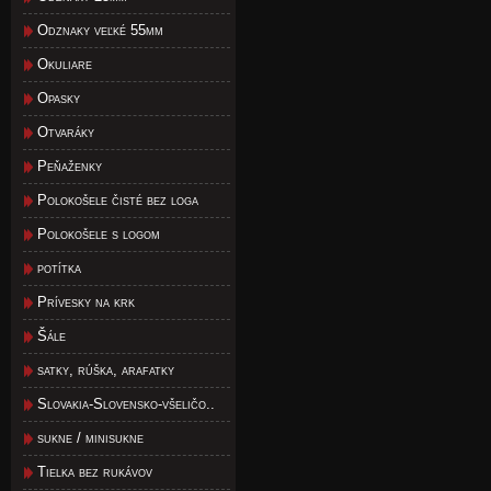
Odznaky veľké 55mm
Okuliare
Opasky
Otvaráky
Peňaženky
Polokošele čisté bez loga
Polokošele s logom
potítka
Prívesky na krk
Šále
satky, rúška, arafatky
Slovakia-Slovensko-všeličo..
sukne / minisukne
Tielka bez rukávov