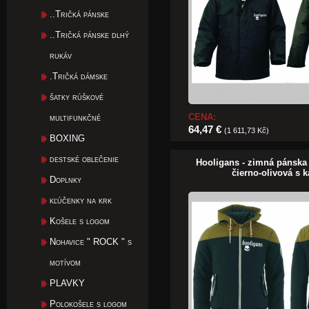
..Tričká pánske
..Tričká pánske dlhý
rukáv
.Tričká dámske
šatky rúškové
CENA:
multifunkčné
64,47 €
(1 611,73 Kč)
BOXING
destské oblečenie
Hooligans - zimná pánska
čierno-olivová s 
Doplnky
kľúčenky na krk
Košele s logom
Nohavice " ROCK " s
motívom
PLAVKY
Polokošele s logom