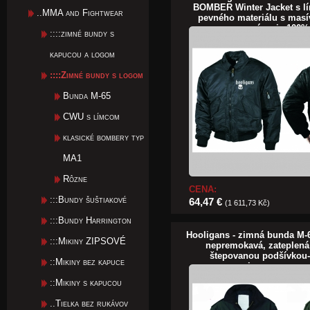
BOMBER Winter Jacket s l
..MMA and Fightwear
pevného materiálu s mas
zapínanie 100%
::::zimné bundy s
kapucou a logom
::::Zimné bundy s logom
Bunda M-65
CWU s límcom
klasické bombery typ
MA1
Rôzne
CENA:
:::Bundy šuštiakové
64,47 €
(1 611,73 Kč)
:::Bundy Harrington
Hooligans - zimná bunda M-6
:::Mikiny ZIPSOVÉ
nepremokavá, zateplen
štepovanou podšívkou
::Mikiny bez kapuce
pripevnenou go
::Mikiny s kapucou
..Tielka bez rukávov