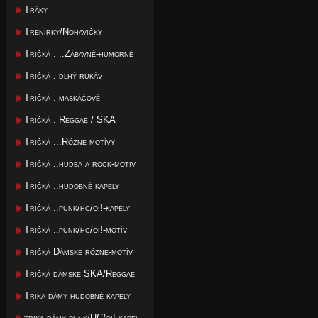
Tráky
Trenírky/Nohavičky
Tričká . ..Zábavné-humorné
Tričká . dlhý rukáv
Tričká . maskáčové
Tričká . Reggae / SKA
Tričká ...Rôzne motívy
Tričká ..hudba a rock-motiv
Tričká ..hudobné kapely
Tričká ..punk/hc/oi!-kapely
Tričká ..punk/hc/oi!-motív
Tričká Dámske rôzne-motív
Tričká dámske SKA/Reggae
Trika dámy hudobné kapely
trika dámy punk/HC/oi!-kapel