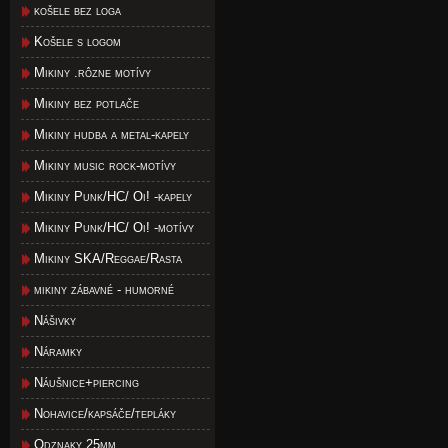
košele bez loga
Košele s logom
Mikiny .rôzne motívy
Mikiny bez potlače
Mikiny hudba a metal-kapely
Mikiny music rock-motívy
Mikiny Punk/HC/ Oi! -kapely
Mikiny Punk/HC/ Oi! -motívy
Mikiny SKA/Reggae/Rasta
mikiny zábavné - humorné
Nášivky
Náramky
Náušnice+piercing
Nohavice/kapsáče/tepláky
Odznaky 25mm