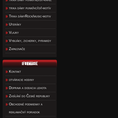
trika dámy punk/hc/oi!-motív
Trika dámyRock/music-motiv
Uteráky
Vlajky
Vybijáky, zicherky, pyramidy
Zapaľovače
Kontakt
otváracie hodiny
Doprava a dodacia lehota
Zasílání do České republiky
Obchodné podmienky a
reklamačný poriadok