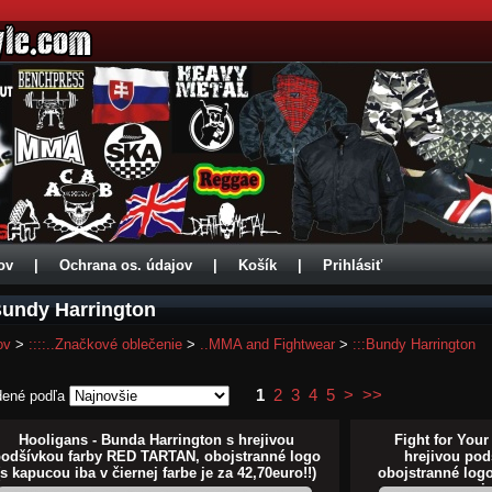
ov
|
Ochrana os. údajov
|
Košík
|
Prihlásiť
Bundy Harrington
ov
>
::::..Značkové oblečenie
>
..MMA and Fightwear
>
:::Bundy Harrington
1
2
3
4
5
>
>>
dené podľa
Hooligans - Bunda Harrington s hrejivou
Fight for Your
odšívkou farby RED TARTAN, obojstranné logo
hrejivou po
(s kapucou iba v čiernej farbe je za 42,70euro!!)
obojstranné logo
j