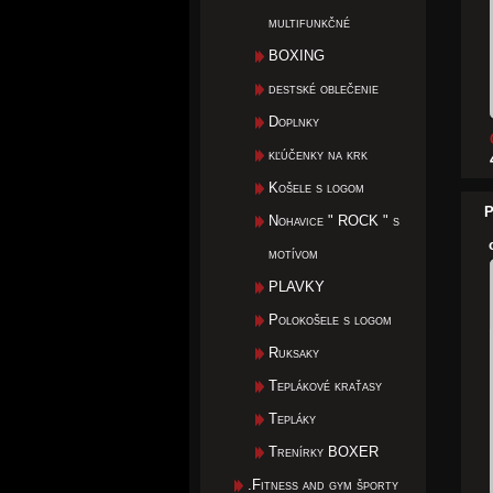
multifunkčné
BOXING
destské oblečenie
Doplnky
kľúčenky na krk
Košele s logom
P
Nohavice " ROCK " s
motívom
PLAVKY
Polokošele s logom
Ruksaky
Teplákové kraťasy
Tepláky
Trenírky BOXER
.Fitness and gym športy