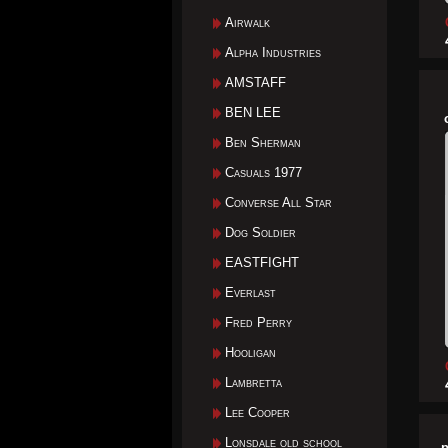
Airwalk
Alpha Industries
AMSTAFF
BEN LEE
Ben Sherman
Casuals 1977
Converse All Star
Dog Soldier
EASTFIGHT
Everlast
Fred Perry
Hooligan
Lambretta
Lee Cooper
Lonsdale old school
p