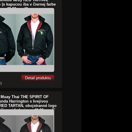
 (s kapucou iba v čiernej farbe
e za 42,90euro!!)
Detail produktu
č)
- Muay Thai THE SPIRIT OF
nda Harrington s hrejivou
 RED TARTAN, obojstranné logo
čiernej farbe je za 42,90euro!!)