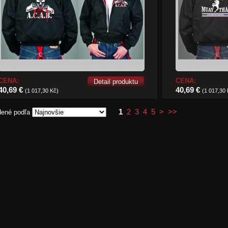
CENA:
CENA:
Detail produktu
40,69 €
40,69 €
(1 017,30 Kč)
(1 017,30
1
2
3
4
5
>
>>
dené podľa