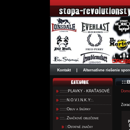
Kontakt
|
Alternatívne riešenie spor
:::
:::::::PLAVKY - KRAŤASOVÉ
Dom
::::::N.O.V.I.N.K.Y::.
Zora
::::::Obuv a šnúrky
::::..Značkové oblečenie
p
::Ostatné značky