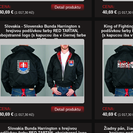
CENA:
CENA:
Detail produktu
40,69 €
40,69 €
(1 017,30 Kč)
(1 017,30
Slovakia - Slovensko Bunda Harrington s
King of Fightin
hrejivou podšívkou farby RED TARTAN,
podšívkou farby
obojstranné logo (s kapucou iba v čiernej farbe
(s kapucou iba v 
je za 42,90euro!!)
CENA:
CENA:
Detail produktu
40,69 €
40,69 €
(1 017,30 Kč)
(1 017,30
Slovakia Bunda Harrington s hrejivou
Žiadny pán, žia
odšívkou farby RED TARTAN, obojstranné logo
hrejivou po