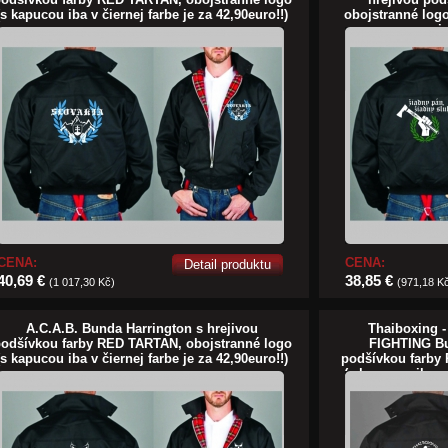
(s kapucou iba v čiernej farbe je za 42,90euro!!)
obojstranné logo
j
CENA:
CENA:
Detail produktu
40,69 €
38,85 €
(1 017,30 Kč)
(971,18 K
A.C.A.B. Bunda Harrington s hrejivou
Thaiboxing 
odšívkou farby RED TARTAN, obojstranné logo
FIGHTING Bu
(s kapucou iba v čiernej farbe je za 42,90euro!!)
podšívkou farby
(s kapucou iba v 