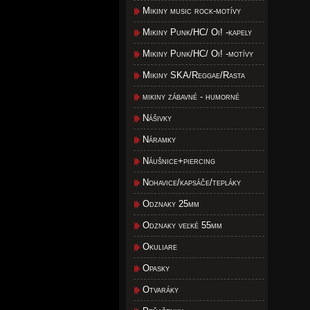
Mikiny music rock-motívy
Mikiny Punk/HC/ Oi! -kapely
Mikiny Punk/HC/ Oi! -motívy
Mikiny SKA/Reggae/Rasta
mikiny zábavné - humorné
Nášivky
Náramky
Náušnice+piercing
Nohavice/kapsáče/tepláky
Odznaky 25mm
Odznaky veľké 55mm
Okuliare
Opasky
Otvaráky