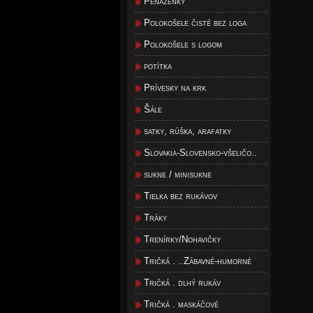
Peňaženky
Polokošele čisté bez loga
Polokošele s logom
potítka
Prívesky na krk
Šále
satky, rúška, arafatky
Slovakia-Slovensko-všeličo..
sukne / minisukne
Tielka bez rukávov
Tráky
Trenírky/Nohavičky
Tričká . ..Zábavné-humorné
Tričká . dlhý rukáv
Tričká . maskáčové