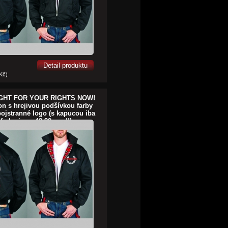
Detail produktu
 Kč)
FIGHT FOR YOUR RIGHTS NOW!
on s hrejivou podšívkou farby
jstranné logo (s kapucou iba
 farbe je za 42,90euro!!)