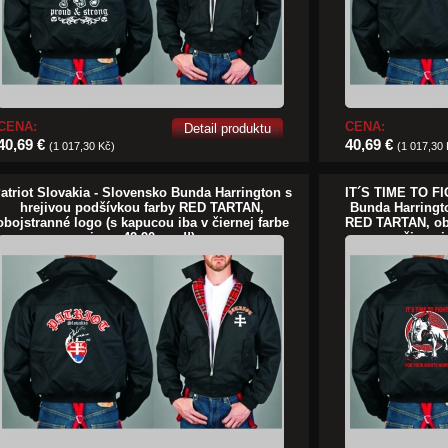
CENA:
CENA:
Detail produktu
40,69 €
40,69 €
(1 017,30 Kč)
(1 017,30
atriot Slovakia - Slovensko Bunda Harrington s
IT´S TIME TO 
hrejivou podšívkou farby RED TARTAN,
Bunda Harringt
obojstranné logo (s kapucou iba v čiernej farbe
RED TARTAN, obo
je za 42,90euro!!)
v čiernej