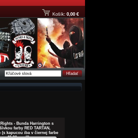
Košík:
0,00 €
Hľadať
 Rights - Bunda Harrington s
dšívkou farby RED TARTAN,
 (s kapucou iba v čiernej farbe
e za 42,90euro!!)