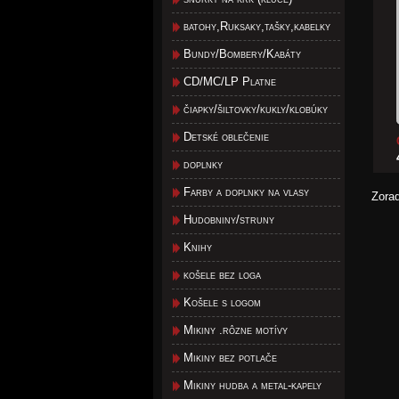
batohy,Ruksaky,tašky,kabelky
Bundy/Bombery/Kabáty
CD/MC/LP Platne
čiapky/šiltovky/kukly/klobúky
Detské oblečenie
doplnky
Farby a doplnky na vlasy
Zora
Hudobniny/struny
Knihy
košele bez loga
Košele s logom
Mikiny .rôzne motívy
Mikiny bez potlače
Mikiny hudba a metal-kapely