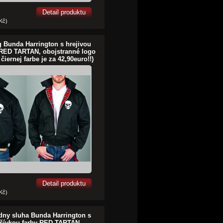
Detail produktu
 Kč)
g Bunda Harrington s hrejivou
 RED TARTAN, obojstranné logo
čiernej farbe je za 42,90euro!!)
Detail produktu
 Kč)
dny sluha Bunda Harrington s
dšívkou farby RED TARTAN,