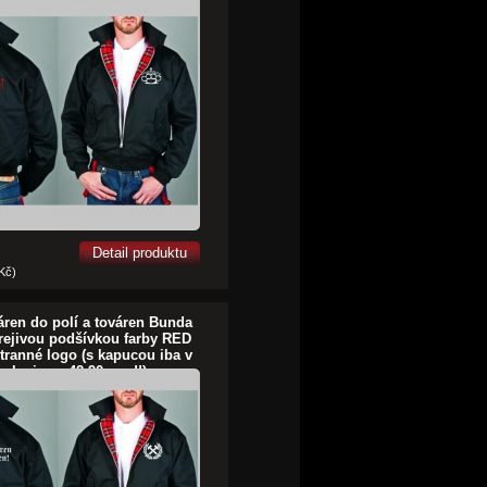
Detail produktu
 Kč)
áren do polí a továren Bunda
hrejivou podšívkou farby RED
ranné logo (s kapucou iba v
farbe je za 42,90euro!!)