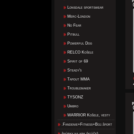
Lonsdale sportswear
Merc-London
No Fear
Pitbull
Powerful Dog
RELCO Košele
Spirit of 69
Steady's
Tapout MMA
Troublemaker
TYSONZ
p
Umbro
WARRIOR Košele, vesty
.Fandenie+Fitness+Boj.šport
šnúrky na krk (kľúče)