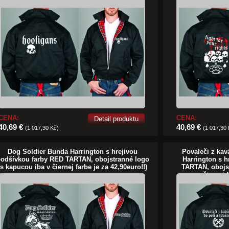
CENA:
CENA:
Detail produktu
40,69 €
40,69 €
(1 017,30 Kč)
(1 017,30
Dog Soldier Bunda Harrington s hrejivou
Povaleči z kav
odšívkou farby RED TARTAN, obojstranné logo
Harrington s 
(s kapucou iba v čiernej farbe je za 42,90euro!!)
TARTAN, obojst
čiernej 