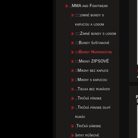
..MMA and Fightwear
::::zimné bundy s
kapucou a logom
::::Zimné bundy s logom
:::Bundy šuštiakové
:::Bundy Harrington
:::Mikiny ZIPSOVÉ
::Mikiny bez kapuce
::Mikiny s kapucou
..Tielka bez rukávov
p
..Tričká pánske
..Tričká pánske dlhý
rukáv
.Tričká dámske
šatky rúškové