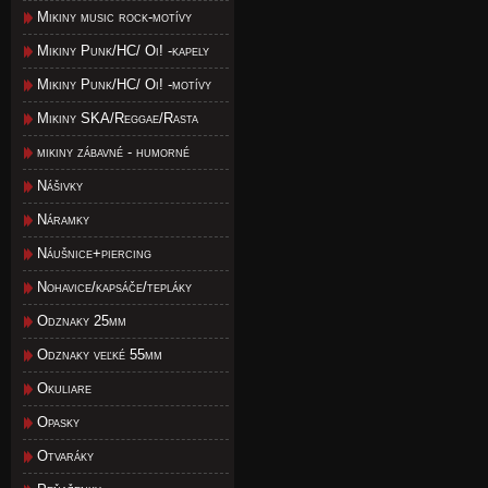
Mikiny music rock-motívy
Mikiny Punk/HC/ Oi! -kapely
Mikiny Punk/HC/ Oi! -motívy
Mikiny SKA/Reggae/Rasta
mikiny zábavné - humorné
Nášivky
Náramky
Náušnice+piercing
Nohavice/kapsáče/tepláky
Odznaky 25mm
Odznaky veľké 55mm
Okuliare
Opasky
Otvaráky