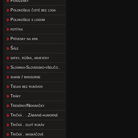
Peňaženky
Polokošele čisté bez loga
Polokošele s logom
potítka
Prívesky na krk
Šále
satky, rúška, arafatky
Slovakia-Slovensko-všeličo..
sukne / minisukne
Tielka bez rukávov
Tráky
Trenírky/Nohavičky
Tričká . ..Zábavné-humorné
Tričká . dlhý rukáv
Tričká . maskáčové