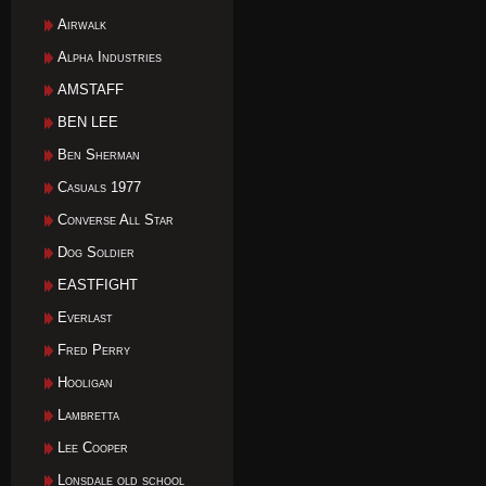
Airwalk
Alpha Industries
AMSTAFF
BEN LEE
Ben Sherman
Casuals 1977
Converse All Star
Dog Soldier
EASTFIGHT
Everlast
Fred Perry
Hooligan
Lambretta
Lee Cooper
Lonsdale old school