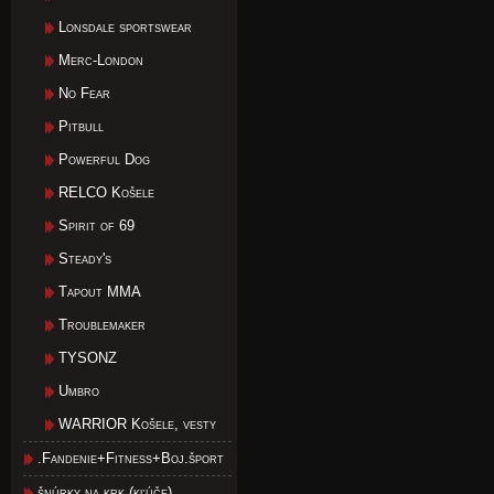
Lonsdale sportswear
Merc-London
No Fear
Pitbull
Powerful Dog
RELCO Košele
Spirit of 69
Steady's
Tapout MMA
Troublemaker
TYSONZ
Umbro
WARRIOR Košele, vesty
.Fandenie+Fitness+Boj.šport
šnúrky na krk (kľúče)