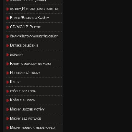
batohy,Ruksaky,tašky,kabelky
Bundy/Bombery/Kabáty
CD/MC/LP Platne
čiapky/šiltovky/kukly/klobúky
Detské oblečenie
doplnky
Farby a doplnky na vlasy
Hudobniny/struny
Knihy
košele bez loga
Košele s logom
Mikiny .rôzne motívy
Mikiny bez potlače
Mikiny hudba a metal-kapely