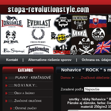
Kontakt
|
Alternatívne riešenie sporov
|
Ochrana os. údajo
Nohavice " ROCK " s 
:::::::PLAVKY - KRAŤASOVÉ
Domov
>
::::..Značkové oblečenie
::::::N.O.V.I.N.K.Y::.
Zoradené podľa
::::::Obuv a šnúrky
smrtky - lebky Nohavice "
::::..Značkové oblečenie
Pánske aj dámske, farba: či
materiál 250g/m2 
::Ostatné značky