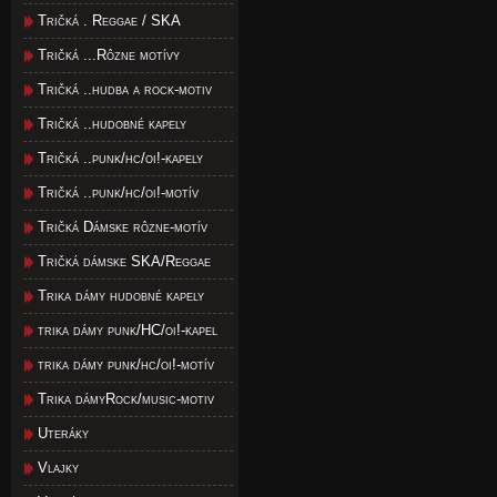
Tričká . Reggae / SKA
Tričká ...Rôzne motívy
Tričká ..hudba a rock-motiv
Tričká ..hudobné kapely
Tričká ..punk/hc/oi!-kapely
Tričká ..punk/hc/oi!-motív
Tričká Dámske rôzne-motív
Tričká dámske SKA/Reggae
Trika dámy hudobné kapely
trika dámy punk/HC/oi!-kapel
trika dámy punk/hc/oi!-motív
Trika dámyRock/music-motiv
Uteráky
Vlajky