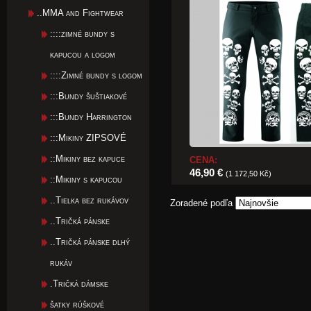
..MMA and Fightwear
::::zimné bundy s
kapucou a logom
::::Zimné bundy s logom
:::Bundy šuštiakové
:::Bundy Harrington
:::Mikiny ZIPSOVÉ
::Mikiny bez kapuce
CENA:
46,90 €
(1 172,50 Kč)
::Mikiny s kapucou
..Tielka bez rukávov
Zoradené podľa
..Tričká pánske
..Tričká pánske dlhý
rukáv
.Tričká dámske
šatky rúškové