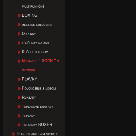
multifunkčné
BOXING
destské oblečenie
Doplnky
kľúčenky na krk
Košele s logom
Nohavice " ROCK " s
motívom
PLAVKY
Polokošele s logom
Ruksaky
Teplákové kraťasy
Tepláky
Trenírky BOXER
.Fitness and gym športy