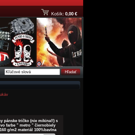
Košík:
0,00 €
Hľadať
rukáv
y pánske tričko (nie mikina!!) s
vo farbe " metro " čiernobiely
160 g/m2 materiál 100%bavlna