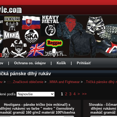
ov
|
Ochrana os. údajov
|
Košík
|
Prihlásiť
ričká pánske dlhý rukáv
ov
>
::::..Značkové oblečenie
>
..MMA and Fightwear
>
..Tričká pánske dlhý 
1
2
3
4
>
>>
dené podľa
Hooligans - pánske tričko (nie mikina!!) s
Slovakia - čičman
dlhými rukávmi vo farbe " metro " čiernobiely
dlhými rukávmi 
maskáč gramáž 160 g/m2 materiál 100%bavlna
maskáč gramáž 