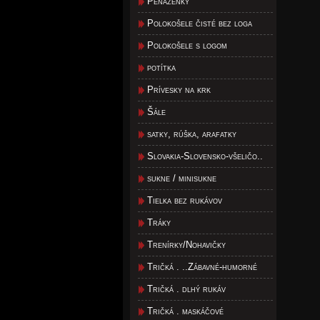
Peňaženky
Polokošele čisté bez loga
Polokošele s logom
potítka
Prívesky na krk
Šále
satky, rúška, arafatky
Slovakia-Slovensko-všeličo..
sukne / minisukne
Tielka bez rukávov
Tráky
Trenírky/Nohavičky
Tričká . ..Zábavné-humorné
Tričká . dlhý rukáv
Tričká . maskáčové