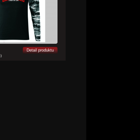
Detail produktu
č)