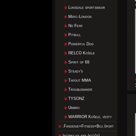
Lonsdale sportswear
Merc-London
No Fear
Pitbull
Powerful Dog
RELCO Košele
Spirit of 69
Steady's
Tapout MMA
Troublemaker
TYSONZ
Umbro
WARRIOR Košele, vesty
.Fandenie+Fitness+Boj.šport
šnúrky na krk (kľúče)