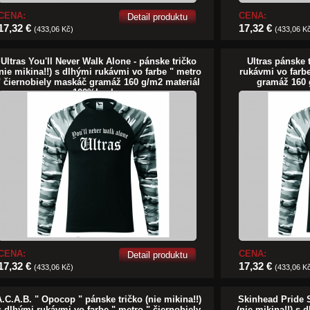
CENA:
CENA:
Detail produktu
17,32 €
17,32 €
(433,06 Kč)
(433,06 K
Ultras You'll Never Walk Alone - pánske tričko
Ultras pánske 
nie mikina!!) s dlhými rukávmi vo farbe " metro
rukávmi vo farb
" čiernobiely maskáč gramáž 160 g/m2 materiál
gramáž 160 
100%bavlna
CENA:
CENA:
Detail produktu
17,32 €
17,32 €
(433,06 Kč)
(433,06 K
.C.A.B. " Opocop " pánske tričko (nie mikina!!)
Skinhead Pride S
s dlhými rukávmi vo farbe " metro " čiernobiely
(nie mikina!!) s 