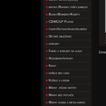
batohy,Ruksaky,tašky,kabelky
Bundy/Bombery/Kabáty
CD/MC/LP Platne
čiapky/šiltovky/kukly/klobúky
Detské oblečenie
doplnky
Farby a doplnky na vlasy
Zora
Hudobniny/struny
Knihy
košele bez loga
Košele s logom
Mikiny .rôzne motívy
Mikiny bez potlače
Mikiny hudba a metal-kapely