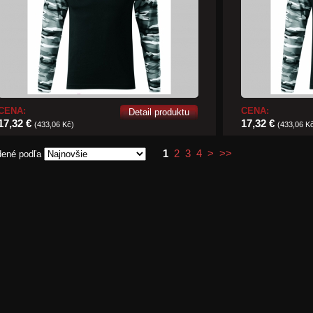
CENA:
CENA:
Detail produktu
17,32 €
17,32 €
(433,06 Kč)
(433,06 K
1
2
3
4
>
>>
dené podľa