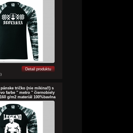
Detail produktu
č)
pánske tričko (nie mikina!!) s
vo farbe " metro " čiernobiely
160 g/m2 materiál 100%bavlna