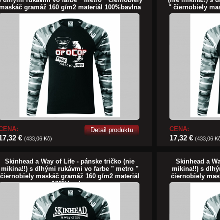
maskáč gramáž 160 g/m2 materiál 100%bavlna
" čiernobiely m
CENA:
CENA:
Detail produktu
17,32 €
17,32 €
(433,06 Kč)
(433,06 K
Skinhead a Way of Life - pánske tričko (nie
Skinhead a Way
mikina!!) s dlhými rukávmi vo farbe " metro "
mikina!!) s dlh
čiernobiely maskáč gramáž 160 g/m2 materiál
čiernobiely mas
100%bavlna