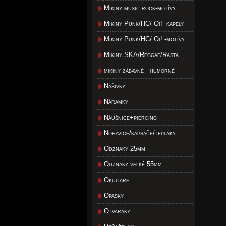
Mikiny music rock-motívy
Mikiny Punk/HC/ Oi! -kapely
Mikiny Punk/HC/ Oi! -motívy
Mikiny SKA/Reggae/Rasta
mikiny zábavné - humorné
Nášivky
Náramky
Náušnice+piercing
Nohavice/kapsáče/tepláky
Odznaky 25mm
Odznaky veľké 55mm
Okuliare
Opasky
Otvaráky