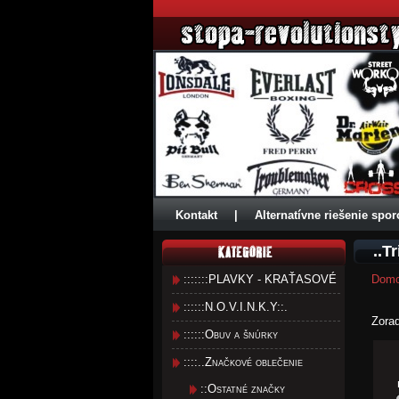
Kontakt
|
Alternatívne riešenie spor
..T
:::::::PLAVKY - KRAŤASOVÉ
Dom
::::::N.O.V.I.N.K.Y::.
Zora
::::::Obuv a šnúrky
::::..Značkové oblečenie
::Ostatné značky