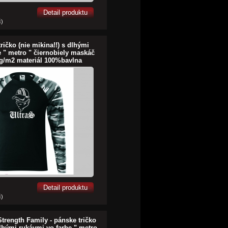
Detail produktu
č)
tričko (nie mikina!!) s dlhými
e " metro " čiernobiely maskáč
g/m2 materiál 100%bavlna
Detail produktu
č)
trength Family - pánske tričko
dlhými rukávmi vo farbe " metro