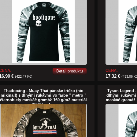
CENA:
CENA:
Detail produktu
16,90 €
17,32 €
(422,47 Kč)
(433,06 K
Thaiboxing - Muay Thai pánske tričko (nie
Tyson Legend - 
mikina!!) s dlhými rukávmi vo farbe " metro "
dlhými rukávmi 
čiernobiely maskáč gramáž 160 g/m2 materiál
maskáč gramáž 
100%bavlna