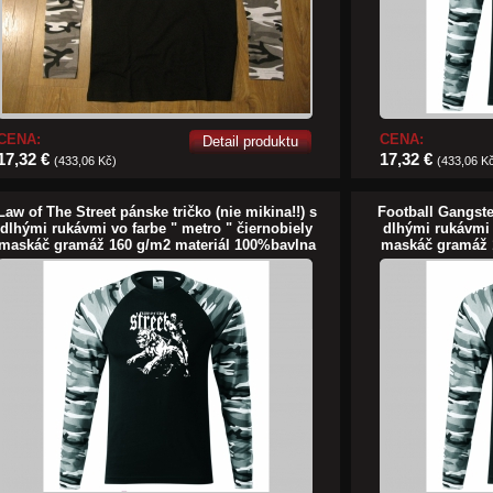
CENA:
CENA:
Detail produktu
17,32 €
17,32 €
(433,06 Kč)
(433,06 K
Law of The Street pánske tričko (nie mikina!!) s
Football Gangster
dlhými rukávmi vo farbe " metro " čiernobiely
dlhými rukávmi 
maskáč gramáž 160 g/m2 materiál 100%bavlna
maskáč gramáž 