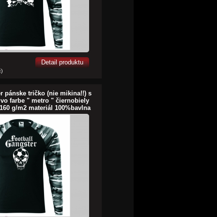
Detail produktu
č)
 pánske tričko (nie mikina!!) s
vo farbe " metro " čiernobiely
160 g/m2 materiál 100%bavlna