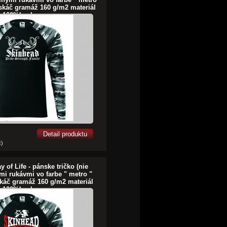
askáč gramáž 160 g/m2 materiál
100%bavlna
Detail produktu
č)
 of Life - pánske tričko (nie
ými rukávmi vo farbe " metro "
káč gramáž 160 g/m2 materiál
100%bavlna