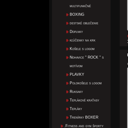
multifunkčné
BOXING
destské oblečenie
Doplnky
kľúčenky na krk
Košele s logom
Nohavice " ROCK " s
motívom
PLAVKY
Polokošele s logom
Ruksaky
Teplákové kraťasy
Tepláky
Trenírky BOXER
.Fitness and gym športy