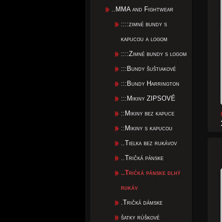
..MMA and Fightwear
::::zimné bundy s
kapucou a logom
::::Zimné bundy s logom
:::Bundy šuštiakové
:::Bundy Harrington
:::Mikiny ZIPSOVÉ
::Mikiny bez kapuce
::Mikiny s kapucou
..Tielka bez rukávov
..Tričká pánske
..Tričká pánske dlhý
rukáv
.Tričká dámske
šatky rúškové