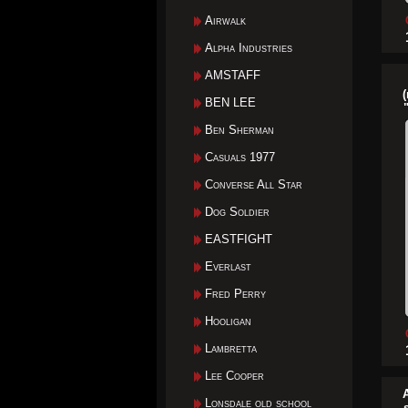
Airwalk
Alpha Industries
AMSTAFF
(
BEN LEE
Ben Sherman
Casuals 1977
Converse All Star
Dog Soldier
EASTFIGHT
Everlast
Fred Perry
Hooligan
Lambretta
Lee Cooper
A
Lonsdale old school