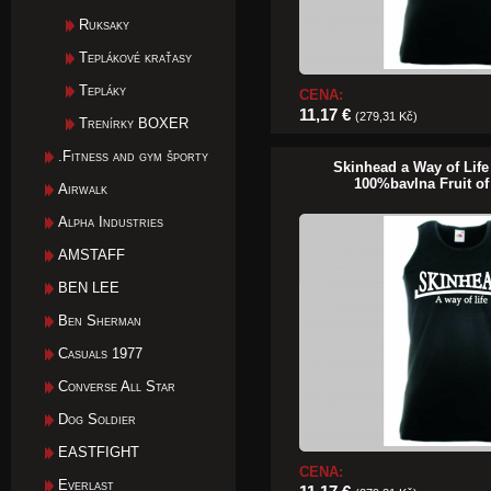
Ruksaky
Teplákové kraťasy
Tepláky
CENA:
11,17 €
(279,31 Kč)
Trenírky BOXER
.Fitness and gym športy
Skinhead a Way of Life
100%bavlna Fruit o
Airwalk
Alpha Industries
AMSTAFF
BEN LEE
Ben Sherman
Casuals 1977
Converse All Star
Dog Soldier
EASTFIGHT
CENA:
Everlast