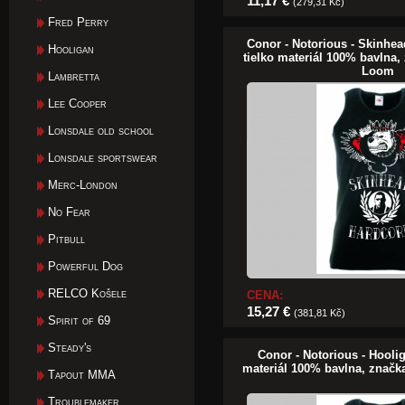
11,17 €
(279,31 Kč)
Fred Perry
Conor - Notorious - Skinhe
Hooligan
tielko materiál 100% bavlna,
Loom
Lambretta
Lee Cooper
Lonsdale old school
Lonsdale sportswear
Merc-London
No Fear
Pitbull
Powerful Dog
RELCO Košele
CENA:
15,27 €
(381,81 Kč)
Spirit of 69
Steady's
Conor - Notorious - Hooli
materiál 100% bavlna, značk
Tapout MMA
Troublemaker