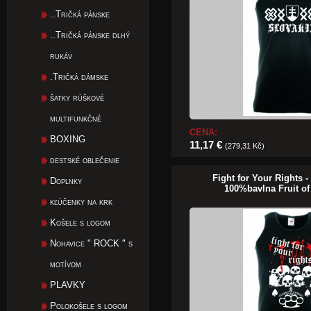
..Tričká pánske
..Tričká pánske dlhý
rukáv
.Tričká dámske
šatky rúškové
multifunkčné
CENA:
BOXING
11,17 €
(279,31 Kč)
destské oblečenie
Fight for Your Rights -
Doplnky
100%bavlna Fruit o
kľúčenky na krk
Košele s logom
Nohavice " ROCK " s
motívom
PLAVKY
Polokošele s logom