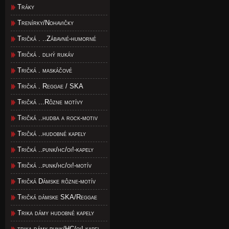
Tráky
Trenírky/Nohavičky
Tričká . ..Zábavné-humorné
Tričká . dlhý rukáv
Tričká . maskáčové
Tričká . Reggae / SKA
Tričká ...Rôzne motívy
Tričká ..hudba a rock-motiv
Tričká ..hudobné kapely
Tričká ..punk/hc/oi!-kapely
Tričká ..punk/hc/oi!-motív
Tričká Dámske rôzne-motív
Tričká dámske SKA/Reggae
Trika dámy hudobné kapely
trika dámy punk/HC/oi!-kapel