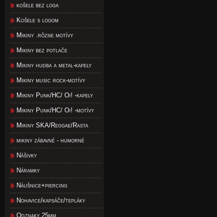
košele bez loga
Košele s logom
Mikiny .rôzne motívy
Mikiny bez potlače
Mikiny hudba a metal-kapely
Mikiny music rock-motívy
Mikiny Punk/HC/ Oi! -kapely
Mikiny Punk/HC/ Oi! -motívy
Mikiny SKA/Reggae/Rasta
mikiny zábavné - humorné
Nášivky
Náramky
Náušnice+piercing
Nohavice/kapsáče/tepláky
Odznaky 25mm