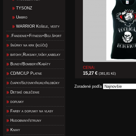
TYSONZ
Umbro
WARRIOR Košele, vesty
.Fandenie+Fitness+Boj.šport
šnúrky na krk (kľúče)
batohy,Ruksaky,tašky,kabelky
Bundy/Bombery/Kabáty
CENA:
15,27 €
CD/MC/LP Platne
(381,81 Kč)
čiapky/šiltovky/kukly/klobúky
Zoradené podľa
Detské oblečenie
doplnky
Farby a doplnky na vlasy
Hudobniny/struny
Knihy