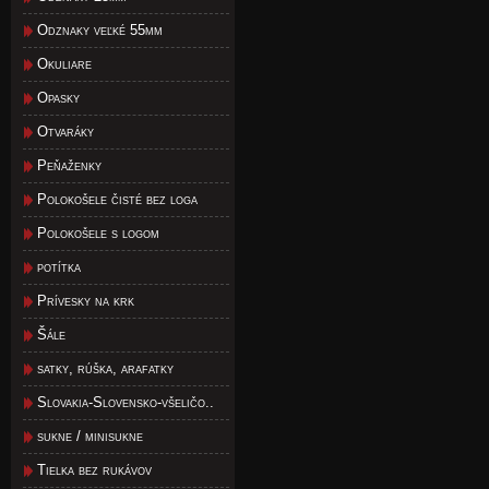
Odznaky veľké 55mm
Okuliare
Opasky
Otvaráky
Peňaženky
Polokošele čisté bez loga
Polokošele s logom
potítka
Prívesky na krk
Šále
satky, rúška, arafatky
Slovakia-Slovensko-všeličo..
sukne / minisukne
Tielka bez rukávov