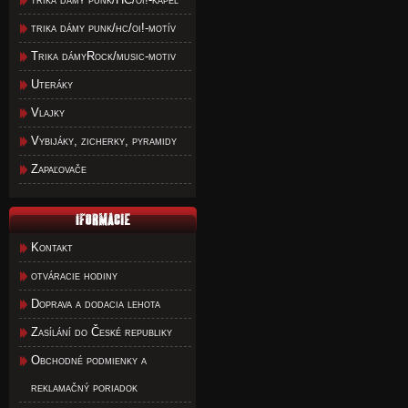
trika dámy punk/hc/oi!-motív
Trika dámyRock/music-motiv
Uteráky
Vlajky
Vybijáky, zicherky, pyramidy
Zapaľovače
Kontakt
otváracie hodiny
Doprava a dodacia lehota
Zasílání do České republiky
Obchodné podmienky a
reklamačný poriadok