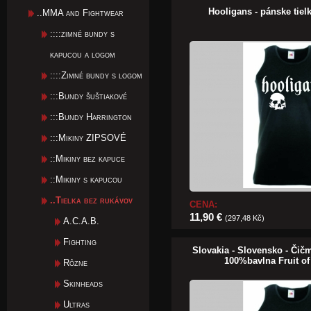
Hooligans - pánske tie
..MMA and Fightwear
::::zimné bundy s
kapucou a logom
::::Zimné bundy s logom
:::Bundy šuštiakové
:::Bundy Harrington
:::Mikiny ZIPSOVÉ
::Mikiny bez kapuce
::Mikiny s kapucou
..Tielka bez rukávov
CENA:
11,90 €
(297,48 Kč)
A.C.A.B.
Fighting
Slovakia - Slovensko - Čič
100%bavlna Fruit o
Rôzne
Skinheads
Ultras