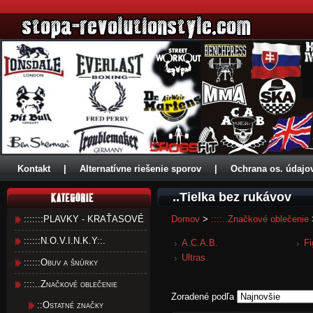
Kontakt
|
Alternatívne riešenie sporov
|
Ochrana os. údajo
..Tielka bez rukávov
:::::::PLAVKY - KRAŤASOVÉ
Domov
>
::::..Značkové oblečenie
::::::N.O.V.I.N.K.Y::.
A.C.A.B.
Fi
Ultras
::::::Obuv a šnúrky
::::..Značkové oblečenie
Zoradené podľa
::Ostatné značky