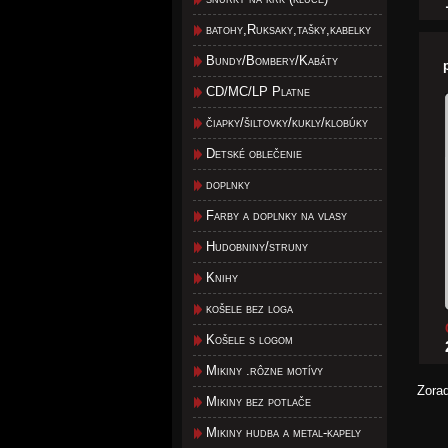
batohy,Ruksaky,tašky,kabelky
Bundy/Bombery/Kabáty
CD/MC/LP Platne
čiapky/šiltovky/kukly/klobúky
Detské oblečenie
doplnky
Farby a doplnky na vlasy
Hudobniny/struny
Knihy
košele bez loga
Košele s logom
Mikiny .rôzne motívy
Zora
Mikiny bez potlače
Mikiny hudba a metal-kapely