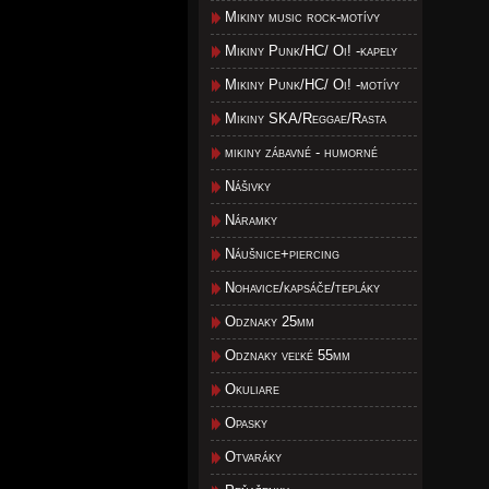
Mikiny music rock-motívy
Mikiny Punk/HC/ Oi! -kapely
Mikiny Punk/HC/ Oi! -motívy
Mikiny SKA/Reggae/Rasta
mikiny zábavné - humorné
Nášivky
Náramky
Náušnice+piercing
Nohavice/kapsáče/tepláky
Odznaky 25mm
Odznaky veľké 55mm
Okuliare
Opasky
Otvaráky