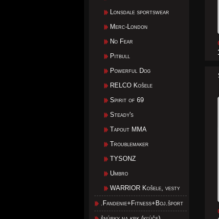
Lonsdale sportswear
Merc-London
No Fear
Pitbull
Powerful Dog
RELCO Košele
Spirit of 69
Steady's
Tapout MMA
Troublemaker
TYSONZ
Umbro
WARRIOR Košele, vesty
.Fandenie+Fitness+Boj.šport
šnúrky na krk (kľúče)