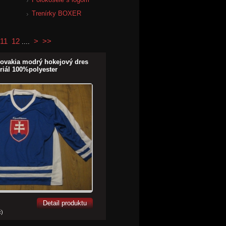
Trenírky BOXER
11
12
>
>>
....
lovakia modrý hokejový dres
riál 100%polyester
Detail produktu
č)