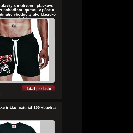
plavky s motívom - plavkové
 s pohodlnou gumou v páse a
ahnutie vhodné aj ako klasické
ťasy na voľný čas
Detail produktu
č)
ske tričko materiál 100%bavlna