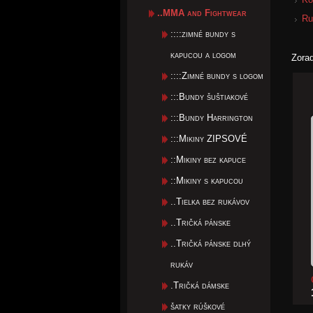
..MMA and Fightwear
Ru
::::zimné bundy s
kapucou a logom
Zora
::::Zimné bundy s logom
:::Bundy šuštiakové
:::Bundy Harrington
:::Mikiny ZIPSOVÉ
::Mikiny bez kapuce
::Mikiny s kapucou
..Tielka bez rukávov
..Tričká pánske
..Tričká pánske dlhý
rukáv
.Tričká dámske
šatky rúškové