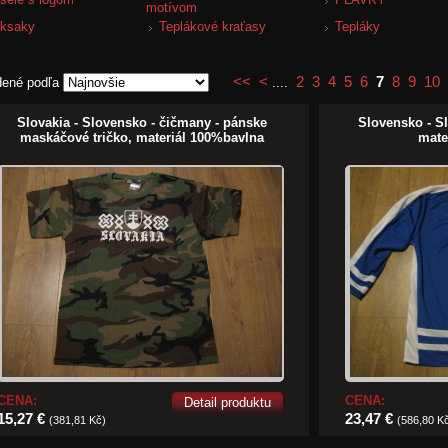
motívom
ksaky
Teplákové kraťasy
Tepláky
<<
<
2
3
4
5
6
7
8
9
10
dené podľa
....
Slovakia - Slovensko - čičmany - pánske
Slovensko - S
maskáčové tričko, materiál 100%bavlna
mate
CENA:
CENA:
Detail produktu
15,27 €
23,47 €
(381,81 Kč)
(586,80 K