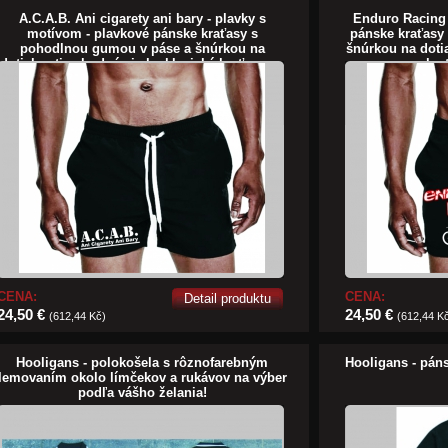
A.C.A.B. Ani cigarety ani bary - plavky s
Enduro Racing 
motívom - plavkové pánske kraťasy s
pánske kraťasy
pohodlnou gumou v páse a šnúrkou na
šnúrkou na doti
dotiahnutie vhodné aj ako klasické kraťasy na
kra
voľný čas
CENA:
CENA:
Detail produktu
24,50 €
24,50 €
(612,44 Kč)
(612,44 K
Hooligans - polokošela s rôznofarebným
Hooligans - pán
lemovaním okolo límčekov a rukávov na výber
podľa vášho želania!