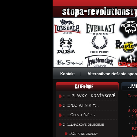
Kontakt
|
Alternatívne riešenie spor
..M
:::::::PLAVKY - KRAŤASOVÉ
Dom
::::::N.O.V.I.N.K.Y::.
::
a lo
::::::Obuv a šnúrky
::
..
::::..Značkové oblečenie
B
::Ostatné značky
Ko