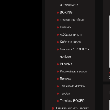
multifunkčné
BOXING
destské oblečenie
Doplnky
kľúčenky na krk
Košele s logom
Nohavice " ROCK " s
motívom
PLAVKY
Polokošele s logom
Ruksaky
Teplákové kraťasy
Tepláky
Trenírky BOXER
.Fitness and gym športy