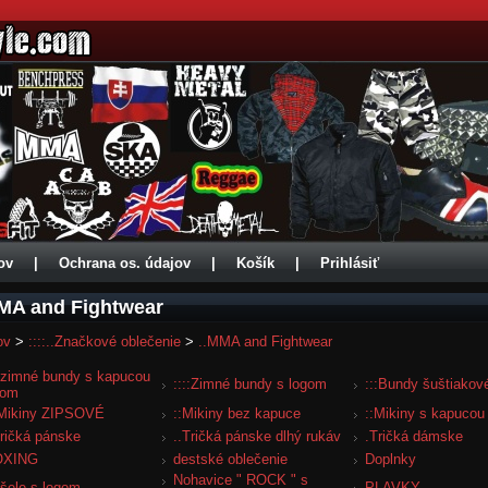
ov
|
Ochrana os. údajov
|
Košík
|
Prihlásiť
MA and Fightwear
ov
>
::::..Značkové oblečenie
>
..MMA and Fightwear
::zimné bundy s kapucou
::::Zimné bundy s logom
:::Bundy šuštiakov
gom
:Mikiny ZIPSOVÉ
::Mikiny bez kapuce
::Mikiny s kapucou
Tričká pánske
..Tričká pánske dlhý rukáv
.Tričká dámske
OXING
destské oblečenie
Doplnky
Nohavice " ROCK " s
šele s logom
PLAVKY