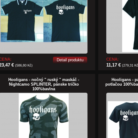
CENA:
CENA:
Detail produktu
23,47 €
11,17 €
(586,80 Kč)
(279,31 K
Hooligans - nočný " ruský " maskáč -
Hooligans - p
Nightcamo SPLINTER, pánske tričko
potlačou 100%ba
100%bavlna