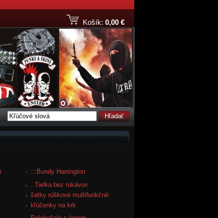
Košík:
0,00 €
Hľadať
é
:::Bundy Harrington
..Tielka bez rukávov
šatky rúškové multifunkčné
kľúčenky na krk
Polokošele s logom