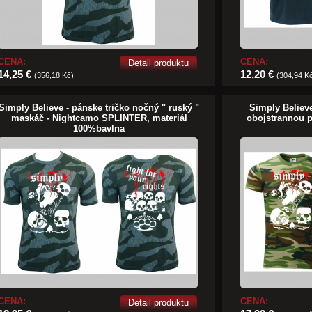
CENA:
CENA:
Detail produktu
14,25 €
12,20 €
(356,18 Kč)
(304,94 K
Simply Believe - pánske tričko nočný " ruský "
Simply Believ
maskáč - Nightcamo SPLINTER, materiál
obojstrannou p
100%bavlna
CENA:
CENA:
Detail produktu