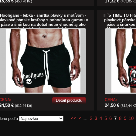
18,35 €
17,32 €
(458,70 Kč)
(433,05 K
Hooligans - lebka - smrtka plavky s motívom -
IT´S TIME TO F
plavkové pánske kraťasy s pohodlnou gumou v
plavkové pánske
páse a šnúrkou na dotiahnutie vhodné aj ako
páse a šnúrkou
klasické kraťasy na voľný čas
klasické kraťa
CENA:
CENA:
Detail produktu
24,50 €
24,50 €
(612,44 Kč)
(612,44 K
<<
<
2
3
4
5
6
7
8
9
10
dené podľa
....