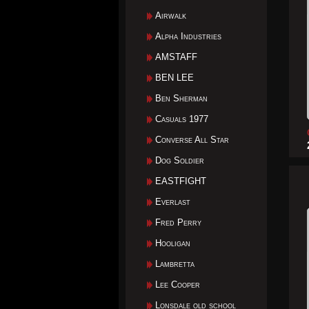
Airwalk
Alpha Industries
AMSTAFF
BEN LEE
Ben Sherman
Casuals 1977
Converse All Star
Dog Soldier
EASTFIGHT
Everlast
Fred Perry
Hooligan
Lambretta
Lee Cooper
Lonsdale old school