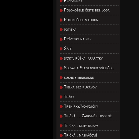
Peňaženky
Polokošele čisté bez loga
Polokošele s logom
potítka
Prívesky na krk
Šále
satky, rúška, arafatky
Slovakia-Slovensko-všeličo..
sukne / minisukne
Tielka bez rukávov
Tráky
Trenírky/Nohavičky
Tričká . ..Zábavné-humorné
Tričká . dlhý rukáv
Tričká . maskáčové