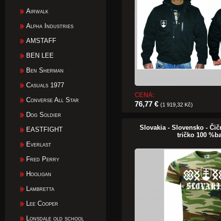
Airwalk
Alpha Industries
AMSTAFF
BEN LEE
Ben Sherman
Casuals 1977
CENA:
Converse All Star
76,77 €
(1 919,32 Kč)
Dog Soldier
Slovakia - Slovensko - Č
EASTFIGHT
tričko 100 %b
Everlast
Fred Perry
Hooligan
Lambretta
Lee Cooper
Lonsdale old school