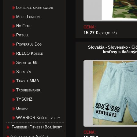
Lonsdale sportswear
Merc-London
No Fear
CENA:
15,27 €
(381,81 Kč)
Pitbull
Powerful Dog
Slovakia - Slovensko - Č
kraťasy s tlačen
RELCO Košele
Spirit of 69
Steady's
Tapout MMA
Troublemaker
TYSONZ
Umbro
WARRIOR Košele, vesty
.Fandenie+Fitness+Boj.šport
CENA:
šnúrky na krk (kľúče)