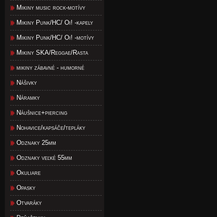
Mikiny music rock-motívy
Mikiny Punk/HC/ Oi! -kapely
Mikiny Punk/HC/ Oi! -motívy
Mikiny SKA/Reggae/Rasta
mikiny zábavné - humorné
Nášivky
Náramky
Náušnice+piercing
Nohavice/kapsáče/tepláky
Odznaky 25mm
Odznaky veľké 55mm
Okuliare
Opasky
Otvaráky