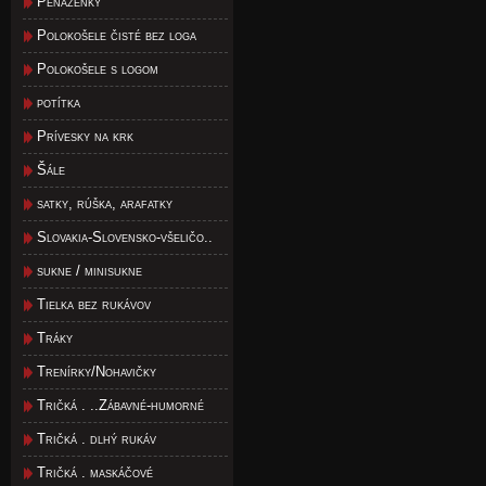
Peňaženky
Polokošele čisté bez loga
Polokošele s logom
potítka
Prívesky na krk
Šále
satky, rúška, arafatky
Slovakia-Slovensko-všeličo..
sukne / minisukne
Tielka bez rukávov
Tráky
Trenírky/Nohavičky
Tričká . ..Zábavné-humorné
Tričká . dlhý rukáv
Tričká . maskáčové