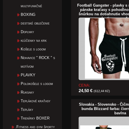
Football Gangster - plavky s
multifunkčné
pánske kraťasy s pohodln
šnúrkou na dotiahnutie vhod
BOXING
kraťasy na voľ
destské oblečenie
Doplnky
kľúčenky na krk
Košele s logom
Nohavice " ROCK " s
motívom
PLAVKY
Polokošele s logom
CENA:
24,50 €
(612,44 Kč)
Ruksaky
Teplákové kraťasy
Slovakia - Slovensko - Čič
bunda Blizzard farba: čier
Tepláky
bavlna
Trenírky BOXER
.Fitness and gym športy