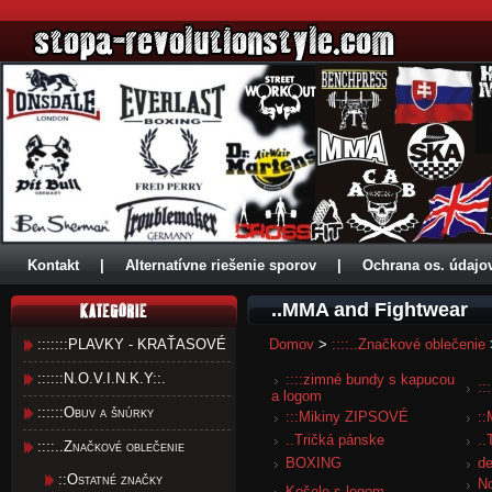
Kontakt
|
Alternatívne riešenie sporov
|
Ochrana os. údajo
..MMA and Fightwear
:::::::PLAVKY - KRAŤASOVÉ
Domov
>
::::..Značkové oblečenie
::::::N.O.V.I.N.K.Y::.
::::zimné bundy s kapucou
::
a logom
::::::Obuv a šnúrky
:::Mikiny ZIPSOVÉ
::
..Tričká pánske
..
::::..Značkové oblečenie
BOXING
de
::Ostatné značky
N
Košele s logom