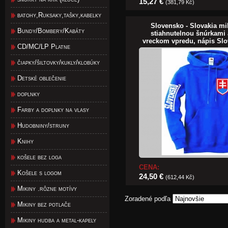
15,27 €
(381,79 Kč)
batohy,Ruksaky,tašky,kabelky
Slovensko - Slovakia mi
Bundy/Bombery/Kabáty
stiahnutelnou šnúrkami
vreckom vpredu, nápis Sl
CD/MC/LP Platne
čiapky/šiltovky/kukly/klobúky
Detské oblečenie
doplnky
Farby a doplnky na vlasy
Hudobniny/struny
Knihy
košele bez loga
CENA:
Košele s logom
24,50 €
(612,44 Kč)
Mikiny .rôzne motívy
Zoradené podľa
Mikiny bez potlače
Mikiny hudba a metal-kapely