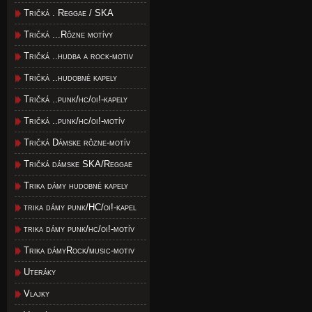
Tričká . Reggae / SKA
Tričká ...Rôzne motívy
Tričká ..hudba a rock-motiv
Tričká ..hudobné kapely
Tričká ..punk/hc/oi!-kapely
Tričká ..punk/hc/oi!-motív
Tričká Dámske rôzne-motív
Tričká dámske SKA/Reggae
Trika dámy hudobné kapely
trika dámy punk/HC/oi!-kapel
trika dámy punk/hc/oi!-motív
Trika dámyRock/music-motiv
Uteráky
Vlajky