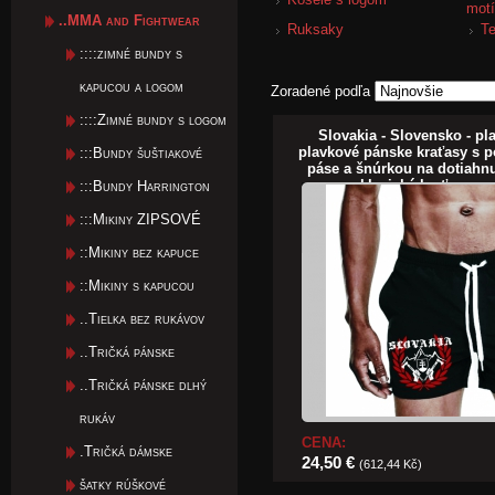
mot
..MMA and Fightwear
Ruksaky
Te
::::zimné bundy s
kapucou a logom
Zoradené podľa
::::Zimné bundy s logom
Slovakia - Slovensko - pl
plavkové pánske kraťasy s
:::Bundy šuštiakové
páse a šnúrkou na dotiahnu
klasické kraťasy na
:::Bundy Harrington
:::Mikiny ZIPSOVÉ
::Mikiny bez kapuce
::Mikiny s kapucou
..Tielka bez rukávov
..Tričká pánske
..Tričká pánske dlhý
rukáv
CENA:
.Tričká dámske
24,50 €
(612,44 Kč)
šatky rúškové