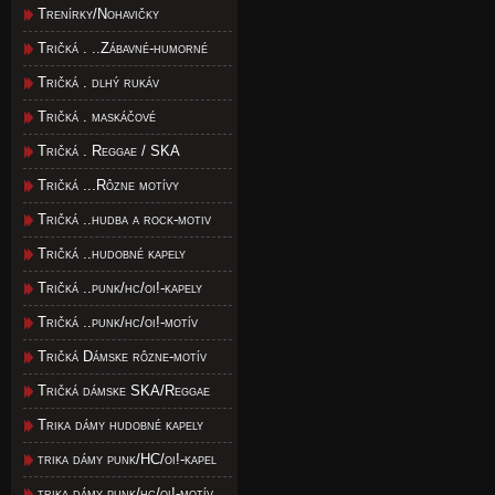
Trenírky/Nohavičky
Tričká . ..Zábavné-humorné
Tričká . dlhý rukáv
Tričká . maskáčové
Tričká . Reggae / SKA
Tričká ...Rôzne motívy
Tričká ..hudba a rock-motiv
Tričká ..hudobné kapely
Tričká ..punk/hc/oi!-kapely
Tričká ..punk/hc/oi!-motív
Tričká Dámske rôzne-motív
Tričká dámske SKA/Reggae
Trika dámy hudobné kapely
trika dámy punk/HC/oi!-kapel
trika dámy punk/hc/oi!-motív