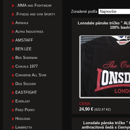
..MMA and Fightwear
Zoradené podľa
.Fitness and gym športy
Airwalk
Lonsdale pánske tričko " AL
100% bavl
Alpha Industries
AMSTAFF
BEN LEE
Ben Sherman
Casuals 1977
Converse All Star
Dog Soldier
EASTFIGHT
Everlast
CENA:
24,90 €
Fred Perry
(622,47 Kč)
Hooligan
Lonsdale pánske tričko "
Lambretta
anthracitová šedá s čiern