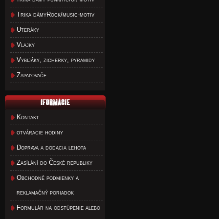
Trika dámyRock/music-motiv
Uteráky
Vlajky
Vybijáky, zicherky, pyramidy
Zapaľovače
Kontakt
otváracie hodiny
Doprava a dodacia lehota
Zasílání do České republiky
Obchodné podmienky a
reklamačný poriadok
Formulár na odstúpenie alebo