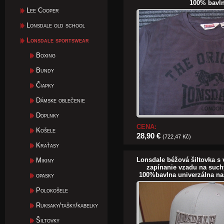
100% bavl
Lee Cooper
Lonsdale old school
Lonsdale sportswear
Boxing
Bundy
Čiapky
Dámske oblečenie
Doplnky
CENA:
Košele
28,90 €
(722,47 Kč)
Kraťasy
Lonsdale béžová šiltovka s
Mikiny
zapínanie vzadu na suchý
100%bavlna univerzálna nas
opasky
Polokošele
Ruksaky/tašky/kabelky
Šiltovky