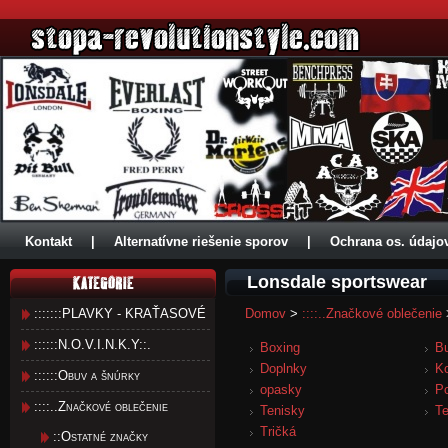
Kontakt
|
Alternatívne riešenie sporov
|
Ochrana os. údajo
Lonsdale sportswear
:::::::PLAVKY - KRAŤASOVÉ
Domov
>
::::..Značkové oblečenie
::::::N.O.V.I.N.K.Y::.
Boxing
B
Doplnky
K
::::::Obuv a šnúrky
opasky
Po
::::..Značkové oblečenie
Tenisky
Te
Tričká
::Ostatné značky