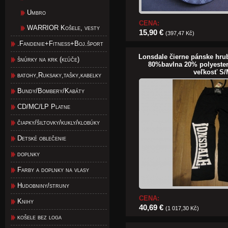
Umbro
CENA:
WARRIOR Košele, vesty
15,90 €
(397,47 Kč)
.Fandenie+Fitness+Boj.šport
Lonsdale čierne pánske hrub
šnúrky na krk (kľúče)
80%bavlna 20% polyester
veľkosť S
batohy,Ruksaky,tašky,kabelky
Bundy/Bombery/Kabáty
CD/MC/LP Platne
čiapky/šiltovky/kukly/klobúky
Detské oblečenie
doplnky
Farby a doplnky na vlasy
Hudobniny/struny
CENA:
Knihy
40,69 €
(1 017,30 Kč)
košele bez loga