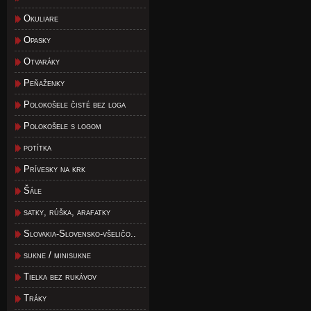
Okuliare
Opasky
Otvaráky
Peňaženky
Polokošele čisté bez loga
Polokošele s logom
potítka
Prívesky na krk
Šále
satky, rúška, arafatky
Slovakia-Slovensko-všeličo..
sukne / minisukne
Tielka bez rukávov
Tráky