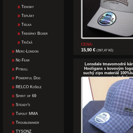
Tenisky
Tepláky
Tielka
Trenírky Boxer
Tričká
CENA:
15,90 €
(397,47 Kč)
Merc-London
No Fear
Lonsdale tmavomodré káro 
Hooligans s kovovým logo
Pitbull
suchý zips materiál 100%b
nastaviteľná v
Powerful Dog
RELCO Košele
Spirit of 69
Steady's
Tapout MMA
Troublemaker
TYSONZ