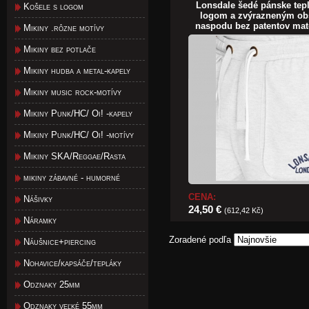
Lonsdale šedé pánske tep
Košele s logom
logom a zvýrazneným ob
naspodu bez patentov mat
Mikiny .rôzne motívy
Mikiny bez potlače
Mikiny hudba a metal-kapely
Mikiny music rock-motívy
Mikiny Punk/HC/ Oi! -kapely
Mikiny Punk/HC/ Oi! -motívy
Mikiny SKA/Reggae/Rasta
mikiny zábavné - humorné
CENA:
Nášivky
24,50 €
(612,42 Kč)
Náramky
Zoradené podľa
Náušnice+piercing
Nohavice/kapsáče/tepláky
Odznaky 25mm
Odznaky veľké 55mm