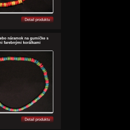
Detail produktu
lebo náramok na gumičke s
i farebnými korálkami
Detail produktu