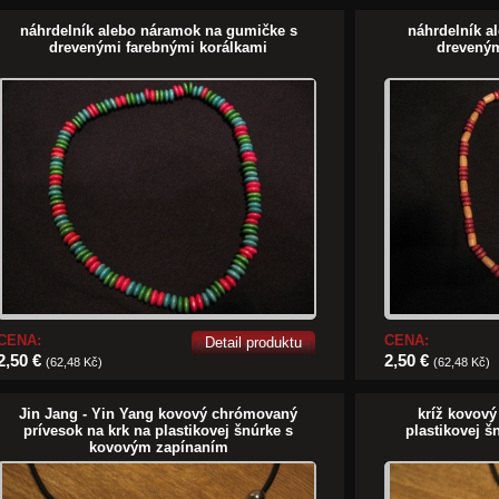
náhrdelník alebo náramok na gumičke s
náhrdelník a
drevenými farebnými korálkami
dreveným
CENA:
CENA:
Detail produktu
2,50 €
2,50 €
(62,48 Kč)
(62,48 Kč)
Jin Jang - Yin Yang kovový chrómovaný
kríž kovový
prívesok na krk na plastikovej šnúrke s
plastikovej 
kovovým zapínaním