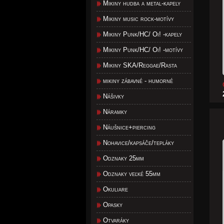
Mikiny hudba a metal-kapely
Mikiny music rock-motívy
Mikiny Punk/HC/ Oi! -kapely
Mikiny Punk/HC/ Oi! -motívy
Mikiny SKA/Reggae/Rasta
mikiny zábavné - humorné
Nášivky
Náramky
Náušnice+piercing
Nohavice/kapsáče/tepláky
Odznaky 25mm
Odznaky veľké 55mm
Okuliare
Opasky
Otvaráky