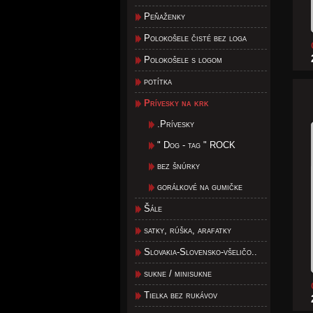
Peňaženky
Polokošele čisté bez loga
Polokošele s logom
potítka
Prívesky na krk
.Prívesky
" Dog - tag " ROCK
bez šnúrky
gorálkové na gumičke
Šále
satky, rúška, arafatky
Slovakia-Slovensko-všeličo..
sukne / minisukne
Tielka bez rukávov