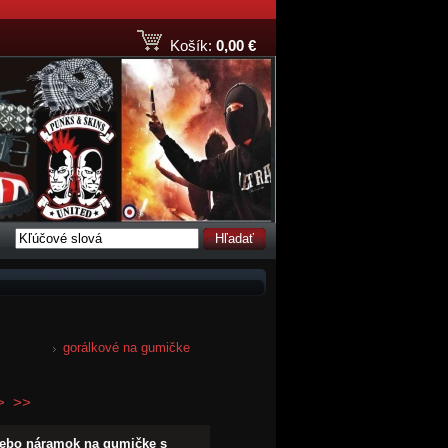
Košík:
0,00 €
Hľadať
gorálkové na gumičke
>
>>
lebo náramok na gumičke s