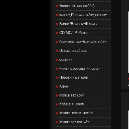
šnúrky na krk (kľúče)
batohy,Ruksaky,tašky,kabelky
Bundy/Bombery/Kabáty
CD/MC/LP Platne
čiapky/šiltovky/kukly/klobúky
Detské oblečenie
doplnky
Farby a doplnky na vlasy
Hudobniny/struny
Knihy
košele bez loga
Košele s logom
Mikiny .rôzne motívy
Mikiny bez potlače