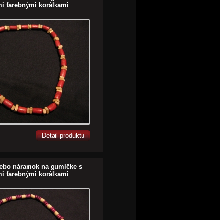
i farebnými korálkami
Detail produktu
lebo náramok na gumičke s
i farebnými korálkami