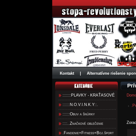
Kontakt
|
Alternatívne riešenie spor
Prí
:::::::PLAVKY - KRAŤASOVÉ
Dom
::::::N.O.V.I.N.K.Y::.
.P
::::::Obuv a šnúrky
Zora
::::..Značkové oblečenie
.Fandenie+Fitness+Boj.šport