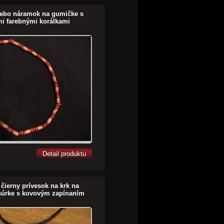
lebo náramok na gumičke s
i farebnými korálkami
Detail produktu
 čierny prívesok na krk na
šnúrke s kovovým zapínaním