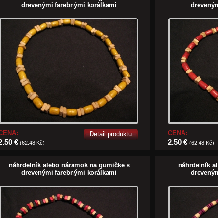
drevenými farebnými korálkami
dreveným
CENA:
CENA:
Detail produktu
2,50 €
2,50 €
(62,48 Kč)
(62,48 Kč)
náhrdelník alebo náramok na gumičke s
náhrdelník a
drevenými farebnými korálkami
dreveným