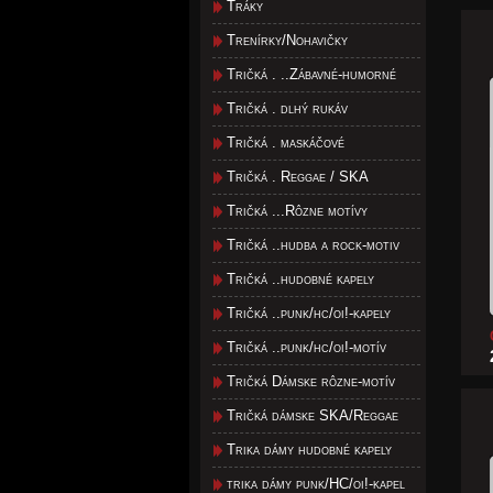
Tráky
Trenírky/Nohavičky
Tričká . ..Zábavné-humorné
Tričká . dlhý rukáv
Tričká . maskáčové
Tričká . Reggae / SKA
Tričká ...Rôzne motívy
Tričká ..hudba a rock-motiv
Tričká ..hudobné kapely
Tričká ..punk/hc/oi!-kapely
Tričká ..punk/hc/oi!-motív
Tričká Dámske rôzne-motív
Tričká dámske SKA/Reggae
Trika dámy hudobné kapely
trika dámy punk/HC/oi!-kapel