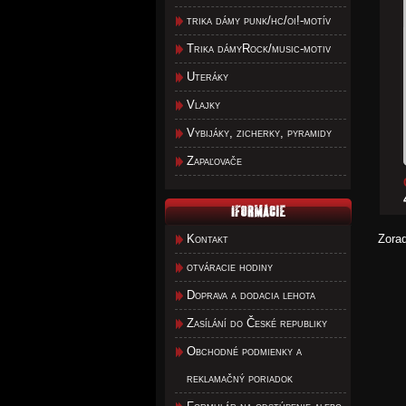
trika dámy punk/hc/oi!-motív
Trika dámyRock/music-motiv
Uteráky
Vlajky
Vybijáky, zicherky, pyramidy
Zapaľovače
Kontakt
Zora
otváracie hodiny
Doprava a dodacia lehota
Zasílání do České republiky
Obchodné podmienky a
reklamačný poriadok