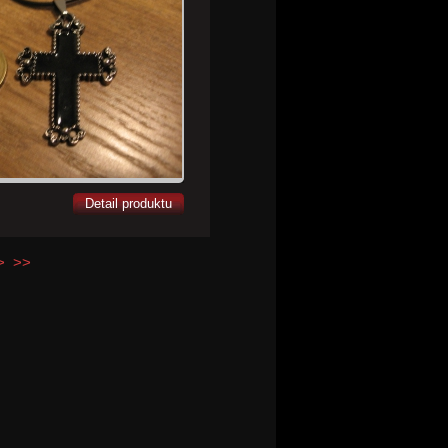
Detail produktu
>
>>