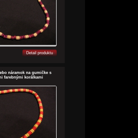
Detail produktu
lebo náramok na gumičke s
i farebnými korálkami