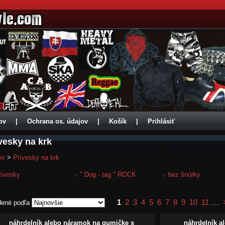
ov
|
Ochrana os. údajov
|
Košík
|
Prihlásiť
vesky na krk
ov
>
Prívesky na krk
rívesky
" Dog - tag " ROCK
bez šnúrky
1
2
3
4
5
6
7
8
9
10
11
dené podľa
....
náhrdelník alebo náramok na gumičke s
náhrdelník a