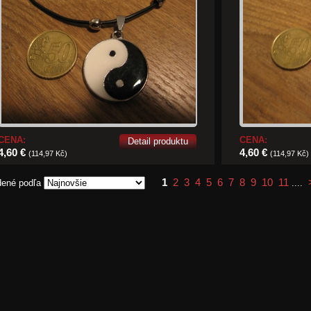
CENA:
CENA:
Detail produktu
4,60 €
4,60 €
(114,97 Kč)
(114,97 Kč)
1
2
3
4
5
6
7
8
9
10
11
dené podľa
....