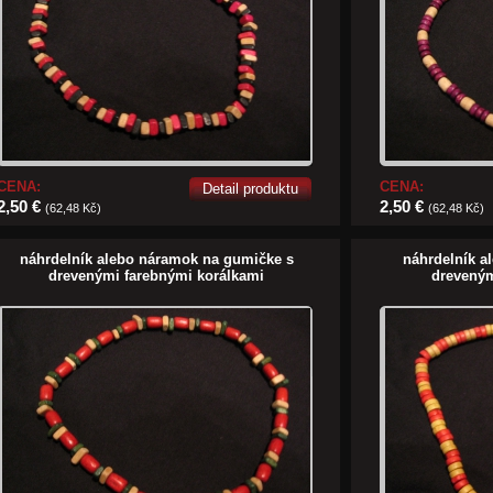
CENA:
CENA:
Detail produktu
2,50 €
2,50 €
(62,48 Kč)
(62,48 Kč)
náhrdelník alebo náramok na gumičke s
náhrdelník a
drevenými farebnými korálkami
dreveným