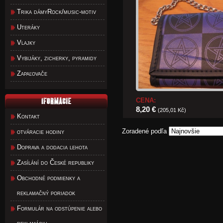
Trika dámyRock/music-motiv
Uteráky
Vlajky
Vybijáky, zicherky, pyramidy
Zapaľovače
CENA:
8,20 €
(205,01 Kč)
Kontakt
Zoradené podľa
otváracie hodiny
Doprava a dodacia lehota
Zasílání do České republiky
Obchodné podmienky a
reklamačný poriadok
Formulár na odstúpenie alebo