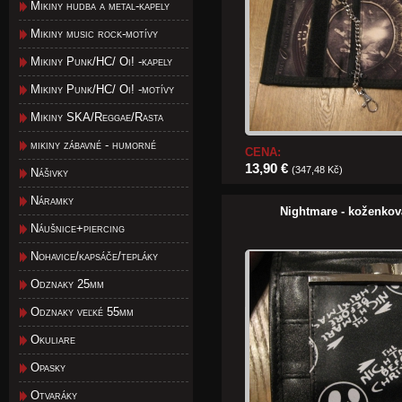
Mikiny hudba a metal-kapely
Mikiny music rock-motívy
Mikiny Punk/HC/ Oi! -kapely
Mikiny Punk/HC/ Oi! -motívy
Mikiny SKA/Reggae/Rasta
mikiny zábavné - humorné
CENA:
13,90 €
(347,48 Kč)
Nášivky
Náramky
Nightmare - koženko
Náušnice+piercing
Nohavice/kapsáče/tepláky
Odznaky 25mm
Odznaky veľké 55mm
Okuliare
Opasky
Otvaráky