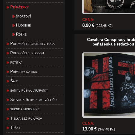
Peňaženky
športové
CENA:
8,90 €
Hudobné
(222,48 Kč)
Rôzne
Cavalera Conspiracy hrub
Polokošele čisté bez loga
peňaženka s retiazkou
Polokošele s logom
potítka
Prívesky na krk
Šále
satky, rúška, arafatky
Slovakia-Slovensko-všeličo..
sukne / minisukne
Tielka bez rukávov
CENA:
Tráky
13,90 €
(347,48 Kč)