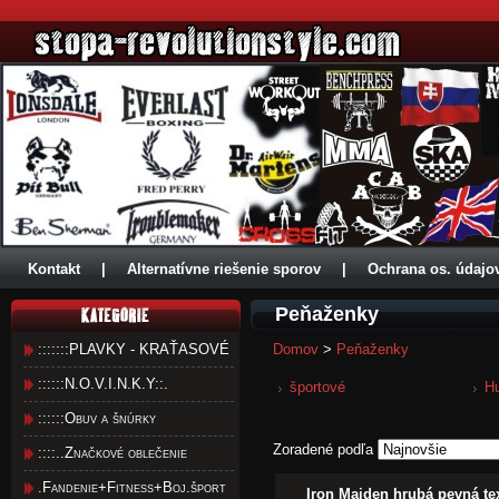
Kontakt
|
Alternatívne riešenie sporov
|
Ochrana os. údajo
Peňaženky
:::::::PLAVKY - KRAŤASOVÉ
Domov
>
Peňaženky
::::::N.O.V.I.N.K.Y::.
športové
H
::::::Obuv a šnúrky
Zoradené podľa
::::..Značkové oblečenie
.Fandenie+Fitness+Boj.šport
Iron Maiden hrubá pevná te