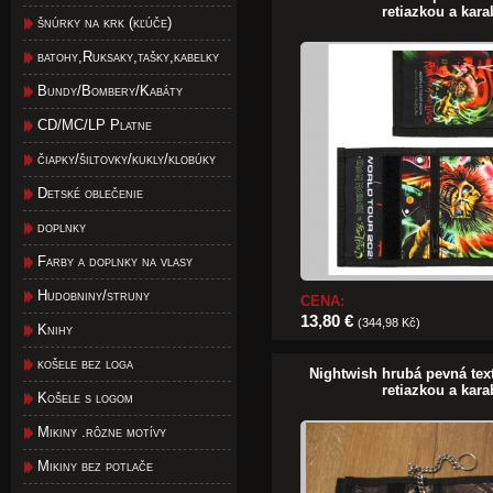
retiazkou a kar
šnúrky na krk (kľúče)
batohy,Ruksaky,tašky,kabelky
Bundy/Bombery/Kabáty
CD/MC/LP Platne
čiapky/šiltovky/kukly/klobúky
Detské oblečenie
doplnky
Farby a doplnky na vlasy
Hudobniny/struny
CENA:
13,80 €
(344,98 Kč)
Knihy
košele bez loga
Nightwish hrubá pevná tex
retiazkou a kar
Košele s logom
Mikiny .rôzne motívy
Mikiny bez potlače