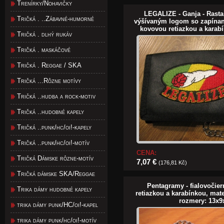
Trenírky/Nohavičky
LEGALIZE - Ganja - Rasta 
Tričká . ..Zábavné-humorné
výšívaným logom so zapínan
kovovou retiazkou a karabí
Tričká . dlhý rukáv
Tričká . maskáčové
Tričká . Reggae / SKA
Tričká ...Rôzne motívy
Tričká ..hudba a rock-motiv
Tričká ..hudobné kapely
Tričká ..punk/hc/oi!-kapely
Tričká ..punk/hc/oi!-motív
CENA:
Tričká Dámske rôzne-motív
7,07 €
(176,81 Kč)
Tričká dámske SKA/Reggae
Pentagramy - fialovočie
Trika dámy hudobné kapely
retiazkou a karabínkou, mate
rozmery: 13x
trika dámy punk/HC/oi!-kapel
trika dámy punk/hc/oi!-motív