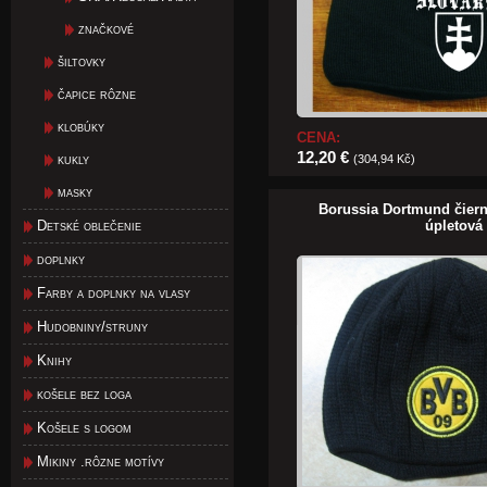
značkové
šiltovky
čapice rôzne
klobúky
CENA:
12,20 €
kukly
(304,94 Kč)
masky
Borussia Dortmund čier
Detské oblečenie
úpletová
doplnky
Farby a doplnky na vlasy
Hudobniny/struny
Knihy
košele bez loga
Košele s logom
Mikiny .rôzne motívy