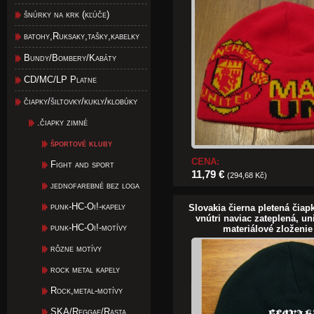
šnúrky na krk (kľúče)
batohy,Ruksaky,tašky,kabelky
Bundy/Bombery/Kabáty
CD/MC/LP Platne
čiapky/šiltovky/kukly/klobúky
.čiapky zimné
športové kluby
CENA:
Fight and sport
11,79 €
(294,68 Kč)
jednofarebné bez loga
punk-HC-Oi!-kapely
Slovakia čierna pletená čiap
vnútri naviac zateplená, un
punk-HC-Oi!-motívy
materiálové zloženie
rôzne motívy
rock metal kapely
Rock,metal-motívy
SKA/Reggae/Rasta