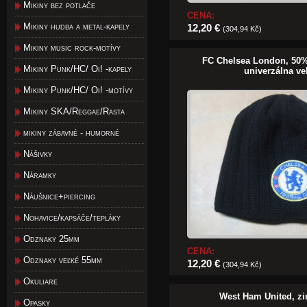
Mikiny bez potlače
CENA:
Mikiny hudba a metal-kapely
12,20 €
(304,94 Kč)
Mikiny music rock-motívy
FC Chelsea London, 50%
Mikiny Punk/HC/ Oi! -kapely
univerzálna ve
Mikiny Punk/HC/ Oi! -motívy
Mikiny SKA/Reggae/Rasta
mikiny zábavné - humorné
Nášivky
Náramky
Náušnice+piercing
Nohavice/kapsáče/tepláky
Odznaky 25mm
CENA:
Odznaky veľké 55mm
12,20 €
(304,94 Kč)
Okuliare
West Ham United, z
Opasky