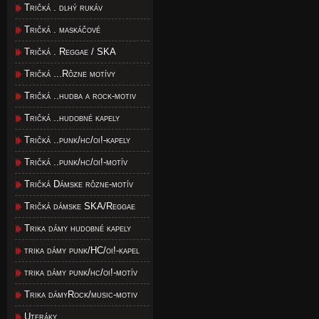
Tričká . dlhý rukáv
Tričká . maskáčové
Tričká . Reggae / SKA
Tričká ...Rôzne motívy
Tričká ..hudba a rock-motiv
Tričká ..hudobné kapely
Tričká ..punk/hc/oi!-kapely
Tričká ..punk/hc/oi!-motív
Tričká Dámske rôzne-motív
Tričká dámske SKA/Reggae
Trika dámy hudobné kapely
trika dámy punk/HC/oi!-kapel
trika dámy punk/hc/oi!-motív
Trika dámyRock/music-motiv
Uteráky