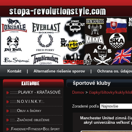
Kontakt
|
Alternatívne riešenie sporov
|
Ochrana os. údajo
športové kluby
:::::::PLAVKY - KRAŤASOVÉ
Domov
>
čiapky/šiltovky/kukly/kl
::::::N.O.V.I.N.K.Y::.
Zoradené podľa
::::::Obuv a šnúrky
Manchester United zimná či
::::..Značkové oblečenie
akryl univerzálna veľkosť 
.Fandenie+Fitness+Boj.šport