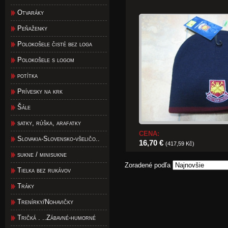
Otvaráky
Peňaženky
Polokošele čisté bez loga
Polokošele s logom
potítka
Prívesky na krk
Šále
satky, rúška, arafatky
CENA:
Slovakia-Slovensko-všeličo..
16,70 €
(417,59 Kč)
sukne / minisukne
Zoradené podľa
Tielka bez rukávov
Tráky
Trenírky/Nohavičky
Tričká . ..Zábavné-humorné