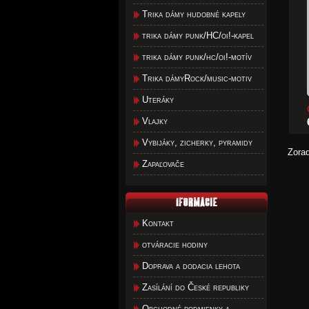
Trika dámy hudobné kapely
trika dámy punk/HC/oi!-kapel
trika dámy punk/hc/oi!-motív
Trika dámyRock/music-motiv
Uteráky
Vlajky
Vybijáky, zicherky, pyramidy
Zora
Zapaľovače
Kontakt
otváracie hodiny
Doprava a dodacia lehota
Zasílání do České republiky
Obchodné podmienky a