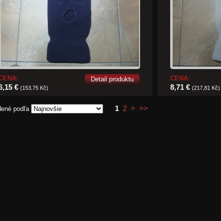
CENA:
CENA:
Detail produktu
6,15 €
8,71 €
(153,75 Kč)
(217,81 Kč)
1
2
>
>>
dené podľa