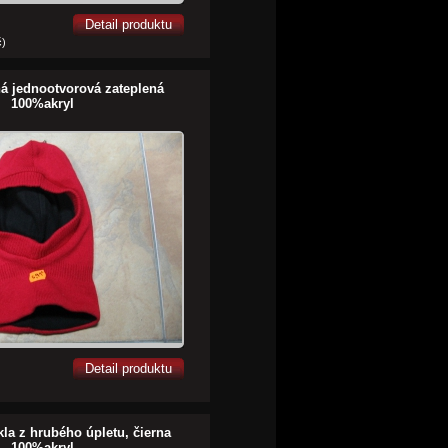
Detail produktu
č)
á jednootvorová zateplená
100%akryl
Detail produktu
kla z hrubého úpletu, čierna
100%akryl