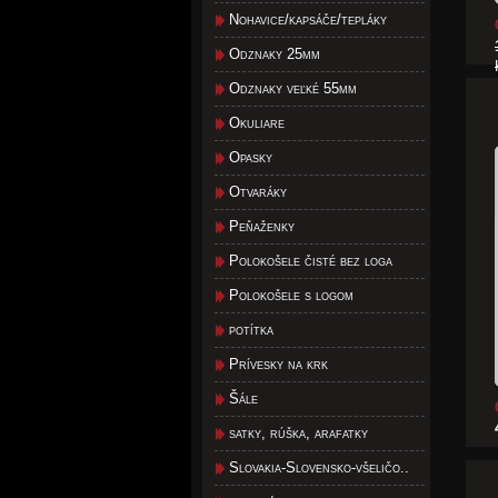
Nohavice/kapsáče/tepláky
Odznaky 25mm
Odznaky veľké 55mm
Okuliare
Opasky
Otvaráky
Peňaženky
Polokošele čisté bez loga
Polokošele s logom
potítka
Prívesky na krk
Šále
satky, rúška, arafatky
Slovakia-Slovensko-všeličo..