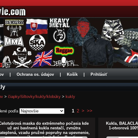
ov
|
Ochrana os. údajov
|
Košík
|
Prihlásiť
ly
ov
>
čiapky/šiltovky/kukly/klobúky
>
kukly
1
2
>
>>
dené podľa
Celotvárová maska do extrémneho počasia kde
Kukla, BALACLAVA
už ani bavlnená kukla nestačí, zvnútra
1-otvorová 100
ateplená, vzadu pružné popruhy na upevnenie,
univerzálna nastaviteľná veľkosť