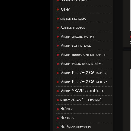
Hudobniny/struny
Knihy
košele bez loga
Košele s logom
Mikiny .rôzne motívy
Mikiny bez potlače
Mikiny hudba a metal-kapely
Mikiny music rock-motívy
Mikiny Punk/HC/ Oi! -kapely
Mikiny Punk/HC/ Oi! -motívy
Mikiny SKA/Reggae/Rasta
mikiny zábavné - humorné
Nášivky
Náramky
Náušnice+piercing