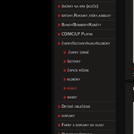
šnúrky na krk (kľúče)
batohy,Ruksaky,tašky,kabelky
Bundy/Bombery/Kabáty
CD/MC/LP Platne
čiapky/šiltovky/kukly/klobúky
.čiapky zimné
šiltovky
čapice rôzne
klobúky
kukly
masky
Detské oblečenie
doplnky
Farby a doplnky na vlasy