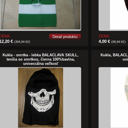
CENA:
CENA:
Detail produktu
12,20 €
4,00 €
(304,94 Kč)
(99,94 Kč)
Kukla - smrtka - lebka BALACLAVA SKULL,
Kukla, BALACL
tenšia so smrtkou, čierna 100%bavlna,
un
univerzálna veľkosť