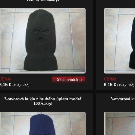
CENA:
CENA:
Detail produktu
6,15 €
6,15 €
(153,75 Kč)
(153,75 Kč)
3-otvorová kukla z hrubého úpletu modrá
3-otvorová k
100%akryl