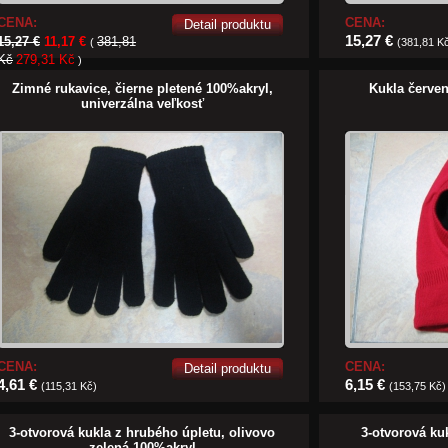
CENA:
CENA:
Detail produktu
15,27 €
15,27 €
11,17 €
381,81
(
(381,81 K
Kč
279,31 Kč
)
Zimné rukavice, čierne pletené 100%akryl,
Kukla červen
univerzálna veľkosť
CENA:
CENA:
Detail produktu
4,61 €
6,15 €
(115,31 Kč)
(153,75 Kč)
3-otvorová kukla z hrubého úpletu, olivovo
3-otvorová ku
zelená 100%akryl