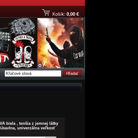
Košík:
0,00 €
Hľadať
 biela , tenšia z jemnej látky
%bavlna, univerzálna veľkosť