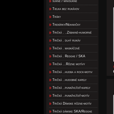
sukne / minisukne
Tielka bez rukávov
Tráky
Trenírky/Nohavičky
Tričká . ..Zábavné-humorné
Tričká . dlhý rukáv
Tričká . maskáčové
Tričká . Reggae / SKA
Tričká ...Rôzne motívy
Tričká ..hudba a rock-motiv
Tričká ..hudobné kapely
Tričká ..punk/hc/oi!-kapely
Tričká ..punk/hc/oi!-motív
Tričká Dámske rôzne-motív
Tričká dámske SKA/Reggae