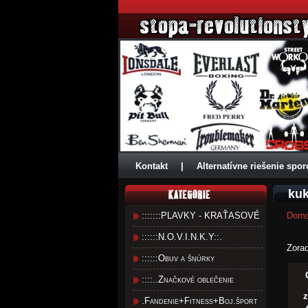
Kontakt
|
Alternatívne riešenie spor
kuk
:::::::PLAVKY - KRAŤASOVÉ
Dom
::::::N.O.V.I.N.K.Y::.
Zora
::::::Obuv a šnúrky
::::..Značkové oblečenie
z
.Fandenie+Fitness+Boj.šport