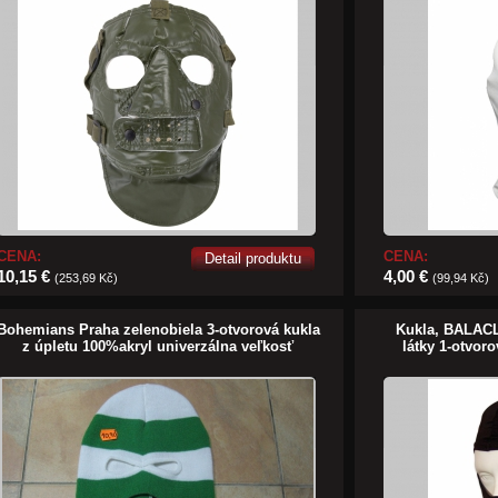
CENA:
CENA:
Detail produktu
10,15 €
4,00 €
(253,69 Kč)
(99,94 Kč)
Bohemians Praha zelenobiela 3-otvorová kukla
Kukla, BALACLA
z úpletu 100%akryl univerzálna veľkosť
látky 1-otvor