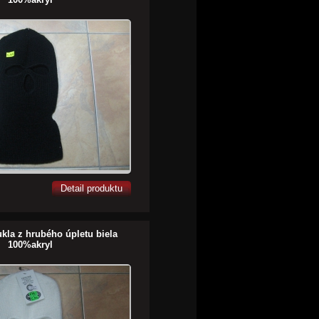
Detail produktu
ukla z hrubého úpletu biela
100%akryl