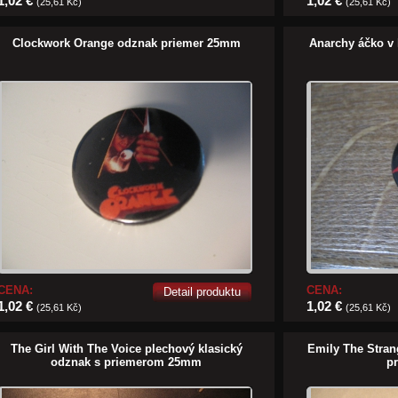
1,02 €
1,02 €
(25,61 Kč)
(25,61 Kč)
Clockwork Orange odznak priemer 25mm
Anarchy áčko v
CENA:
CENA:
Detail produktu
1,02 €
1,02 €
(25,61 Kč)
(25,61 Kč)
The Girl With The Voice plechový klasický
Emily The Stran
odznak s priemerom 25mm
p