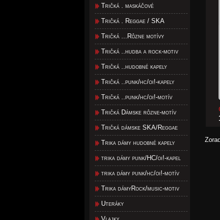
Tričká . maskáčové
Tričká . Reggae / SKA
Tričká ...Rôzne motívy
Tričká ..hudba a rock-motiv
Tričká ..hudobné kapely
Tričká ..punk/hc/oi!-kapely
Tričká ..punk/hc/oi!-motív
Tričká Dámske rôzne-motív
Tričká dámske SKA/Reggae
Zora
Trika dámy hudobné kapely
trika dámy punk/HC/oi!-kapel
trika dámy punk/hc/oi!-motív
Trika dámyRock/music-motiv
Uteráky
Vlajky