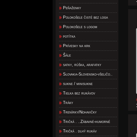
Peňaženky
Polokošele čisté bez loga
Polokošele s logom
potítka
Prívesky na krk
Šále
satky, rúška, arafatky
Slovakia-Slovensko-všeličo..
sukne / minisukne
Tielka bez rukávov
Tráky
Trenírky/Nohavičky
Tričká . ..Zábavné-humorné
Tričká . dlhý rukáv