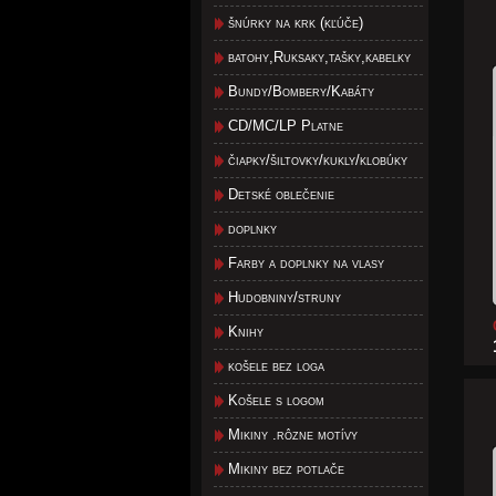
šnúrky na krk (kľúče)
batohy,Ruksaky,tašky,kabelky
Bundy/Bombery/Kabáty
CD/MC/LP Platne
čiapky/šiltovky/kukly/klobúky
Detské oblečenie
doplnky
Farby a doplnky na vlasy
Hudobniny/struny
Knihy
košele bez loga
Košele s logom
Mikiny .rôzne motívy
Mikiny bez potlače