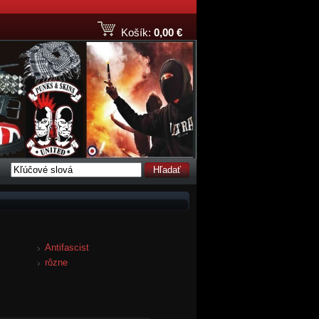
Košík:
0,00 €
Hľadať
Antifascist
rôzne