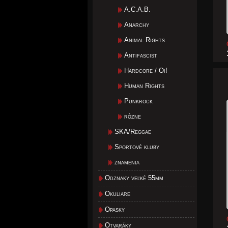
A.C.A.B.
Anarchy
Animal Rights
Antifascist
Hardcore / Oi!
Human Rights
Punkrock
rôzne
SKA/Reggae
Sportové kluby
znamenia
Odznaky veľké 55mm
Okuliare
Opasky
Otvaráky