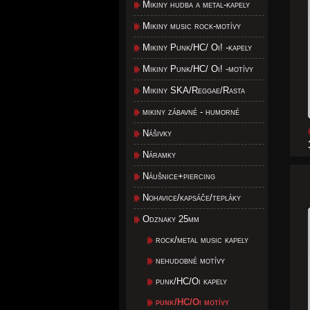
Mikiny hudba a metal-kapely
Mikiny music rock-motívy
Mikiny Punk/HC/ Oi! -kapely
Mikiny Punk/HC/ Oi! -motívy
Mikiny SKA/Reggae/Rasta
mikiny zábavné - humorné
Nášivky
Náramky
Náušnice+piercing
Nohavice/kapsáče/tepláky
Odznaky 25mm
rock/metal music kapely
nehudobné motívy
punk/HC/Oi kapely
punk/HC/Oi motívy