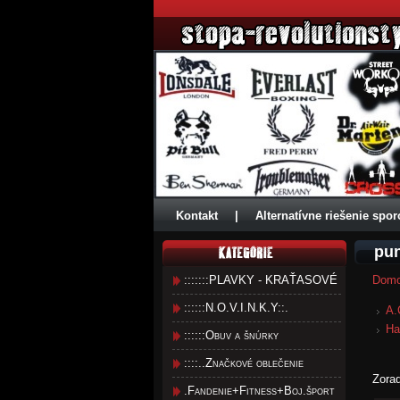
Kontakt
|
Alternatívne riešenie spor
pun
:::::::PLAVKY - KRAŤASOVÉ
Dom
::::::N.O.V.I.N.K.Y::.
A.
Ha
::::::Obuv a šnúrky
::::..Značkové oblečenie
Zora
.Fandenie+Fitness+Boj.šport