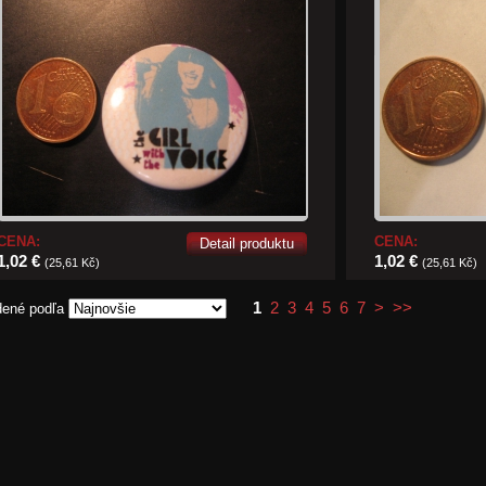
CENA:
CENA:
Detail produktu
1,02 €
1,02 €
(25,61 Kč)
(25,61 Kč)
1
2
3
4
5
6
7
>
>>
dené podľa