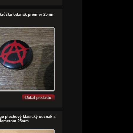
 krúžku odznak priemer 25mm
Detail produktu
ge plechový klasický odznak s
riemerom 25mm