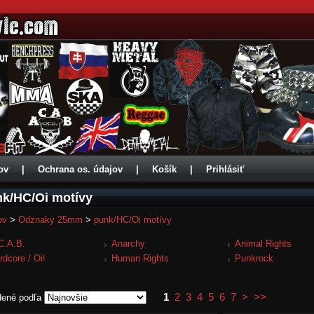
ov
|
Ochrana os. údajov
|
Košík
|
Prihlásiť
k/HC/Oi motívy
ov
>
Odznaky 25mm
>
punk/HC/Oi motívy
C.A.B.
Anarchy
Animal Rights
rdcore / Oi!
Human Rights
Punkrock
1
2
3
4
5
6
7
>
>>
dené podľa