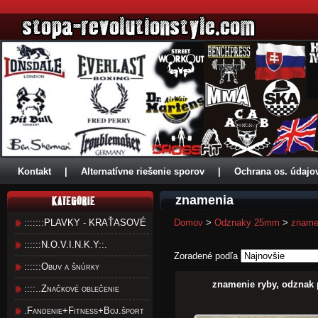
Kontakt
|
Alternatívne riešenie sporov
|
Ochrana os. údajo
znamenia
:::::::PLAVKY - KRAŤASOVÉ
Domov
>
Odznaky 25mm
>
zname
::::::N.O.V.I.N.K.Y::.
Zoradené podľa
::::::Obuv a šnúrky
znamenie ryby, odznak
::::..Značkové oblečenie
.Fandenie+Fitness+Boj.šport