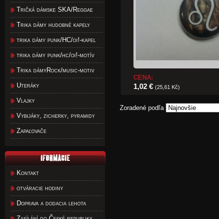
Tričká dámske SKA/Reggae
Trika dámy hudobné kapely
trika dámy punk/HC/oi!-kapel
trika dámy punk/hc/oi!-motív
Trika dámyRock/music-motiv
CENA:
Uteráky
1,02 €
(25,61 Kč)
Vlajky
Zoradené podľa
Vybijáky, zicherky, pyramidy
Zapaľovače
Kontakt
otváracie hodiny
Doprava a dodacia lehota
Zasílání do České republiky