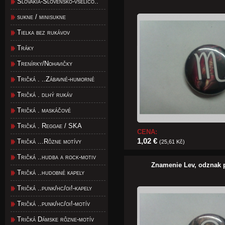
Slovakia-Slovensko-všeličo..
sukne / minisukne
Tielka bez rukávov
Tráky
Trenírky/Nohavičky
Tričká . ..Zábavné-humorné
Tričká . dlhý rukáv
Tričká . maskáčové
Tričká . Reggae / SKA
CENA:
1,02 €
Tričká ...Rôzne motívy
(25,61 Kč)
Tričká ..hudba a rock-motiv
Znamenie Lev, odznak
Tričká ..hudobné kapely
Tričká ..punk/hc/oi!-kapely
Tričká ..punk/hc/oi!-motív
Tričká Dámske rôzne-motív