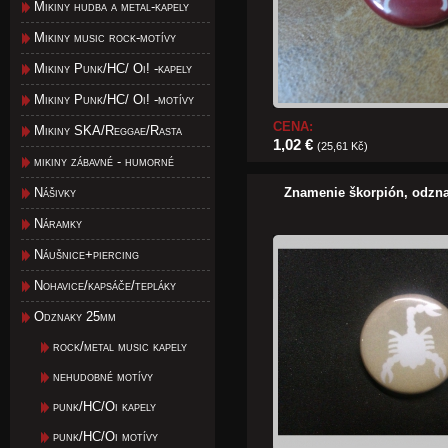
Mikiny hudba a metal-kapely
Mikiny music rock-motívy
Mikiny Punk/HC/ Oi! -kapely
Mikiny Punk/HC/ Oi! -motívy
CENA:
Mikiny SKA/Reggae/Rasta
1,02 €
(25,61 Kč)
mikiny zábavné - humorné
Nášivky
Znamenie škorpión, odzn
Náramky
Náušnice+piercing
Nohavice/kapsáče/tepláky
Odznaky 25mm
rock/metal music kapely
nehudobné motívy
punk/HC/Oi kapely
punk/HC/Oi motívy