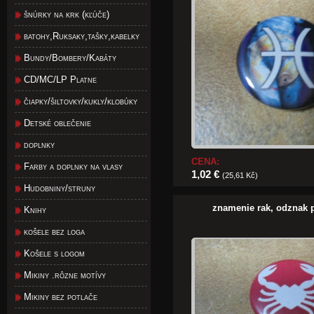
šnúrky na krk (kľúče)
batohy,Ruksaky,tašky,kabelky
Bundy/Bombery/Kabáty
CD/MC/LP Platne
čiapky/šiltovky/kukly/klobúky
Detské oblečenie
doplnky
CENA:
Farby a doplnky na vlasy
1,02 €
(25,61 Kč)
Hudobniny/struny
znamenie rak, odznak
Knihy
košele bez loga
Košele s logom
Mikiny .rôzne motívy
Mikiny bez potlače