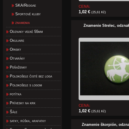
SKA/Reggae
CENA:
1,02 €
(25,61 Kč)
Sportové kluby
znamenia
Znamenie Strelec, odzn
Odznaky veľké 55mm
Okuliare
Opasky
Otvaráky
Peňaženky
Polokošele čisté bez loga
Polokošele s logom
potítka
Prívesky na krk
CENA:
1,02 €
(25,61 Kč)
Šále
satky, rúška, arafatky
Znamenie škorpión, odzn