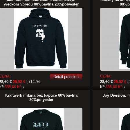
vreckom vpredu 80%bavlna 20%polyester
80%b
CENA:
CENA:
Detail produktu
28,60 €
25,52 €
714,94
28,60 €
25,52 €
(
(
Kč
638,06 Kč
Kč
638,06 Kč
)
)
Kraftwerk mikina bez kapuce 80%bavlna
Joy Division, 
20%polyester