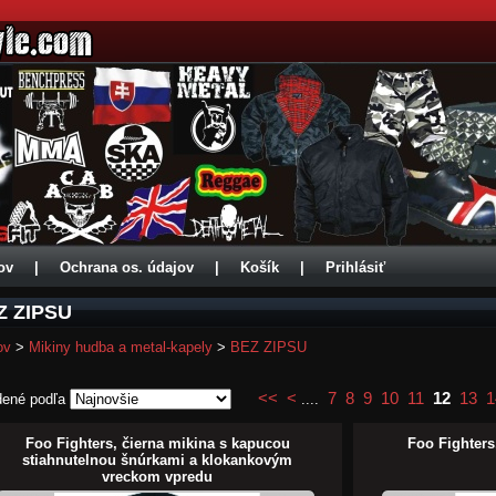
ov
|
Ochrana os. údajov
|
Košík
|
Prihlásiť
Z ZIPSU
ov
>
Mikiny hudba a metal-kapely
>
BEZ ZIPSU
<<
<
7
8
9
10
11
12
13
1
dené podľa
....
Foo Fighters, čierna mikina s kapucou
Foo Fighters
stiahnutelnou šnúrkami a klokankovým
vreckom vpredu