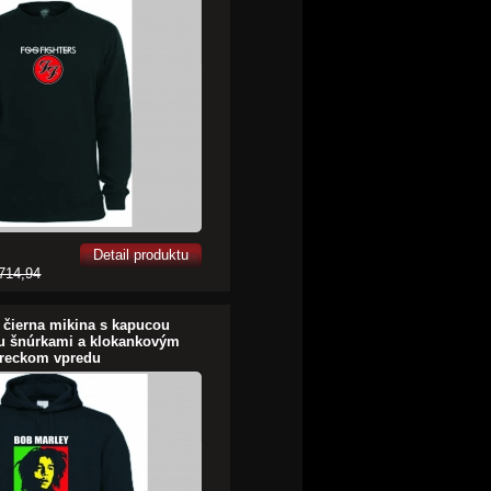
Detail produktu
714,94
 čierna mikina s kapucou
ou šnúrkami a klokankovým
reckom vpredu