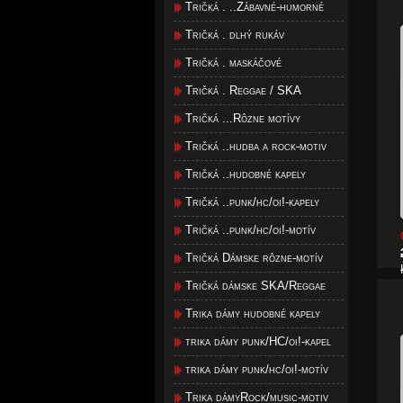
Tričká . ..Zábavné-humorné
Tričká . dlhý rukáv
Tričká . maskáčové
Tričká . Reggae / SKA
Tričká ...Rôzne motívy
Tričká ..hudba a rock-motiv
Tričká ..hudobné kapely
Tričká ..punk/hc/oi!-kapely
Tričká ..punk/hc/oi!-motív
Tričká Dámske rôzne-motív
Tričká dámske SKA/Reggae
Trika dámy hudobné kapely
trika dámy punk/HC/oi!-kapel
trika dámy punk/hc/oi!-motív
Trika dámyRock/music-motiv