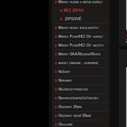
Mikiny hudba a metal-kapely
BEZ ZIPSU
.ZIPSOVÉ
Mikiny music rock-motívy
Mikiny Punk/HC/ Oi! -kapely
Mikiny Punk/HC/ Oi! -motívy
Mikiny SKA/Reggae/Rasta
mikiny zábavné - humorné
Nášivky
Náramky
Náušnice+piercing
Nohavice/kapsáče/tepláky
Odznaky 25mm
Odznaky veľké 55mm
Okuliare