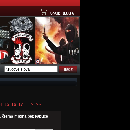
Košík:
0,00 €
Hľadať
4
15
16
17
>
>>
....
, čierna mikina bez kapuce