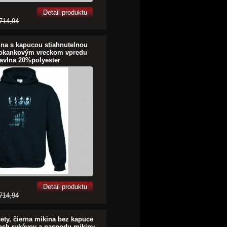
Detail produktu
714,94
ina s kapucou stiahnutelnou
lokankovým vreckom vpredu
avlna 20%polyester
Detail produktu
714,94
ety, čierna mikina bez kapuce
och rukávov a naspodu mikiny