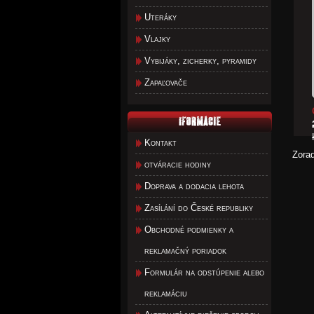
Uteráky
Vlajky
Vybijáky, zicherky, pyramidy
Zapaľovače
Kontakt
Zora
otváracie hodiny
Doprava a dodacia lehota
Zasílání do České republiky
Obchodné podmienky a
reklamačný poriadok
Formulár na odstúpenie alebo
reklamáciu