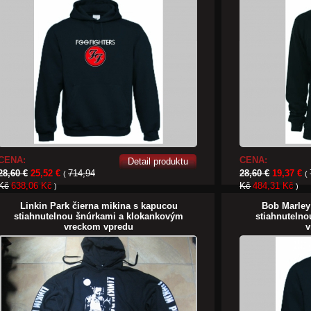
CENA:
CENA:
Detail produktu
28,60 €
25,52 €
714,94
28,60 €
19,37 €
(
(
Kč
638,06 Kč
Kč
484,31 Kč
)
)
Linkin Park čierna mikina s kapucou
Bob Marley
stiahnutelnou šnúrkami a klokankovým
stiahnuteln
vreckom vpredu
v