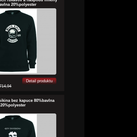
avlna 20%polyester
Detail produktu
714,94
mikina bez kapuce 80%bavlna
20%polyester