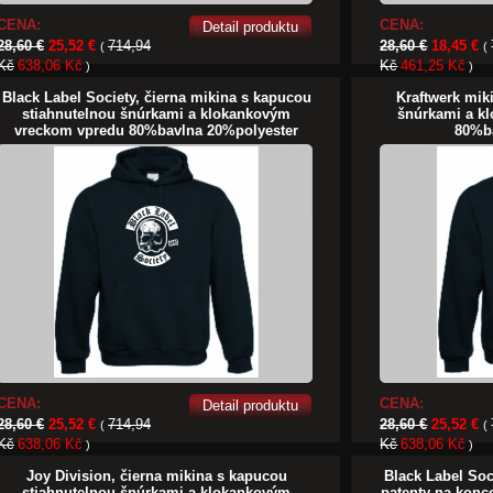
CENA:
CENA:
Detail produktu
28,60 €
25,52 €
714,94
28,60 €
18,45 €
(
(
Kč
638,06 Kč
Kč
461,25 Kč
)
)
Black Label Society, čierna mikina s kapucou
Kraftwerk mik
stiahnutelnou šnúrkami a klokankovým
šnúrkami a k
vreckom vpredu 80%bavlna 20%polyester
80%b
CENA:
CENA:
Detail produktu
28,60 €
25,52 €
714,94
28,60 €
25,52 €
(
(
Kč
638,06 Kč
Kč
638,06 Kč
)
)
Joy Division, čierna mikina s kapucou
Black Label Soc
stiahnutelnou šnúrkami a klokankovým
patenty na konc