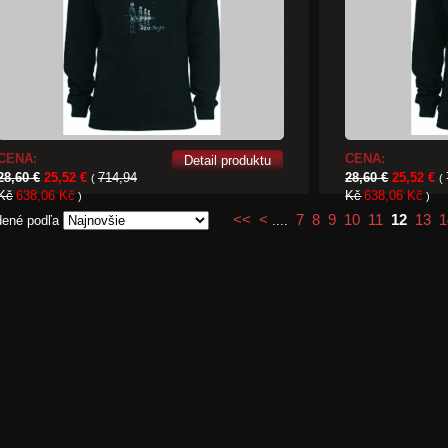
CENA:
CENA:
Detail produktu
28,60 €
25,52 €
714,94
28,60 €
25,52 €
(
(
Kč
638,06 Kč
Kč
638,06 Kč
)
)
<<
<
7
8
9
10
11
12
13
1
dené podľa
....