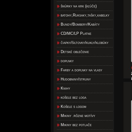
šnúrky na krk (kľúče)
batohy,Ruksaky,tašky,kabelky
Bundy/Bombery/Kabáty
CD/MC/LP Platne
čiapky/šiltovky/kukly/klobúky
Detské oblečenie
doplnky
Farby a doplnky na vlasy
Hudobniny/struny
Knihy
košele bez loga
Košele s logom
Mikiny .rôzne motívy
Mikiny bez potlače