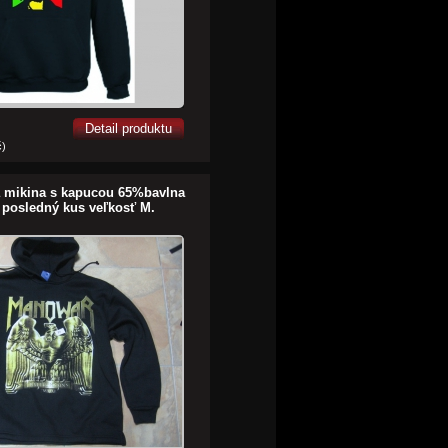
Detail produktu
č)
a mikina s kapucou 65%bavlna
 posledný kus veľkosť M.