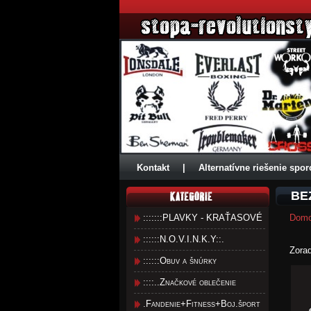
Kontakt
|
Alternatívne riešenie spor
BE
:::::::PLAVKY - KRAŤASOVÉ
Dom
::::::N.O.V.I.N.K.Y::.
Zora
::::::Obuv a šnúrky
::::..Značkové oblečenie
.Fandenie+Fitness+Boj.šport