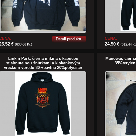
CENA:
CENA:
Detail produktu
25,52 €
24,50 €
(638,06 Kč)
(612,44 K
Linkin Park, čierna mikina s kapucou
Manowar, čiern
stiahnutelnou šnúrkami a klokankovým
35%terylén
vreckom vpredu 80%bavlna 20%polyester