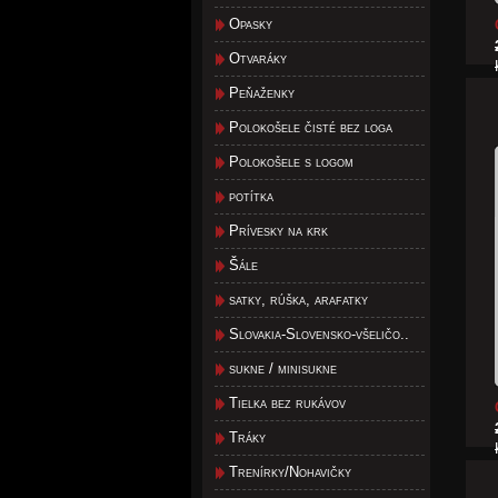
Opasky
Otvaráky
Peňaženky
Polokošele čisté bez loga
Polokošele s logom
potítka
Prívesky na krk
Šále
satky, rúška, arafatky
Slovakia-Slovensko-všeličo..
sukne / minisukne
Tielka bez rukávov
Tráky
Trenírky/Nohavičky