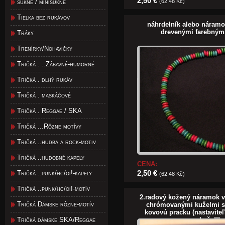
2,50 €
sukne / minisukne
(62,48 Kč)
Tielka bez rukávov
náhrdelník alebo náram
drevenými farebným
Tráky
Trenírky/Nohavičky
Tričká . ..Zábavné-humorné
Tričká . dlhý rukáv
Tričká . maskáčové
Tričká . Reggae / SKA
Tričká ...Rôzne motívy
Tričká ..hudba a rock-motiv
Tričká ..hudobné kapely
CENA:
2,50 €
Tričká ..punk/hc/oi!-kapely
(62,48 Kč)
Tričká ..punk/hc/oi!-motív
2.radový kožený náramok 
Tričká Dámske rôzne-motív
chrómovanými kuželmi s
kovovú pracku (nastavite
Tričká dámske SKA/Reggae
koža!!!