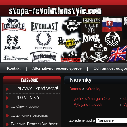
Kontakt
|
Alternatívne riešenie sporov
|
Ochrana os. údajo
Náramky
:::::::PLAVKY - KRAŤASOVÉ
Domov
>
Náramky
::::::N.O.V.I.N.K.Y::.
gorálkové na gumičke
ob
Vybíjané na cvok
Vy
::::::Obuv a šnúrky
::::..Značkové oblečenie
Zoradené podľa
.Fandenie+Fitness+Boj.šport