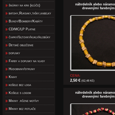
náhrdelník alebo náram
šnúrky na krk (kľúče)
drevenými farebným
batohy,Ruksaky,tašky,kabelky
Bundy/Bombery/Kabáty
CD/MC/LP Platne
čiapky/šiltovky/kukly/klobúky
Detské oblečenie
doplnky
Farby a doplnky na vlasy
Hudobniny/struny
CENA:
Knihy
2,50 €
(62,48 Kč)
košele bez loga
náhrdelník alebo náram
Košele s logom
drevenými farebným
Mikiny .rôzne motívy
Mikiny bez potlače