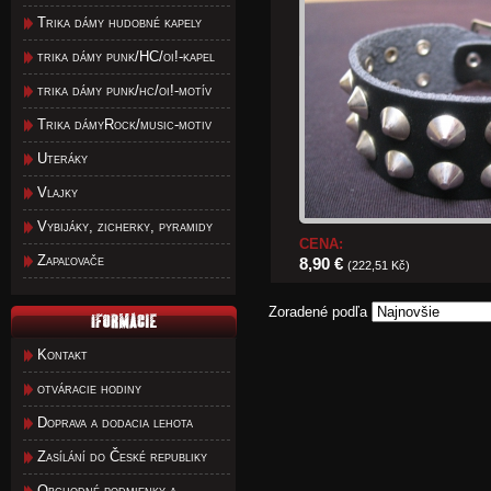
Trika dámy hudobné kapely
trika dámy punk/HC/oi!-kapel
trika dámy punk/hc/oi!-motív
Trika dámyRock/music-motiv
Uteráky
Vlajky
Vybijáky, zicherky, pyramidy
CENA:
Zapaľovače
8,90 €
(222,51 Kč)
Zoradené podľa
Kontakt
otváracie hodiny
Doprava a dodacia lehota
Zasílání do České republiky
Obchodné podmienky a