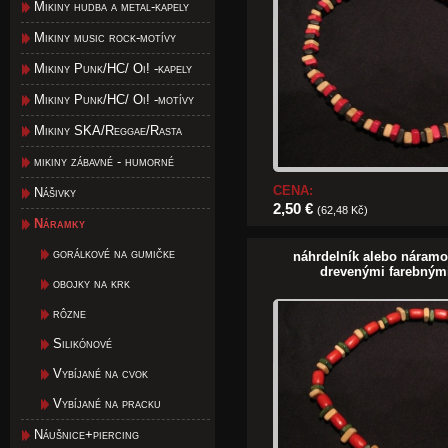
Mikiny hudba a metal-kapely
Mikiny music rock-motívy
Mikiny Punk/HC/ Oi! -kapely
Mikiny Punk/HC/ Oi! -motívy
Mikiny SKA/Reggae/Rasta
mikiny zábavné - humorné
CENA:
Nášivky
2,50 €
(62,48 Kč)
Náramky
gorálkové na gumičke
náhrdelník alebo náram
drevenými farebným
obojky na krk
rôzne
Silikónové
Vybíjané na cvok
Vybíjané na pracku
Náušnice+piercing