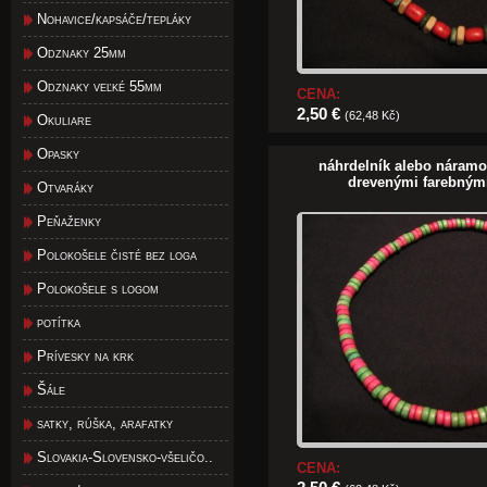
Nohavice/kapsáče/tepláky
Odznaky 25mm
Odznaky veľké 55mm
CENA:
2,50 €
(62,48 Kč)
Okuliare
Opasky
náhrdelník alebo náram
drevenými farebným
Otvaráky
Peňaženky
Polokošele čisté bez loga
Polokošele s logom
potítka
Prívesky na krk
Šále
satky, rúška, arafatky
Slovakia-Slovensko-všeličo..
CENA: