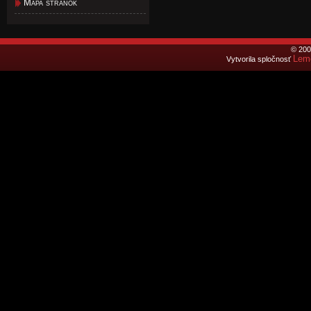
Mapa stránok
© 200
Lemo
Vytvorila spločnosť