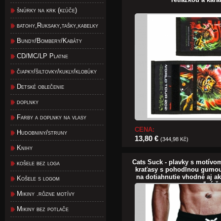
šnúrky na krk (kľúče)
batohy,Ruksaky,tašky,kabelky
Bundy/Bombery/Kabáty
CD/MC/LP Platne
čiapky/šiltovky/kukly/klobúky
Detské oblečenie
doplnky
Farby a doplnky na vlasy
CENA:
Hudobniny/struny
13,80 €
(344,98 Kč)
Knihy
Cats Suck - plavky s motívo
košele bez loga
kraťasy s pohodlnou gumou
na dotiahnutie vhodné aj ak
Košele s logom
na voľný č
Mikiny .rôzne motívy
Mikiny bez potlače