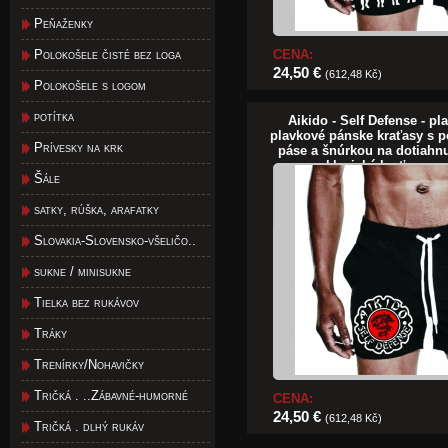
Peňaženky
CENA:
Polokošele čisté bez loga
24,50 €
(612,48 Kč)
Polokošele s logom
potítka
Aikido - Self Defense - p
plavkové pánske kraťasy s
Prívesky na krk
páse a šnúrkou na dotiahnu
klasické kraťasy na
Šále
satky, rúška, arafatky
Slovakia-Slovensko-všeličo..
sukne / minisukne
Tielka bez rukávov
Tráky
Trenírky/Nohavičky
Tričká . ..Zábavné-humorné
CENA:
24,50 €
(612,48 Kč)
Tričká . dlhý rukáv