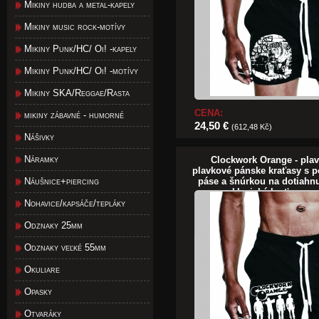
Mikiny hudba a metal-kapely
Mikiny music rock-motívy
Mikiny Punk/HC/ Oi! -kapely
Mikiny Punk/HC/ Oi! -motívy
Mikiny SKA/Reggae/Rasta
CENA:
mikiny zábavné - humorné
24,50 €
(612,48 Kč)
Nášivky
Náramky
Clockwork Orange - plav
plavkové pánske kraťasy s
páse a šnúrkou na dotiahnu
Náušnice+piercing
klasické kraťasy na
Nohavice/kapsáče/tepláky
Odznaky 25mm
Odznaky veľké 55mm
Okuliare
Opasky
Otvaráky