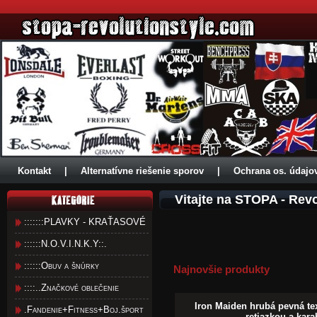
Kontakt
|
Alternatívne riešenie sporov
|
Ochrana os. údajo
Vitajte na STOPA - Revo
:::::::PLAVKY - KRAŤASOVÉ
::::::N.O.V.I.N.K.Y::.
::::::Obuv a šnúrky
Najnovšie produkty
::::..Značkové oblečenie
Iron Maiden hrubá pevná te
.Fandenie+Fitness+Boj.šport
retiazkou a kar