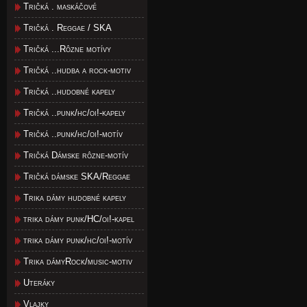
Tričká . maskáčové
Tričká . Reggae / SKA
Tričká ...Rôzne motívy
Tričká ..hudba a rock-motiv
Tričká ..hudobné kapely
Tričká ..punk/hc/oi!-kapely
Tričká ..punk/hc/oi!-motív
Tričká Dámske rôzne-motív
Tričká dámske SKA/Reggae
Trika dámy hudobné kapely
trika dámy punk/HC/oi!-kapel
trika dámy punk/hc/oi!-motív
Trika dámyRock/music-motiv
Uteráky
Vlajky